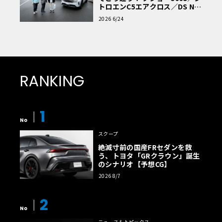
トロエンC5エアクロス／DS Nº4
読者一気乗りレポート
2026 6/24
RANKING
1
No
スクープ
絶滅寸前の国産FRセダンを救
う、トヨタ「GRクラウン」誕生
のシナリオ【予想CG】
2026 8/7
2
No
ニュース＆トピックス