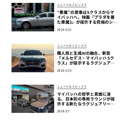
ニュース＆トピックス
“悪魔”の愛車はSクラスからマ
イバッハへ。映画『プラダを着
た悪魔2』が提示する究極のショ
ーファードリブン
2026 3/31
ニュース＆トピックス
職人技と生成AIの融合。新型
「メルセデス・マイバッハ Sク
ラス」が提示するラグジュアリ
ーの現在地【写真38枚】
2026 3/25
ニュース＆トピックス
マイバッハの哲学と真価に浸
る。日本初の専用ラウンジが提
示する新たなラグジュアリーの
流儀
2026 3/7