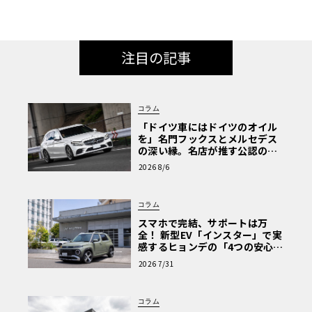
注目の記事
コラム
「ドイツ車にはドイツのオイル
を」名門フックスとメルセデス
の深い縁。名店が推す公認の安
心と、Cクラスで味わうシルキー
2026 8/6
な走り〈PR〉
コラム
スマホで完結、サポートは万
全！ 新型EV「インスター」で実
感するヒョンデの「4つの安心」
【第1回・ヒョンデ6つの疑問：
2026 7/31
Why? Hyundai?】〈PR〉
コラム