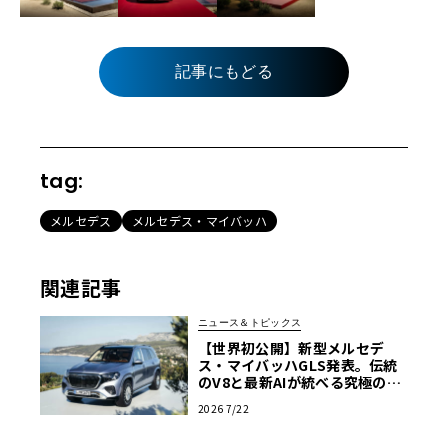
記事にもどる
tag:
メルセデス
メルセデス・マイバッハ
関連記事
ニュース＆トピックス
【世界初公開】新型メルセデ
ス・マイバッハGLS発表。伝統
のV8と最新AIが統べる究極の移
動宮殿
2026 7/22