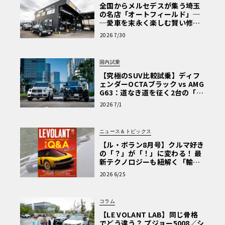
全国からメルセデスが集う埼玉
の名店「オートフィールド」─
─愛車を末永く楽しむ賢い修理
術と、プロがフックス製オイル
2026 7/30
を選ぶ理由〈PR〉
国内試乗
【究極のSUV比較試乗】ディフ
ェンダーOCTAブラック vs AMG
G63：道なき道を征く2台の「対
極的アプローチ」
2026 7/1
ニュース＆トピックス
【ル・ボラン8月号】クルマ好き
の「？」が「！」に変わる！ 最
新テクノロジーも紐解く「輸入
車Q&A」
2026 6/25
コラム
【LE VOLANT LAB】同じ骨格
でどう違う？ プジョー5008／シ