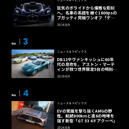
狂気のボライドから優雅な彫刻
へ。名車の系譜を継ぐ1600psの
ブガッティ究極ワンオフ「デス
トリエ」
2026 8/9
3
No
ニュース＆トピックス
DB12やヴァンキッシュに60年
代の息吹を。アストン・マーテ
ィンが放つ世界限定5台の特別コ
レクション
2026 8/9
4
No
ニュース＆トピックス
EVの常識を撃ち抜くAMGの野
性。航続800kmと直6の咆哮を
宿す新型「GT 53 4ドアクーペ」
2026 8/8