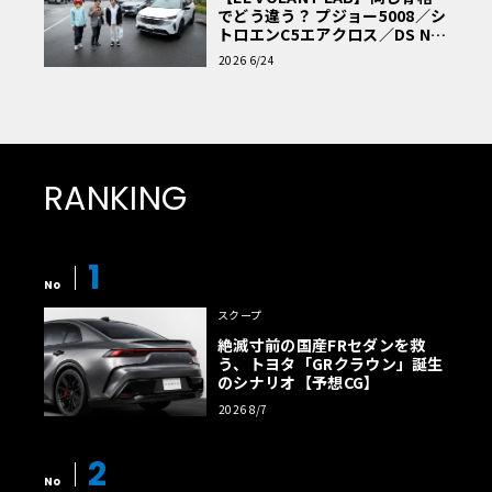
でどう違う？ プジョー5008／シ
トロエンC5エアクロス／DS Nº4
読者一気乗りレポート
2026 6/24
RANKING
1
No
スクープ
絶滅寸前の国産FRセダンを救
う、トヨタ「GRクラウン」誕生
のシナリオ【予想CG】
2026 8/7
2
No