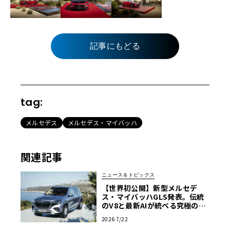
記事にもどる
tag:
メルセデス
メルセデス・マイバッハ
関連記事
ニュース＆トピックス
【世界初公開】新型メルセデ
ス・マイバッハGLS発表。伝統
のV8と最新AIが統べる究極の移
動宮殿
2026 7/22