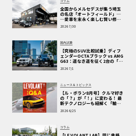
コラム
全国からメルセデスが集う埼玉
の名店「オートフィールド」─
─愛車を末永く楽しむ賢い修理
術と、プロがフックス製オイル
2026 7/30
を選ぶ理由〈PR〉
国内試乗
【究極のSUV比較試乗】ディフ
ェンダーOCTAブラック vs AMG
G63：道なき道を征く2台の「対
極的アプローチ」
2026 7/1
ニュース＆トピックス
【ル・ボラン8月号】クルマ好き
の「？」が「！」に変わる！ 最
新テクノロジーも紐解く「輸入
車Q&A」
2026 6/25
コラム
【LE VOLANT LAB】同じ骨格