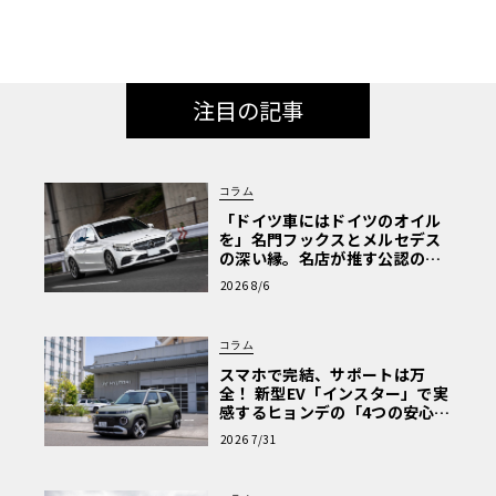
注目の記事
コラム
「ドイツ車にはドイツのオイル
を」名門フックスとメルセデス
の深い縁。名店が推す公認の安
心と、Cクラスで味わうシルキー
2026 8/6
な走り〈PR〉
コラム
スマホで完結、サポートは万
全！ 新型EV「インスター」で実
感するヒョンデの「4つの安心」
【第1回・ヒョンデ6つの疑問：
2026 7/31
Why? Hyundai?】〈PR〉