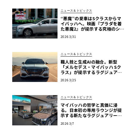
ニュース＆トピックス
“悪魔”の愛車はSクラスからマ
イバッハへ。映画『プラダを着
た悪魔2』が提示する究極のショ
ーファードリブン
2026 3/31
ニュース＆トピックス
職人技と生成AIの融合。新型
「メルセデス・マイバッハ Sク
ラス」が提示するラグジュアリ
ーの現在地【写真38枚】
2026 3/25
ニュース＆トピックス
マイバッハの哲学と真価に浸
る。日本初の専用ラウンジが提
示する新たなラグジュアリーの
流儀
2026 3/7