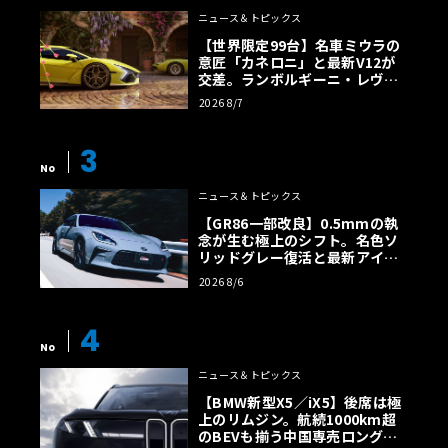
ニュース＆トピックス
【世界限定99台】名車ミウラの
意匠「カネロニ」と最新V12が
交差。ランボルギーニ・レヴエ
ルトに60周年記念車が登場
2026 8/7
3
No
ニュース＆トピックス
【GR86一部改良】0.5mmの執
念が生む極上のシフト。名色ソ
リッドグレー復活と最新アイサ
イトでFRの極みへ
2026 8/6
4
No
ニュース＆トピックス
【BMW新型X5／iX5】後席は極
上のリムジン。航続1000km超
のBEVも揃う中国専売ロング仕