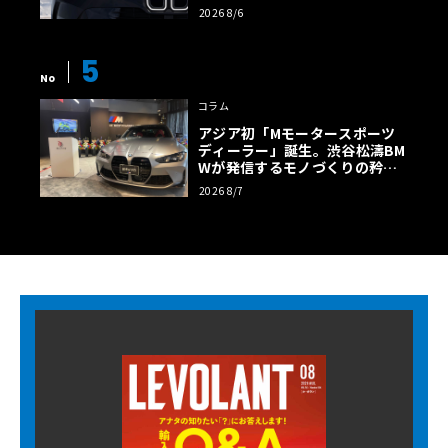
様の全貌
2026 8/6
5
No
コラム
アジア初「Mモータースポーツ
ディーラー」誕生。渋谷松濤BM
Wが発信するモノづくりの矜持
【木下隆之コラム】
2026 8/7