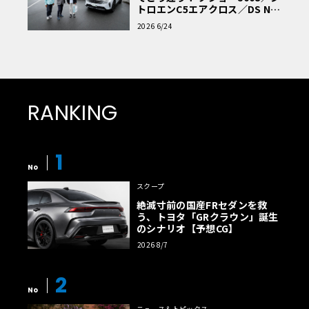
トロエンC5エアクロス／DS Nº4
読者一気乗りレポート
2026 6/24
RANKING
1
No
スクープ
絶滅寸前の国産FRセダンを救
う、トヨタ「GRクラウン」誕生
のシナリオ【予想CG】
2026 8/7
2
No
ニュース＆トピックス