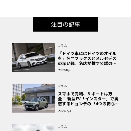
注目の記事
コラム
「ドイツ車にはドイツのオイル
を」名門フックスとメルセデス
の深い縁。名店が推す公認の安
心と、Cクラスで味わうシルキー
2026 8/6
な走り〈PR〉
コラム
スマホで完結、サポートは万
全！ 新型EV「インスター」で実
感するヒョンデの「4つの安心」
【第1回・ヒョンデ6つの疑問：
2026 7/31
Why? Hyundai?】〈PR〉
コラム