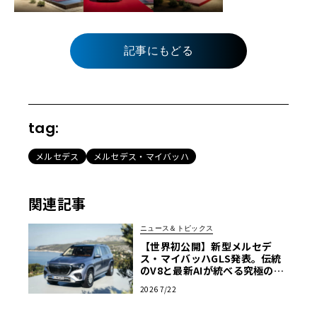
記事にもどる
tag:
メルセデス
メルセデス・マイバッハ
関連記事
ニュース＆トピックス
【世界初公開】新型メルセデ
ス・マイバッハGLS発表。伝統
のV8と最新AIが統べる究極の移
動宮殿
2026 7/22