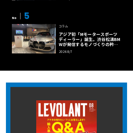
5
No
コラム
アジア初「Mモータースポーツ
ディーラー」誕生。渋谷松濤BM
Wが発信するモノづくりの矜持
【木下隆之コラム】
2026 8/7