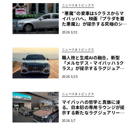
ニュース＆トピックス
“悪魔”の愛車はSクラスからマ
イバッハへ。映画『プラダを着
た悪魔2』が提示する究極のショ
ーファードリブン
2026 3/31
ニュース＆トピックス
職人技と生成AIの融合。新型
「メルセデス・マイバッハ Sク
ラス」が提示するラグジュアリ
ーの現在地【写真38枚】
2026 3/25
ニュース＆トピックス
マイバッハの哲学と真価に浸
る。日本初の専用ラウンジが提
示する新たなラグジュアリーの
流儀
2026 3/7