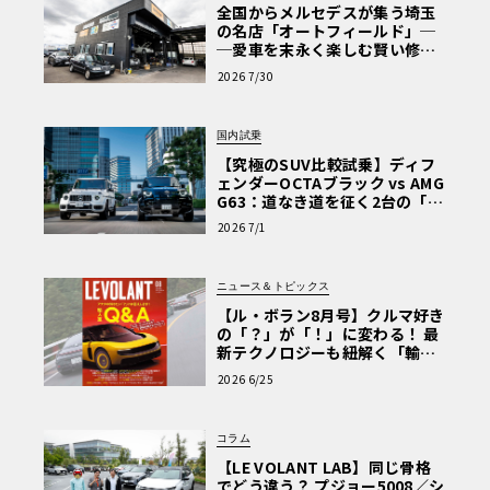
全国からメルセデスが集う埼玉
の名店「オートフィールド」─
─愛車を末永く楽しむ賢い修理
術と、プロがフックス製オイル
2026 7/30
を選ぶ理由〈PR〉
国内試乗
【究極のSUV比較試乗】ディフ
ェンダーOCTAブラック vs AMG
G63：道なき道を征く2台の「対
極的アプローチ」
2026 7/1
ニュース＆トピックス
【ル・ボラン8月号】クルマ好き
の「？」が「！」に変わる！ 最
新テクノロジーも紐解く「輸入
車Q&A」
2026 6/25
コラム
【LE VOLANT LAB】同じ骨格
でどう違う？ プジョー5008／シ