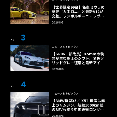
【世界限定99台】名車ミウラの
意匠「カネロニ」と最新V12が
交差。ランボルギーニ・レヴエ
ルトに60周年記念車が登場
2026 8/7
3
No
ニュース＆トピックス
【GR86一部改良】0.5mmの執
念が生む極上のシフト。名色ソ
リッドグレー復活と最新アイサ
イトでFRの極みへ
2026 8/6
4
No
ニュース＆トピックス
【BMW新型X5／iX5】後席は極
上のリムジン。航続1000km超
のBEVも揃う中国専売ロング仕
様の全貌
2026 8/6