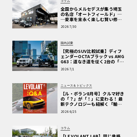
コラム
全国からメルセデスが集う埼玉
の名店「オートフィールド」─
─愛車を末永く楽しむ賢い修理
術と、プロがフックス製オイル
2026 7/30
を選ぶ理由〈PR〉
国内試乗
【究極のSUV比較試乗】ディフ
ェンダーOCTAブラック vs AMG
G63：道なき道を征く2台の「対
極的アプローチ」
2026 7/1
ニュース＆トピックス
【ル・ボラン8月号】クルマ好き
の「？」が「！」に変わる！ 最
新テクノロジーも紐解く「輸入
車Q&A」
2026 6/25
コラム
【LE VOLANT LAB】同じ骨格