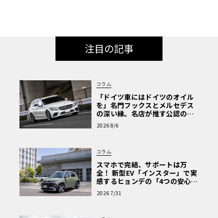
注目の記事
コラム
「ドイツ車にはドイツのオイル
を」名門フックスとメルセデス
の深い縁。名店が推す公認の安
心と、Cクラスで味わうシルキー
2026 8/6
な走り〈PR〉
コラム
スマホで完結、サポートは万
全！ 新型EV「インスター」で実
感するヒョンデの「4つの安心」
【第1回・ヒョンデ6つの疑問：
2026 7/31
Why? Hyundai?】〈PR〉