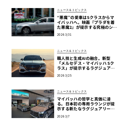
ニュース＆トピックス
“悪魔”の愛車はSクラスからマ
イバッハへ。映画『プラダを着
た悪魔2』が提示する究極のショ
ーファードリブン
2026 3/31
ニュース＆トピックス
職人技と生成AIの融合。新型
「メルセデス・マイバッハ Sク
ラス」が提示するラグジュアリ
ーの現在地【写真38枚】
2026 3/25
ニュース＆トピックス
マイバッハの哲学と真価に浸
る。日本初の専用ラウンジが提
示する新たなラグジュアリーの
流儀
2026 3/7