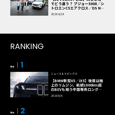
でどう違う？ プジョー5008／シ
トロエンC5エアクロス／DS Nº4
読者一気乗りレポート
2026 6/24
RANKING
1
No
ニュース＆トピックス
【BMW新型X5／iX5】後席は極
上のリムジン。航続1000km超
のBEVも揃う中国専売ロング仕
様の全貌
2026 8/6
2
No