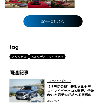
記事にもどる
tag:
メルセデス
メルセデス・マイバッハ
関連記事
ニュース＆トピックス
【世界初公開】新型メルセデ
ス・マイバッハGLS発表。伝統
のV8と最新AIが統べる究極の移
動宮殿
2026 7/22