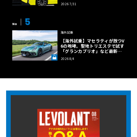
超の勝算【予想CG】
2026 7/31
5
No
海外試乗
【海外試乗】マセラティが放つV
6の咆哮。聖地トリエステで試す
「グランカブリオ」など最新ト
ロフェオ3台の官能評価《LE VO
2026 8/4
LANT LAB》