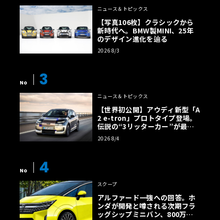
ニュース＆トピックス
【写真106枚】クラシックから
新時代へ。BMW製MINI、25年
のデザイン進化を辿る
2026 8/3
3
No
ニュース＆トピックス
【世界初公開】アウディ新型「A
2 e-tron」プロトタイプ登場。
伝説の“3リッターカー”が最高
効率エントリーBEVとして復活
2026 8/4
【画像38枚】
4
No
スクープ
アルファード一強への回答。ホ
ンダが開発と噂される次期フラ
ッグシップミニバン、800万円