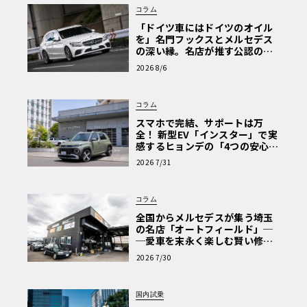
コラム
「ドイツ車にはドイツのオイル
を」名門フックスとメルセデス
の深い縁。名店が推す公認の安
心と、Cクラスで味わうシルキー
2026 8/6
な走り〈PR〉
コラム
スマホで完結、サポートは万
全！ 新型EV「インスター」で実
感するヒョンデの「4つの安心」
【第1回・ヒョンデ6つの疑問：
2026 7/31
Why? Hyundai?】〈PR〉
コラム
全国からメルセデスが集う埼玉
の名店「オートフィールド」─
─愛車を末永く楽しむ賢い修理
術と、プロがフックス製オイル
2026 7/30
を選ぶ理由〈PR〉
国内試乗