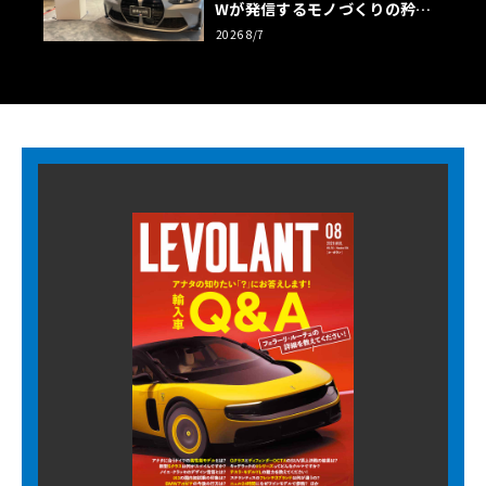
Wが発信するモノづくりの矜持
【木下隆之コラム】
2026 8/7