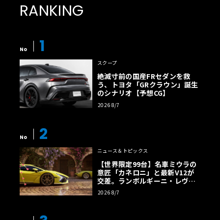
RANKING
1
No
スクープ
絶滅寸前の国産FRセダンを救
う、トヨタ「GRクラウン」誕生
のシナリオ【予想CG】
2026 8/7
2
No
ニュース＆トピックス
【世界限定99台】名車ミウラの
意匠「カネロニ」と最新V12が
交差。ランボルギーニ・レヴエ
ルトに60周年記念車が登場
2026 8/7