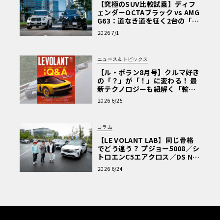
【究極のSUV比較試乗】ディフ
ェンダーOCTAブラック vs AMG
G63：道なき道を征く2台の「対
極的アプローチ」
2026 7/1
ニュース＆トピックス
【ル・ボラン8月号】クルマ好き
の「？」が「！」に変わる！ 最
新テクノロジーも紐解く「輸入
車Q&A」
2026 6/25
コラム
【LE VOLANT LAB】同じ骨格
でどう違う？ プジョー5008／シ
トロエンC5エアクロス／DS Nº4
読者一気乗りレポート
2026 6/24