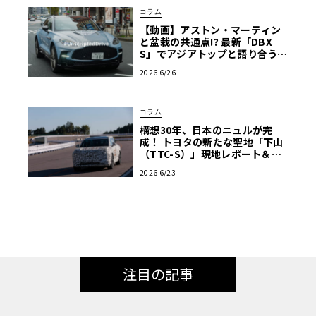
コラム
【動画】アストン・マーティン
と盆栽の共通点!? 最新「DBX
S」でアジアトップと語り合う東
京ドライブ【渡辺慎太郎のツベ
2026 6/26
コベイワセテ 番外編】
コラム
構想30年、日本のニュルが完
成！ トヨタの新たな聖地「下山
（TTC-S）」現地レポート＆新
型レクサスTZ
2026 6/23
注目の記事