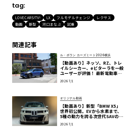
tag:
LOVECARS!TV!
LX
フルモデルチェンジ
レクサス
動画
新型
河口まなぶ
試乗
関連記事
ル・ボラン カーズミート2026横浜
【動画あり】ネッソ、RZ、トレ
イルシーカー、eビターラを一般
ユーザーが評価！ 最新電動車体
験試乗レポート【ル・ボラン カ
2026 7/1
ーズミート2026横浜】
オリジナル動画
【動画あり】新型「BMW X5」
世界初公開。EVから水素まで、
5種の動力を誇る次世代SAVの実
車を最速チェック
2026 7/1