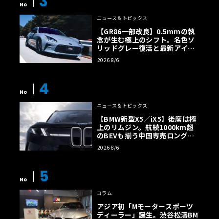
3
No
ニュース＆トピックス
【GR86一部改良】0.5mmの執
念が生む極上のシフト。名色ソ
リッドグレー復活と最新アイサ
イトでFRの極みへ
2026 8/6
4
No
ニュース＆トピックス
【BMW新型X5／iX5】後席は極
上のリムジン。航続1000km超
のBEVも揃う中国専売ロング仕
様の全貌
2026 8/6
5
No
コラム
アジア初「Mモータースポーツ
ディーラー」誕生。渋谷松濤BM