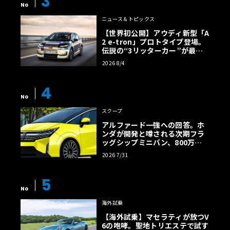
3
No
ニュース＆トピックス
【世界初公開】アウディ新型「A
2 e-tron」プロトタイプ登場。
伝説の“3リッターカー”が最高
効率エントリーBEVとして復活
2026 8/4
【画像38枚】
4
No
スクープ
アルファード一強への回答。ホ
ンダが開発と噂される次期フラ
ッグシップミニバン、800万円
超の勝算【予想CG】
2026 7/31
5
No
海外試乗
【海外試乗】マセラティが放つV
6の咆哮。聖地トリエステで試す