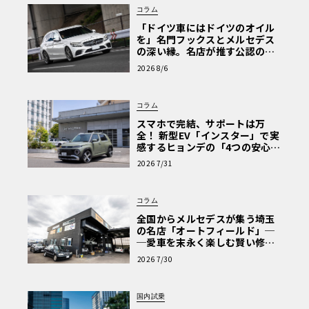
コラム
「ドイツ車にはドイツのオイル
を」名門フックスとメルセデス
の深い縁。名店が推す公認の安
心と、Cクラスで味わうシルキー
2026 8/6
な走り〈PR〉
コラム
スマホで完結、サポートは万
全！ 新型EV「インスター」で実
感するヒョンデの「4つの安心」
【第1回・ヒョンデ6つの疑問：
2026 7/31
Why? Hyundai?】〈PR〉
コラム
全国からメルセデスが集う埼玉
の名店「オートフィールド」─
─愛車を末永く楽しむ賢い修理
術と、プロがフックス製オイル
2026 7/30
を選ぶ理由〈PR〉
国内試乗