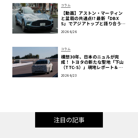
コラム
【動画】アストン・マーティン
と盆栽の共通点!? 最新「DBX
S」でアジアトップと語り合う東
京ドライブ【渡辺慎太郎のツベ
2026 6/26
コベイワセテ 番外編】
コラム
構想30年、日本のニュルが完
成！ トヨタの新たな聖地「下山
（TTC-S）」現地レポート＆新
型レクサスTZ
2026 6/23
注目の記事