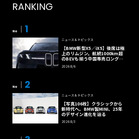
RANKING
1
No
ニュース＆トピックス
【BMW新型X5／iX5】後席は極
上のリムジン。航続1000km超
のBEVも揃う中国専売ロング仕
様の全貌
2026 8/6
2
No
ニュース＆トピックス
【写真106枚】クラシックから
新時代へ。BMW製MINI、25年
のデザイン進化を辿る
2026 8/3