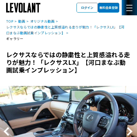
ログイン
無料会員登録
TOP
動画
オリジナル動画
レクサスならではの静粛性と上質感溢れる走りが魅力！「レクサスLX」【河
口まなぶ動画試乗インプレッション】
ギャラリー
レクサスならではの静粛性と上質感溢れる走
りが魅力！「レクサスLX」【河口まなぶ動
画試乗インプレッション】