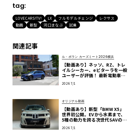
tag:
LOVECARS!TV!
LX
フルモデルチェンジ
レクサス
動画
新型
河口まなぶ
試乗
関連記事
ル・ボラン カーズミート2026横浜
【動画あり】ネッソ、RZ、トレ
イルシーカー、eビターラを一般
ユーザーが評価！ 最新電動車体
験試乗レポート【ル・ボラン カ
2026 7/1
ーズミート2026横浜】
オリジナル動画
【動画あり】新型「BMW X5」
世界初公開。EVから水素まで、
5種の動力を誇る次世代SAVの実
車を最速チェック
2026 7/1