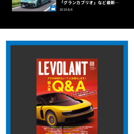
「グランカブリオ」など最新ト
ロフェオ3台の官能評価《LE VO
2026 8/4
LANT LAB》