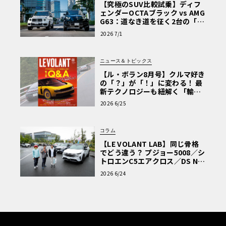
【究極のSUV比較試乗】ディフ
ェンダーOCTAブラック vs AMG
G63：道なき道を征く2台の「対
極的アプローチ」
2026 7/1
ニュース＆トピックス
【ル・ボラン8月号】クルマ好き
の「？」が「！」に変わる！ 最
新テクノロジーも紐解く「輸入
車Q&A」
2026 6/25
コラム
【LE VOLANT LAB】同じ骨格
でどう違う？ プジョー5008／シ
トロエンC5エアクロス／DS Nº4
読者一気乗りレポート
2026 6/24