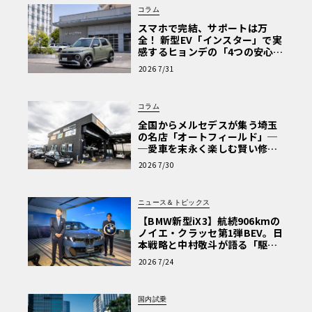
コラム
スマホで完結、サポートは万
全！ 新型EV「インスター」で実
感するヒョンデの「4つの安心」
【第1回・ヒョンデ6つの疑問：
2026 7/31
Why? Hyundai?】〈PR〉
コラム
全国からメルセデスが集う埼玉
の名店「オートフィールド」─
─愛車を末永く楽しむ賢い修理
術と、プロがフックス製オイル
2026 7/30
を選ぶ理由〈PR〉
ニュース＆トピックス
【BMW新型iX3】航続906kmの
ノイエ・クラッセ第1弾BEV。日
本戦略と中村敬斗が語る「駆け
ぬける歓び」
2026 7/24
国内試乗