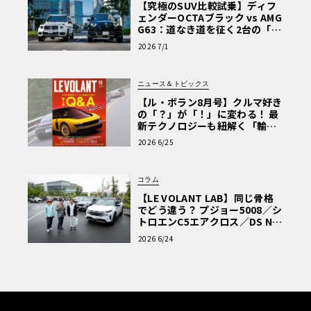
【究極のSUV比較試乗】ディフ
ェンダーOCTAブラック vs AMG
G63：道なき道を征く2台の「対
極的アプローチ」
2026 7/1
ニュース＆トピックス
【ル・ボラン8月号】クルマ好き
の「？」が「！」に変わる！ 最
新テクノロジーも紐解く「輸入
車Q&A」
2026 6/25
コラム
【LE VOLANT LAB】同じ骨格
でどう違う？ プジョー5008／シ
トロエンC5エアクロス／DS Nº4
読者一気乗りレポート
2026 6/24