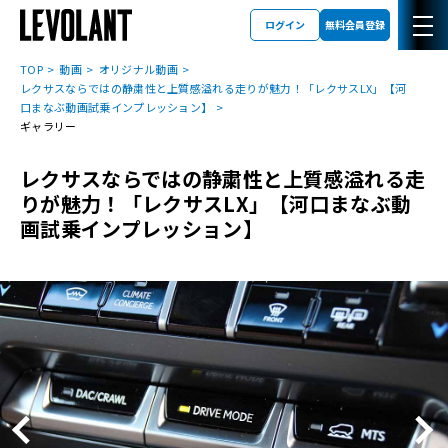
ログイン
無料会員登録
TOP
動画
オリジナル動画
レクサスならではの静粛性と上質感溢れる走りが魅力！「レクサスLX」【河
口まなぶ動画試乗インプレッション】
ギャラリー
レクサスならではの静粛性と上質感溢れる走
りが魅力！「レクサスLX」【河口まなぶ動
画試乗インプレッション】