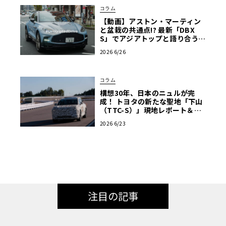
コラム
【動画】アストン・マーティン
と盆栽の共通点!? 最新「DBX
S」でアジアトップと語り合う東
京ドライブ【渡辺慎太郎のツベ
2026 6/26
コベイワセテ 番外編】
コラム
構想30年、日本のニュルが完
成！ トヨタの新たな聖地「下山
（TTC-S）」現地レポート＆新
型レクサスTZ
2026 6/23
注目の記事