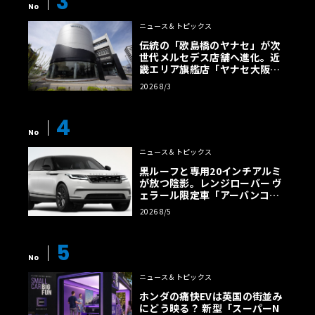
3
No
ニュース＆トピックス
伝統の「歌島橋のヤナセ」が次
世代メルセデス店舗へ進化。近
畿エリア旗艦店「ヤナセ大阪支
店」がリニューアル
2026 8/3
4
No
ニュース＆トピックス
黒ルーフと専用20インチアルミ
が放つ陰影。レンジローバー ヴ
ェラール限定車「アーバンコン
トラスト・エディション」登場
2026 8/5
5
No
ニュース＆トピックス
ホンダの痛快EVは英国の街並み
にどう映る？ 新型「スーパーN