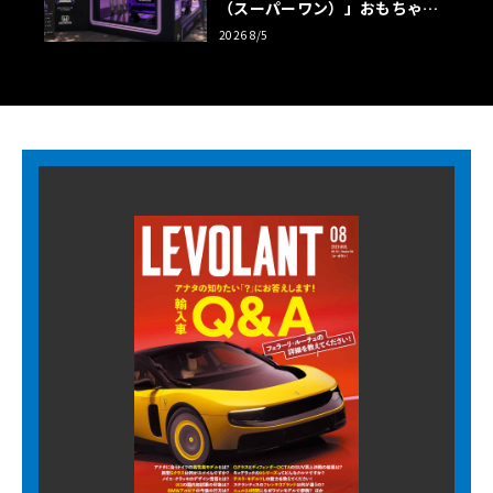
（スーパーワン）」おもちゃ箱
ツアーの全貌
2026 8/5