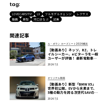
tag:
LOVECARS!TV!
LX
フルモデルチェンジ
レクサス
動画
新型
河口まなぶ
試乗
関連記事
ル・ボラン カーズミート2026横浜
【動画あり】ネッソ、RZ、トレ
イルシーカー、eビターラを一般
ユーザーが評価！ 最新電動車体
験試乗レポート【ル・ボラン カ
2026 7/1
ーズミート2026横浜】
オリジナル動画
【動画あり】新型「BMW X5」
世界初公開。EVから水素まで、
5種の動力を誇る次世代SAVの実
車を最速チェック
2026 7/1