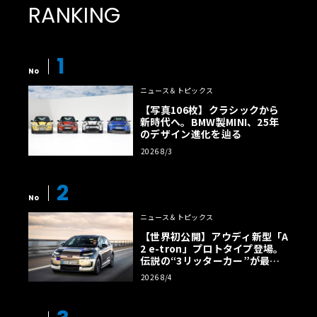
RANKING
1
No
ニュース＆トピックス
【写真106枚】クラシックから
新時代へ。BMW製MINI、25年
のデザイン進化を辿る
2026 8/3
2
No
ニュース＆トピックス
【世界初公開】アウディ新型「A
2 e-tron」プロトタイプ登場。
伝説の“3リッターカー”が最高
効率エントリーBEVとして復活
2026 8/4
【画像38枚】