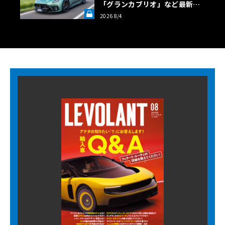
「グランカブリオ」など最新ト
ロフェオ3台の官能評価《LE VO
2026 8/4
LANT LAB》