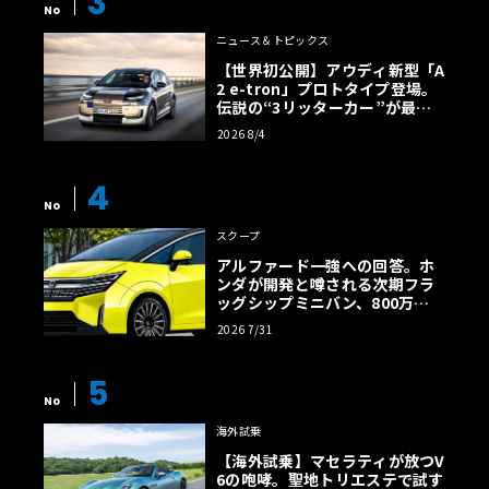
3
No
ニュース＆トピックス
【世界初公開】アウディ新型「A
2 e-tron」プロトタイプ登場。
伝説の“3リッターカー”が最高
効率エントリーBEVとして復活
2026 8/4
【画像38枚】
4
No
スクープ
アルファード一強への回答。ホ
ンダが開発と噂される次期フラ
ッグシップミニバン、800万円
超の勝算【予想CG】
2026 7/31
5
No
海外試乗
【海外試乗】マセラティが放つV
6の咆哮。聖地トリエステで試す