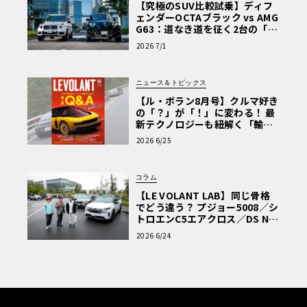
【究極のSUV比較試乗】ディフ
ェンダーOCTAブラック vs AMG
G63：道なき道を征く2台の「対
極的アプローチ」
2026 7/1
ニュース＆トピックス
【ル・ボラン8月号】クルマ好き
の「？」が「！」に変わる！ 最
新テクノロジーも紐解く「輸入
車Q&A」
2026 6/25
コラム
【LE VOLANT LAB】同じ骨格
でどう違う？ プジョー5008／シ
トロエンC5エアクロス／DS Nº4
読者一気乗りレポート
2026 6/24