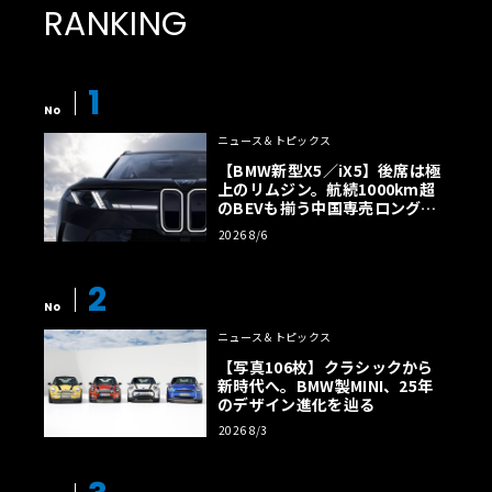
RANKING
1
No
ニュース＆トピックス
【BMW新型X5／iX5】後席は極
上のリムジン。航続1000km超
のBEVも揃う中国専売ロング仕
様の全貌
2026 8/6
2
No
ニュース＆トピックス
【写真106枚】クラシックから
新時代へ。BMW製MINI、25年
のデザイン進化を辿る
2026 8/3