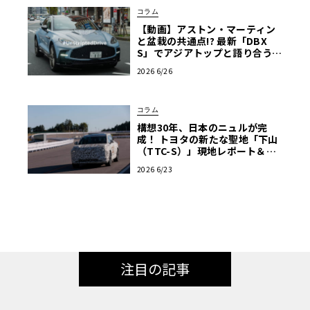
コラム
【動画】アストン・マーティン
と盆栽の共通点!? 最新「DBX
S」でアジアトップと語り合う東
京ドライブ【渡辺慎太郎のツベ
2026 6/26
コベイワセテ 番外編】
コラム
構想30年、日本のニュルが完
成！ トヨタの新たな聖地「下山
（TTC-S）」現地レポート＆新
型レクサスTZ
2026 6/23
注目の記事