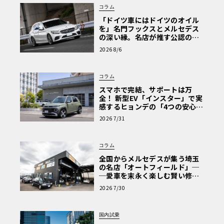
コラム
「ドイツ車にはドイツのオイル
を」名門フックスとメルセデス
の深い縁。名店が推す公認の安
心と、Cクラスで味わうシルキー
2026 8/6
な走り〈PR〉
コラム
スマホで完結、サポートは万
全！ 新型EV「インスター」で実
感するヒョンデの「4つの安心」
【第1回・ヒョンデ6つの疑問：
2026 7/31
Why? Hyundai?】〈PR〉
コラム
全国からメルセデスが集う埼玉
の名店「オートフィールド」─
─愛車を末永く楽しむ賢い修理
術と、プロがフックス製オイル
2026 7/30
を選ぶ理由〈PR〉
国内試乗