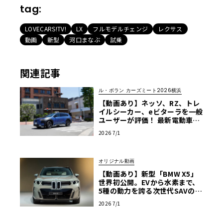
tag:
LOVECARS!TV!
LX
フルモデルチェンジ
レクサス
動画
新型
河口まなぶ
試乗
関連記事
ル・ボラン カーズミート2026横浜
【動画あり】ネッソ、RZ、トレ
イルシーカー、eビターラを一般
ユーザーが評価！ 最新電動車体
験試乗レポート【ル・ボラン カ
2026 7/1
ーズミート2026横浜】
オリジナル動画
【動画あり】新型「BMW X5」
世界初公開。EVから水素まで、
5種の動力を誇る次世代SAVの実
車を最速チェック
2026 7/1