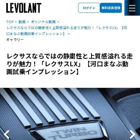
ログイン
無料会員登録
TOP
動画
オリジナル動画
レクサスならではの静粛性と上質感溢れる走りが魅力！「レクサスLX」【河
口まなぶ動画試乗インプレッション】
ギャラリー
レクサスならではの静粛性と上質感溢れる走
りが魅力！「レクサスLX」【河口まなぶ動
画試乗インプレッション】