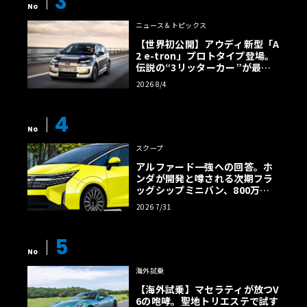
3
No
ニュース＆トピックス
【世界初公開】アウディ新型「A
2 e-tron」プロトタイプ登場。
伝説の“3リッターカー”が最高
効率エントリーBEVとして復活
2026 8/4
【画像38枚】
4
No
スクープ
アルファード一強への回答。ホ
ンダが開発と噂される次期フラ
ッグシップミニバン、800万円
超の勝算【予想CG】
2026 7/31
5
No
海外試乗
【海外試乗】マセラティが放つV
6の咆哮。聖地トリエステで試す