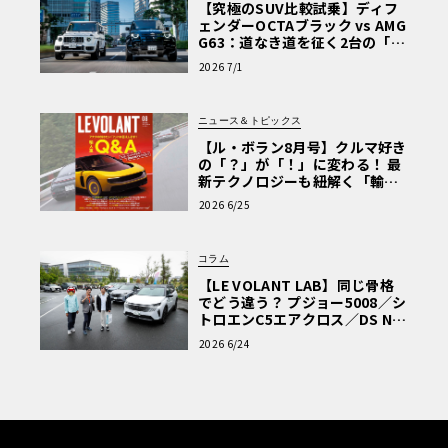
【究極のSUV比較試乗】ディフ
ェンダーOCTAブラック vs AMG
G63：道なき道を征く2台の「対
極的アプローチ」
2026 7/1
ニュース＆トピックス
【ル・ボラン8月号】クルマ好き
の「？」が「！」に変わる！ 最
新テクノロジーも紐解く「輸入
車Q&A」
2026 6/25
コラム
【LE VOLANT LAB】同じ骨格
でどう違う？ プジョー5008／シ
トロエンC5エアクロス／DS Nº4
読者一気乗りレポート
2026 6/24