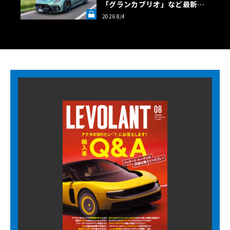
「グランカブリオ」など最新ト
ロフェオ3台の官能評価《LE VO
2026 8/4
LANT LAB》