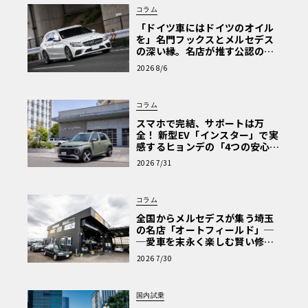
コラム
「ドイツ車にはドイツのオイル
を」名門フックスとメルセデス
の深い縁。名店が推す公認の安
心と、Cクラスで味わうシルキー
2026 8/6
な走り〈PR〉
コラム
スマホで完結、サポートは万
全！ 新型EV「インスター」で実
感するヒョンデの「4つの安心」
【第1回・ヒョンデ6つの疑問：
2026 7/31
Why? Hyundai?】〈PR〉
コラム
全国からメルセデスが集う埼玉
の名店「オートフィールド」─
─愛車を末永く楽しむ賢い修理
術と、プロがフックス製オイル
2026 7/30
を選ぶ理由〈PR〉
国内試乗