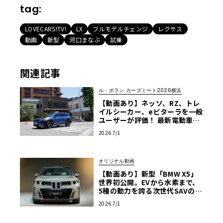
tag:
LOVECARS!TV!
LX
フルモデルチェンジ
レクサス
動画
新型
河口まなぶ
試乗
関連記事
ル・ボラン カーズミート2026横浜
【動画あり】ネッソ、RZ、トレ
イルシーカー、eビターラを一般
ユーザーが評価！ 最新電動車体
験試乗レポート【ル・ボラン カ
2026 7/1
ーズミート2026横浜】
オリジナル動画
【動画あり】新型「BMW X5」
世界初公開。EVから水素まで、
5種の動力を誇る次世代SAVの実
車を最速チェック
2026 7/1