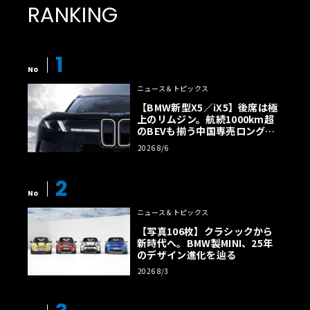
RANKING
1
No
ニュース＆トピックス
【BMW新型X5／iX5】後席は極
上のリムジン。航続1000km超
のBEVも揃う中国専売ロング仕
様の全貌
2026 8/6
2
No
ニュース＆トピックス
【写真106枚】クラシックから
新時代へ。BMW製MINI、25年
のデザイン進化を辿る
2026 8/3