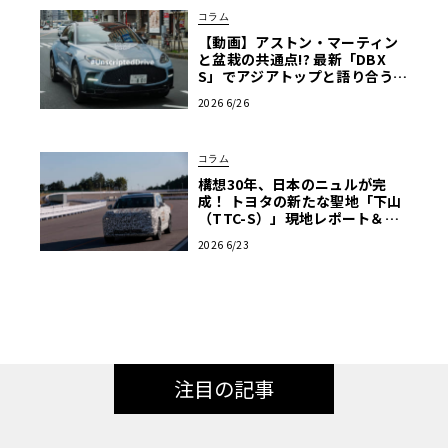
コラム
【動画】アストン・マーティン
と盆栽の共通点!? 最新「DBX
S」でアジアトップと語り合う東
京ドライブ【渡辺慎太郎のツベ
2026 6/26
コベイワセテ 番外編】
コラム
構想30年、日本のニュルが完
成！ トヨタの新たな聖地「下山
（TTC-S）」現地レポート＆新
型レクサスTZ
2026 6/23
注目の記事