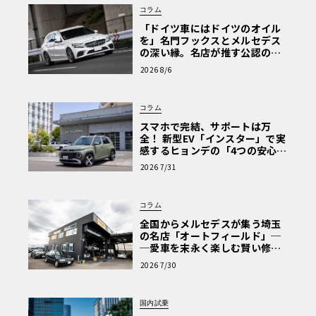
コラム
「ドイツ車にはドイツのオイル
を」名門フックスとメルセデス
の深い縁。名店が推す公認の安
心と、Cクラスで味わうシルキー
2026 8/6
な走り〈PR〉
コラム
スマホで完結、サポートは万
全！ 新型EV「インスター」で実
感するヒョンデの「4つの安心」
【第1回・ヒョンデ6つの疑問：
2026 7/31
Why? Hyundai?】〈PR〉
コラム
全国からメルセデスが集う埼玉
の名店「オートフィールド」─
─愛車を末永く楽しむ賢い修理
術と、プロがフックス製オイル
2026 7/30
を選ぶ理由〈PR〉
国内試乗