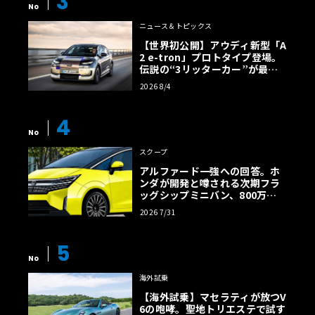
3
No
ニュース＆トピックス
【世界初公開】アウディ新型「A
2 e-tron」プロトタイプ登場。
伝説の“3リッターカー”が最高
効率エントリーBEVとして復活
2026 8/4
【画像38枚】
4
No
スクープ
アルファード一強への回答。ホ
ンダが開発と噂される次期フラ
ッグシップミニバン、800万円
超の勝算【予想CG】
2026 7/31
5
No
海外試乗
【海外試乗】マセラティが放つV
6の咆哮。聖地トリエステで試す