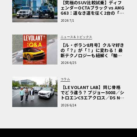
【究極のSUV比較試乗】ディフ
ェンダーOCTAブラック vs AMG
G63：道なき道を征く2台の「対
極的アプローチ」
2026 7/1
ニュース＆トピックス
【ル・ボラン8月号】クルマ好き
の「？」が「！」に変わる！ 最
新テクノロジーも紐解く「輸入
車Q&A」
2026 6/25
コラム
【LE VOLANT LAB】同じ骨格
でどう違う？ プジョー5008／シ
トロエンC5エアクロス／DS Nº4
読者一気乗りレポート
2026 6/24