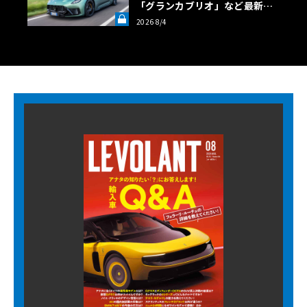
「グランカブリオ」など最新ト
ロフェオ3台の官能評価《LE VO
2026 8/4
LANT LAB》