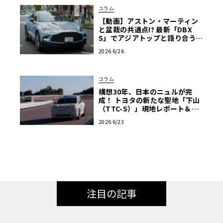
コラム
【動画】アストン・マーティン
と盆栽の共通点!? 最新「DBX
S」でアジアトップと語り合う東
京ドライブ【渡辺慎太郎のツベ
2026 6/26
コベイワセテ 番外編】
コラム
構想30年、日本のニュルが完
成！ トヨタの新たな聖地「下山
（TTC-S）」現地レポート＆新
型レクサスTZ
2026 6/23
注目の記事