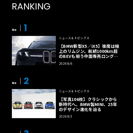
RANKING
1
No
ニュース＆トピックス
【BMW新型X5／iX5】後席は極
上のリムジン。航続1000km超
のBEVも揃う中国専売ロング仕
様の全貌
2026 8/6
2
No
ニュース＆トピックス
【写真106枚】クラシックから
新時代へ。BMW製MINI、25年
のデザイン進化を辿る
2026 8/3