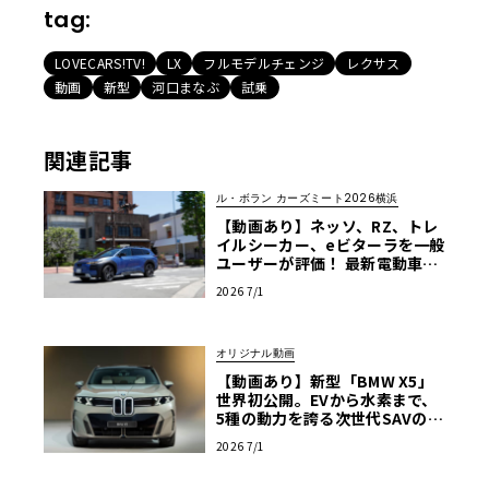
tag:
LOVECARS!TV!
LX
フルモデルチェンジ
レクサス
動画
新型
河口まなぶ
試乗
関連記事
ル・ボラン カーズミート2026横浜
【動画あり】ネッソ、RZ、トレ
イルシーカー、eビターラを一般
ユーザーが評価！ 最新電動車体
験試乗レポート【ル・ボラン カ
2026 7/1
ーズミート2026横浜】
オリジナル動画
【動画あり】新型「BMW X5」
世界初公開。EVから水素まで、
5種の動力を誇る次世代SAVの実
車を最速チェック
2026 7/1