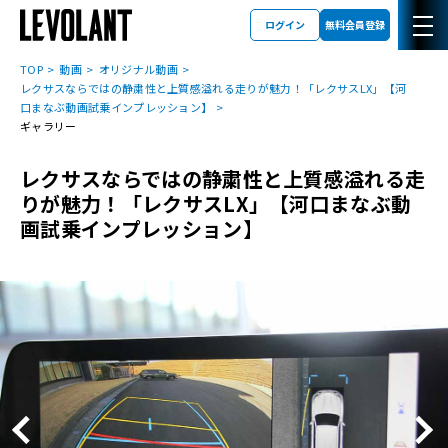
ログイン
無料会員登録
TOP
動画
オリジナル動画
レクサスならではの静粛性と上質感溢れる走りが魅力！「レクサスLX」【河
口まなぶ動画試乗インプレッション】
ギャラリー
レクサスならではの静粛性と上質感溢れる走
りが魅力！「レクサスLX」【河口まなぶ動
画試乗インプレッション】