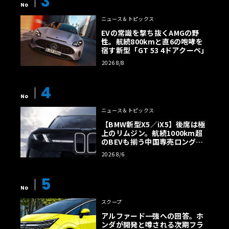
3
No
ニュース＆トピックス
EVの常識を撃ち抜くAMGの野
性。航続800kmと直6の咆哮を
宿す新型「GT 53 4ドアクーペ」
2026 8/8
4
No
ニュース＆トピックス
【BMW新型X5／iX5】後席は極
上のリムジン。航続1000km超
のBEVも揃う中国専売ロング仕
様の全貌
2026 8/6
5
No
スクープ
アルファード一強への回答。ホ
ンダが開発と噂される次期フラ