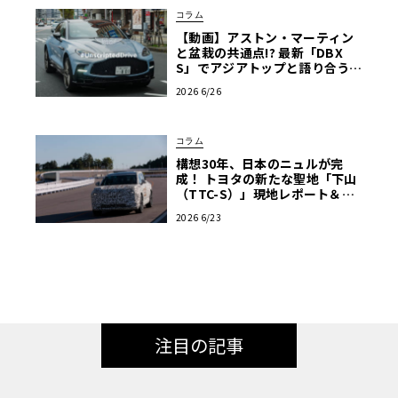
コラム
【動画】アストン・マーティン
と盆栽の共通点!? 最新「DBX
S」でアジアトップと語り合う東
京ドライブ【渡辺慎太郎のツベ
2026 6/26
コベイワセテ 番外編】
コラム
構想30年、日本のニュルが完
成！ トヨタの新たな聖地「下山
（TTC-S）」現地レポート＆新
型レクサスTZ
2026 6/23
注目の記事