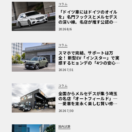
コラム
「ドイツ車にはドイツのオイル
を」名門フックスとメルセデス
の深い縁。名店が推す公認の安
心と、Cクラスで味わうシルキー
2026 8/6
な走り〈PR〉
コラム
スマホで完結、サポートは万
全！ 新型EV「インスター」で実
感するヒョンデの「4つの安心」
【第1回・ヒョンデ6つの疑問：
2026 7/31
Why? Hyundai?】〈PR〉
コラム
全国からメルセデスが集う埼玉
の名店「オートフィールド」─
─愛車を末永く楽しむ賢い修理
術と、プロがフックス製オイル
2026 7/30
を選ぶ理由〈PR〉
国内試乗