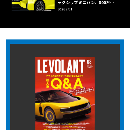
ッグシップミニバン、800万円
超の勝算【予想CG】
2026 7/31