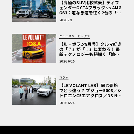
【究極のSUV比較試乗】ディフ
ェンダーOCTAブラック vs AMG
G63：道なき道を征く2台の「対
極的アプローチ」
2026 7/1
ニュース＆トピックス
【ル・ボラン8月号】クルマ好き
の「？」が「！」に変わる！ 最
新テクノロジーも紐解く「輸入
車Q&A」
2026 6/25
コラム
【LE VOLANT LAB】同じ骨格
でどう違う？ プジョー5008／シ
トロエンC5エアクロス／DS Nº4
読者一気乗りレポート
2026 6/24