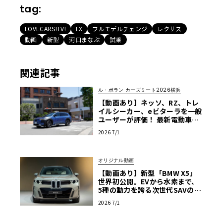
tag:
LOVECARS!TV!
LX
フルモデルチェンジ
レクサス
動画
新型
河口まなぶ
試乗
関連記事
ル・ボラン カーズミート2026横浜
【動画あり】ネッソ、RZ、トレ
イルシーカー、eビターラを一般
ユーザーが評価！ 最新電動車体
験試乗レポート【ル・ボラン カ
2026 7/1
ーズミート2026横浜】
オリジナル動画
【動画あり】新型「BMW X5」
世界初公開。EVから水素まで、
5種の動力を誇る次世代SAVの実
車を最速チェック
2026 7/1