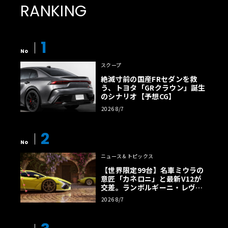
RANKING
1
No
スクープ
絶滅寸前の国産FRセダンを救
う、トヨタ「GRクラウン」誕生
のシナリオ【予想CG】
2026 8/7
2
No
ニュース＆トピックス
【世界限定99台】名車ミウラの
意匠「カネロニ」と最新V12が
交差。ランボルギーニ・レヴエ
ルトに60周年記念車が登場
2026 8/7