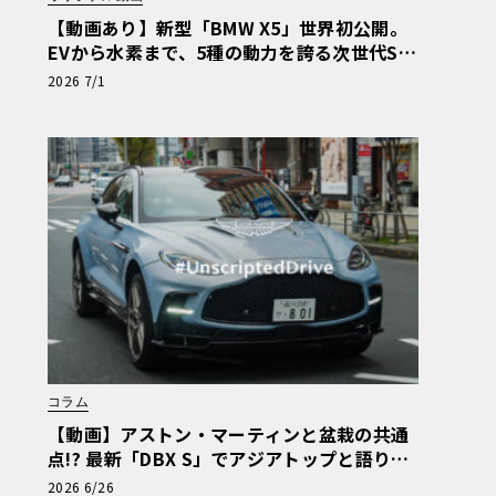
【動画あり】新型「BMW X5」世界初公開。
EVから水素まで、5種の動力を誇る次世代SA
Vの実車を最速チェック
2026 7/1
コラム
【動画】アストン・マーティンと盆栽の共通
点!? 最新「DBX S」でアジアトップと語り合
う東京ドライブ【渡辺慎太郎のツベコベイワ
2026 6/26