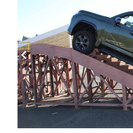
BYD
その
国産車
レクサ
ホンダ
三菱
光岡
その