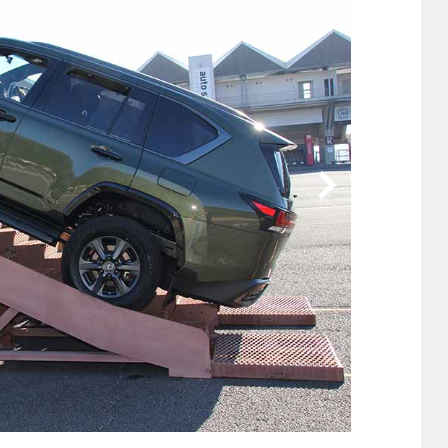
他
ス
トヨタ
日産
スバル
マツダ
ダイハツ
スズキ
他