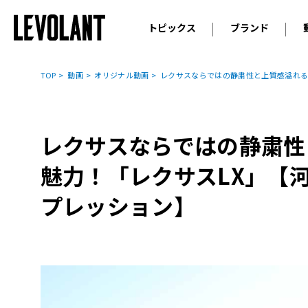
トピックス
ブランド
輸入車
アウデ
ニュース
TOP
動画
オリジナル動画
レクサスならではの静粛性と上質感溢れる
スクープ
メルセ
試乗
アルピ
コラム
レクサスならではの静粛性
プジョ
アルフ
魅力！「レクサスLX」【
ランボ
プレッション】
ベント
ランド
MINI
ボルボ
ジープ