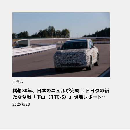
セテ 番外編】
コラム
構想30年、日本のニュルが完成！ トヨタの新
たな聖地「下山（TTC-S）」現地レポート＆
新型レクサスTZ
2026 6/23