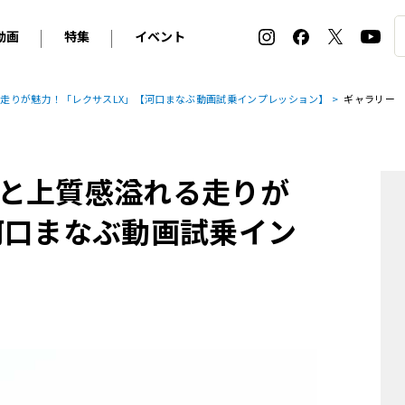
動画
特集
イベント
ィ
BMW
アルピナ
オリジナル動画
2026 サマータイヤ＆ホイール バイヤーズガイド
ル・ボラン カーズ・ミート2026横浜
走りが魅力！「レクサスLX」【河口まなぶ動画試乗インプレッション】
ギャラリー
2025-2026 冬 スタッドレス＆ウインタータイヤ バイヤ
SNOW EXPERIENCE in TOGAKUSHI SKI FIE
デス・ベンツ
ポルシェ
フォルクスワーゲン
ホイールカタログ2025-2026冬
EV:LIFE FUTAKO TAMAGAWA 2026
ーヌ
シトロエン
DSオートモビル
ホイールカタログ
EV:LIFE KOBE 2025
と上質感溢れる走りが
ー
ルノー
アバルト
タイヤ特集
ル・ボラン カーズ・ミート2025横浜
ァ・ロメオ
フェラーリ
フィアット
河口まなぶ動画試乗イン
ルギーニ
マセラティ
アストン・マーティン
レー
ケータハム
ジャガー
ローバー
ロータス
マクラーレン
モーガン
ロールス・ロイス
キャデラック
シボレー
テスラ
ヒョンデ