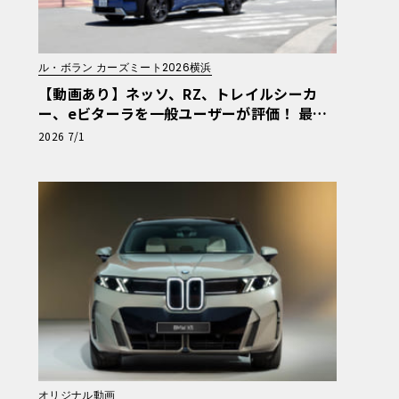
ル・ボラン カーズミート2026横浜
【動画あり】ネッソ、RZ、トレイルシーカ
ー、eビターラを一般ユーザーが評価！ 最新
電動車体験試乗レポート【ル・ボラン カーズ
2026 7/1
ミート2026横浜】
オリジナル動画