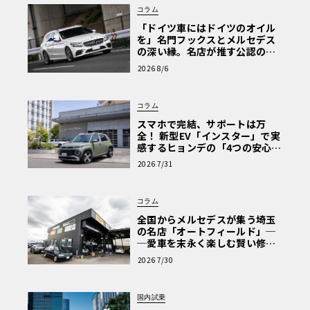
コラム
「ドイツ車にはドイツのオイル
を」名門フックスとメルセデス
の深い縁。名店が推す公認の安
心と、Cクラスで味わうシルキー
2026 8/6
な走り〈PR〉
コラム
スマホで完結、サポートは万
全！ 新型EV「インスター」で実
感するヒョンデの「4つの安心」
【第1回・ヒョンデ6つの疑問：
2026 7/31
Why? Hyundai?】〈PR〉
コラム
全国からメルセデスが集う埼玉
の名店「オートフィールド」─
─愛車を末永く楽しむ賢い修理
術と、プロがフックス製オイル
2026 7/30
を選ぶ理由〈PR〉
国内試乗