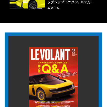
ッグシップミニバン、800万円
超の勝算【予想CG】
2026 7/31