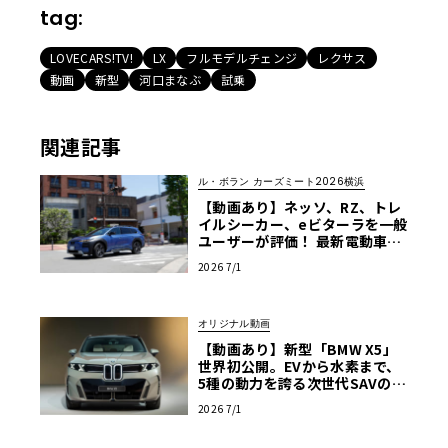
tag:
LOVECARS!TV!
LX
フルモデルチェンジ
レクサス
動画
新型
河口まなぶ
試乗
関連記事
ル・ボラン カーズミート2026横浜
【動画あり】ネッソ、RZ、トレ
イルシーカー、eビターラを一般
ユーザーが評価！ 最新電動車体
験試乗レポート【ル・ボラン カ
2026 7/1
ーズミート2026横浜】
オリジナル動画
【動画あり】新型「BMW X5」
世界初公開。EVから水素まで、
5種の動力を誇る次世代SAVの実
車を最速チェック
2026 7/1