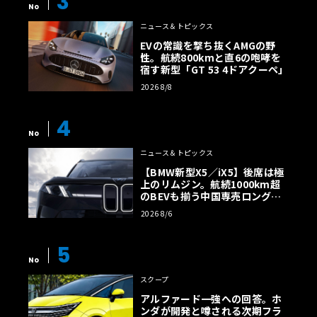
3
No
ニュース＆トピックス
EVの常識を撃ち抜くAMGの野
性。航続800kmと直6の咆哮を
宿す新型「GT 53 4ドアクーペ」
2026 8/8
4
No
ニュース＆トピックス
【BMW新型X5／iX5】後席は極
上のリムジン。航続1000km超
のBEVも揃う中国専売ロング仕
様の全貌
2026 8/6
5
No
スクープ
アルファード一強への回答。ホ
ンダが開発と噂される次期フラ