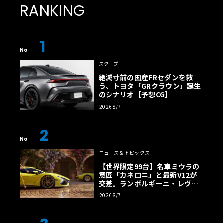
RANKING
1
No
スクープ
絶滅寸前の国産FRセダンを救
う、トヨタ「GRクラウン」誕生
のシナリオ【予想CG】
2026 8/7
2
No
ニュース＆トピックス
【世界限定99台】名車ミウラの
意匠「カネロニ」と最新V12が
交差。ランボルギーニ・レヴエ
ルトに60周年記念車が登場
2026 8/7