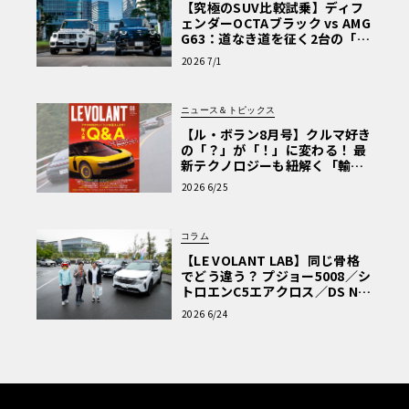
【究極のSUV比較試乗】ディフ
ェンダーOCTAブラック vs AMG
G63：道なき道を征く2台の「対
極的アプローチ」
2026 7/1
ニュース＆トピックス
【ル・ボラン8月号】クルマ好き
の「？」が「！」に変わる！ 最
新テクノロジーも紐解く「輸入
車Q&A」
2026 6/25
コラム
【LE VOLANT LAB】同じ骨格
でどう違う？ プジョー5008／シ
トロエンC5エアクロス／DS Nº4
読者一気乗りレポート
2026 6/24