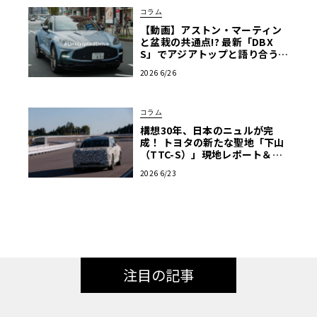
コラム
【動画】アストン・マーティン
と盆栽の共通点!? 最新「DBX
S」でアジアトップと語り合う東
京ドライブ【渡辺慎太郎のツベ
2026 6/26
コベイワセテ 番外編】
コラム
構想30年、日本のニュルが完
成！ トヨタの新たな聖地「下山
（TTC-S）」現地レポート＆新
型レクサスTZ
2026 6/23
注目の記事