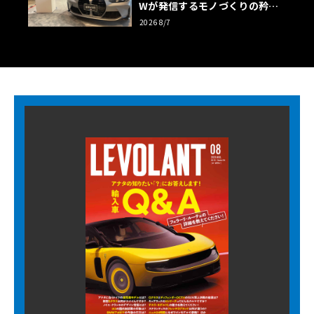
Wが発信するモノづくりの矜持
【木下隆之コラム】
2026 8/7