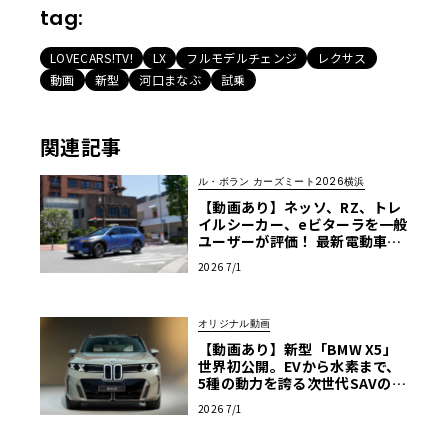
tag:
LOVECARS!TV!
LX
フルモデルチェンジ
レクサス
動画
新型
河口まなぶ
試乗
関連記事
ル・ボラン カーズミート2026横浜
【動画あり】ネッソ、RZ、トレ
イルシーカー、eビターラを一般
ユーザーが評価！ 最新電動車体
験試乗レポート【ル・ボラン カ
2026 7/1
ーズミート2026横浜】
オリジナル動画
【動画あり】新型「BMW X5」
世界初公開。EVから水素まで、
5種の動力を誇る次世代SAVの実
車を最速チェック
2026 7/1