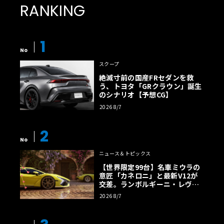
RANKING
1
No
スクープ
絶滅寸前の国産FRセダンを救
う、トヨタ「GRクラウン」誕生
のシナリオ【予想CG】
2026 8/7
2
No
ニュース＆トピックス
【世界限定99台】名車ミウラの
意匠「カネロニ」と最新V12が
交差。ランボルギーニ・レヴエ
ルトに60周年記念車が登場
2026 8/7