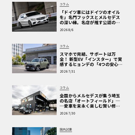
コラム
「ドイツ車にはドイツのオイル
を」名門フックスとメルセデス
の深い縁。名店が推す公認の安
心と、Cクラスで味わうシルキー
2026 8/6
な走り〈PR〉
コラム
スマホで完結、サポートは万
全！ 新型EV「インスター」で実
感するヒョンデの「4つの安心」
【第1回・ヒョンデ6つの疑問：
2026 7/31
Why? Hyundai?】〈PR〉
コラム
全国からメルセデスが集う埼玉
の名店「オートフィールド」─
─愛車を末永く楽しむ賢い修理
術と、プロがフックス製オイル
2026 7/30
を選ぶ理由〈PR〉
国内試乗