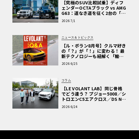
【究極のSUV比較試乗】ディフ
ェンダーOCTAブラック vs AMG
G63：道なき道を征く2台の「対
極的アプローチ」
2026 7/1
ニュース＆トピックス
【ル・ボラン8月号】クルマ好き
の「？」が「！」に変わる！ 最
新テクノロジーも紐解く「輸入
車Q&A」
2026 6/25
コラム
【LE VOLANT LAB】同じ骨格
でどう違う？ プジョー5008／シ
トロエンC5エアクロス／DS Nº4
読者一気乗りレポート
2026 6/24