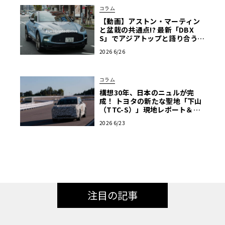
コラム
【動画】アストン・マーティン
と盆栽の共通点!? 最新「DBX
S」でアジアトップと語り合う東
京ドライブ【渡辺慎太郎のツベ
2026 6/26
コベイワセテ 番外編】
コラム
構想30年、日本のニュルが完
成！ トヨタの新たな聖地「下山
（TTC-S）」現地レポート＆新
型レクサスTZ
2026 6/23
注目の記事