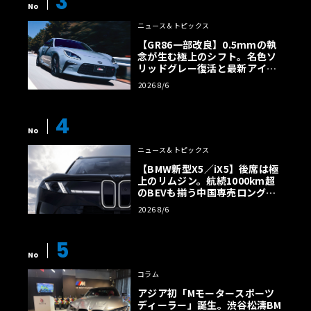
3
No
ニュース＆トピックス
【GR86一部改良】0.5mmの執
念が生む極上のシフト。名色ソ
リッドグレー復活と最新アイサ
イトでFRの極みへ
2026 8/6
4
No
ニュース＆トピックス
【BMW新型X5／iX5】後席は極
上のリムジン。航続1000km超
のBEVも揃う中国専売ロング仕
様の全貌
2026 8/6
5
No
コラム
アジア初「Mモータースポーツ
ディーラー」誕生。渋谷松濤BM