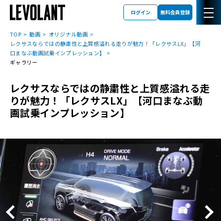
ログイン
無料会員登録
TOP
動画
オリジナル動画
レクサスならではの静粛性と上質感溢れる走りが魅力！「レクサスLX」【河
口まなぶ動画試乗インプレッション】
ギャラリー
レクサスならではの静粛性と上質感溢れる走
りが魅力！「レクサスLX」【河口まなぶ動
画試乗インプレッション】