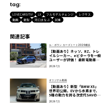
tag:
LOVECARS!TV!
LX
フルモデルチェンジ
レクサス
動画
新型
河口まなぶ
試乗
関連記事
ル・ボラン カーズミート2026横浜
【動画あり】ネッソ、RZ、トレ
イルシーカー、eビターラを一般
ユーザーが評価！ 最新電動車体
験試乗レポート【ル・ボラン カ
2026 7/1
ーズミート2026横浜】
オリジナル動画
【動画あり】新型「BMW X5」
世界初公開。EVから水素まで、
5種の動力を誇る次世代SAVの実
車を最速チェック
2026 7/1