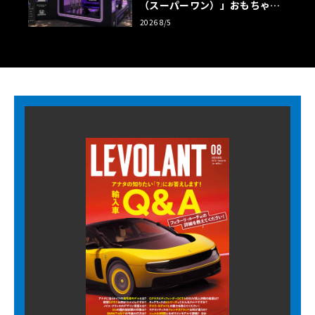
（スーパーワン）」おもちゃ箱
ツアーの全貌
2026 8/5