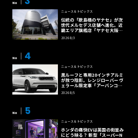
3
No
ニュース＆トピックス
伝統の「歌島橋のヤナセ」が次
世代メルセデス店舗へ進化。近
畿エリア旗艦店「ヤナセ大阪支
店」がリニューアル
2026 8/3
4
No
ニュース＆トピックス
黒ルーフと専用20インチアルミ
が放つ陰影。レンジローバー ヴ
ェラール限定車「アーバンコン
トラスト・エディション」登場
2026 8/5
5
No
ニュース＆トピックス
ホンダの痛快EVは英国の街並み
にどう映る？ 新型「スーパーN