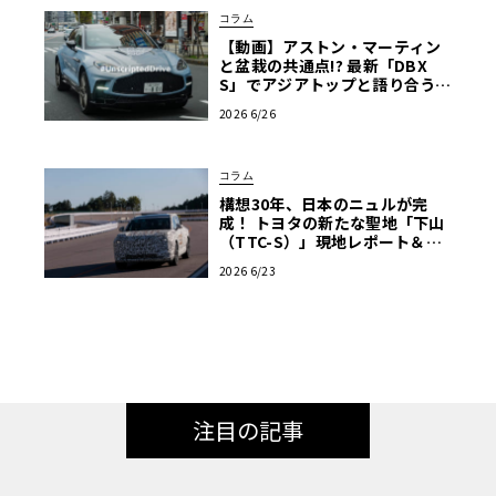
コラム
【動画】アストン・マーティン
と盆栽の共通点!? 最新「DBX
S」でアジアトップと語り合う東
京ドライブ【渡辺慎太郎のツベ
2026 6/26
コベイワセテ 番外編】
コラム
構想30年、日本のニュルが完
成！ トヨタの新たな聖地「下山
（TTC-S）」現地レポート＆新
型レクサスTZ
2026 6/23
注目の記事