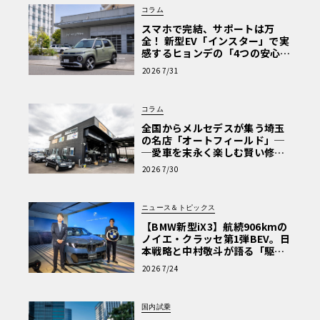
コラム
スマホで完結、サポートは万
全！ 新型EV「インスター」で実
感するヒョンデの「4つの安心」
【第1回・ヒョンデ6つの疑問：
2026 7/31
Why? Hyundai?】〈PR〉
コラム
全国からメルセデスが集う埼玉
の名店「オートフィールド」─
─愛車を末永く楽しむ賢い修理
術と、プロがフックス製オイル
2026 7/30
を選ぶ理由〈PR〉
ニュース＆トピックス
【BMW新型iX3】航続906kmの
ノイエ・クラッセ第1弾BEV。日
本戦略と中村敬斗が語る「駆け
ぬける歓び」
2026 7/24
国内試乗