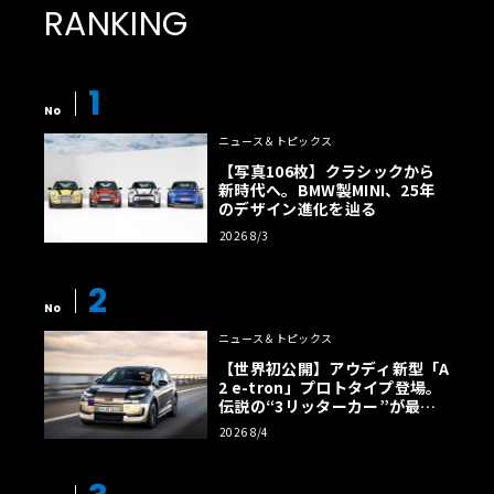
RANKING
1
No
ニュース＆トピックス
【写真106枚】クラシックから
新時代へ。BMW製MINI、25年
のデザイン進化を辿る
2026 8/3
2
No
ニュース＆トピックス
【世界初公開】アウディ新型「A
2 e-tron」プロトタイプ登場。
伝説の“3リッターカー”が最高
効率エントリーBEVとして復活
2026 8/4
【画像38枚】