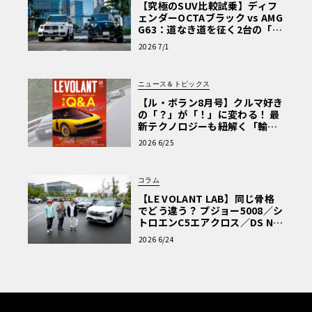
【究極のSUV比較試乗】ディフ
ェンダーOCTAブラック vs AMG
G63：道なき道を征く2台の「対
極的アプローチ」
2026 7/1
ニュース＆トピックス
【ル・ボラン8月号】クルマ好き
の「？」が「！」に変わる！ 最
新テクノロジーも紐解く「輸入
車Q&A」
2026 6/25
コラム
【LE VOLANT LAB】同じ骨格
でどう違う？ プジョー5008／シ
トロエンC5エアクロス／DS Nº4
読者一気乗りレポート
2026 6/24