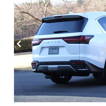
BYD
その
国産車
レクサ
ホンダ
三菱
光岡
その