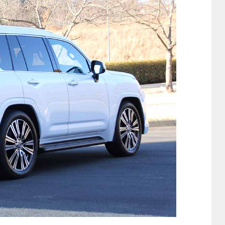
他
ス
トヨタ
日産
スバル
マツダ
ダイハツ
スズキ
他