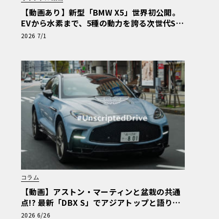
【動画あり】新型「BMW X5」世界初公開。
EVから水素まで、5種の動力を誇る次世代SA
Vの実車を最速チェック
2026 7/1
コラム
【動画】アストン・マーティンと盆栽の共通
点!? 最新「DBX S」でアジアトップと語り合
う東京ドライブ【渡辺慎太郎のツベコベイワ
2026 6/26