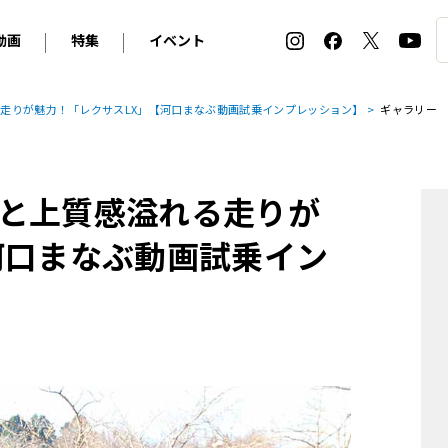
動画
特集
イベント
ィ
BMW
アルピナ
オリジナル動画
2026 サマータイヤ＆ホイール バイヤーズガイド
ル・ボラン カーズ・ミート2026横浜
走りが魅力！「レクサスLX」【河口まなぶ動画試乗インプレッション】
ギャラリー
2025-2026 冬 スタッドレス＆ウインタータイヤ バイヤ
SNOW EXPERIENCE in TOGAKUSHI SKI FIE
デス・ベンツ
ポルシェ
フォルクスワーゲン
ホイールカタログ2025-2026冬
EV:LIFE FUTAKO TAMAGAWA 2026
ーヌ
シトロエン
DSオートモビル
ホイールカタログ
EV:LIFE KOBE 2025
と上質感溢れる走りが
ー
ルノー
アバルト
タイヤ特集
ル・ボラン カーズ・ミート2025横浜
ァ・ロメオ
フェラーリ
フィアット
河口まなぶ動画試乗イン
ルギーニ
マセラティ
アストン・マーティン
レー
ケータハム
ジャガー
ローバー
ロータス
マクラーレン
モーガン
ロールス・ロイス
キャデラック
シボレー
テスラ
ヒョンデ