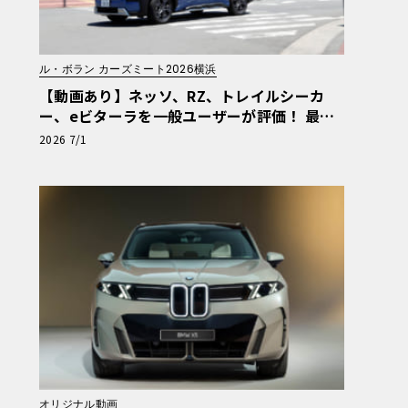
ル・ボラン カーズミート2026横浜
【動画あり】ネッソ、RZ、トレイルシーカ
ー、eビターラを一般ユーザーが評価！ 最新
電動車体験試乗レポート【ル・ボラン カーズ
2026 7/1
ミート2026横浜】
オリジナル動画