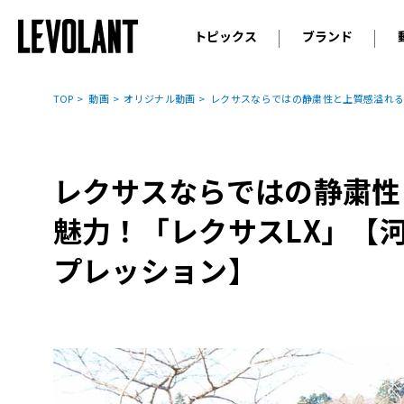
トピックス
ブランド
輸入車
アウデ
ニュース
TOP
動画
オリジナル動画
レクサスならではの静粛性と上質感溢れる
スクープ
メルセ
試乗
アルピ
コラム
レクサスならではの静粛性
プジョ
アルフ
魅力！「レクサスLX」【
ランボ
プレッション】
ベント
ランド
MINI
ボルボ
ジープ