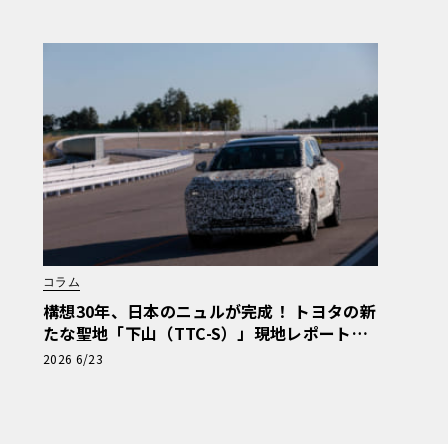
セテ 番外編】
コラム
構想30年、日本のニュルが完成！ トヨタの新
たな聖地「下山（TTC-S）」現地レポート＆
新型レクサスTZ
2026 6/23