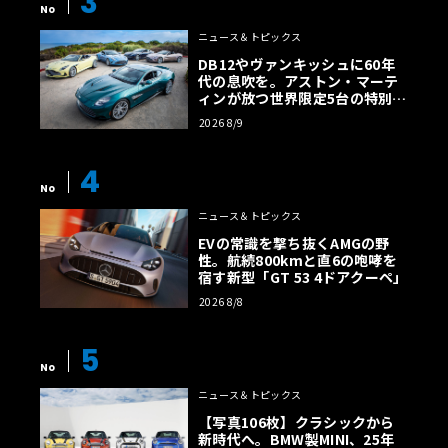
3
No
ニュース＆トピックス
DB12やヴァンキッシュに60年
代の息吹を。アストン・マーテ
ィンが放つ世界限定5台の特別コ
レクション
2026 8/9
4
No
ニュース＆トピックス
EVの常識を撃ち抜くAMGの野
性。航続800kmと直6の咆哮を
宿す新型「GT 53 4ドアクーペ」
2026 8/8
5
No
ニュース＆トピックス
【写真106枚】クラシックから
新時代へ。BMW製MINI、25年