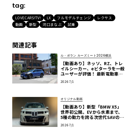
tag:
LOVECARS!TV!
LX
フルモデルチェンジ
レクサス
動画
新型
河口まなぶ
試乗
関連記事
ル・ボラン カーズミート2026横浜
【動画あり】ネッソ、RZ、トレ
イルシーカー、eビターラを一般
ユーザーが評価！ 最新電動車体
験試乗レポート【ル・ボラン カ
2026 7/1
ーズミート2026横浜】
オリジナル動画
【動画あり】新型「BMW X5」
世界初公開。EVから水素まで、
5種の動力を誇る次世代SAVの実
車を最速チェック
2026 7/1