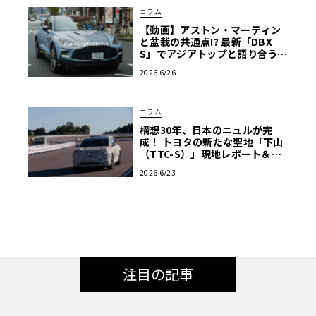
コラム
【動画】アストン・マーティン
と盆栽の共通点!? 最新「DBX
S」でアジアトップと語り合う東
京ドライブ【渡辺慎太郎のツベ
2026 6/26
コベイワセテ 番外編】
コラム
構想30年、日本のニュルが完
成！ トヨタの新たな聖地「下山
（TTC-S）」現地レポート＆新
型レクサスTZ
2026 6/23
注目の記事