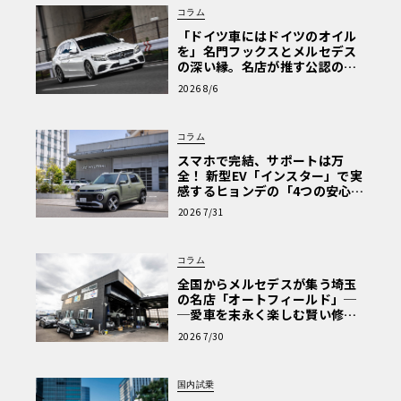
コラム
「ドイツ車にはドイツのオイル
を」名門フックスとメルセデス
の深い縁。名店が推す公認の安
心と、Cクラスで味わうシルキー
2026 8/6
な走り〈PR〉
コラム
スマホで完結、サポートは万
全！ 新型EV「インスター」で実
感するヒョンデの「4つの安心」
【第1回・ヒョンデ6つの疑問：
2026 7/31
Why? Hyundai?】〈PR〉
コラム
全国からメルセデスが集う埼玉
の名店「オートフィールド」─
─愛車を末永く楽しむ賢い修理
術と、プロがフックス製オイル
2026 7/30
を選ぶ理由〈PR〉
国内試乗