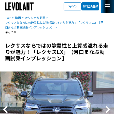
ログイン
無料会員登録
TOP
動画
オリジナル動画
レクサスならではの静粛性と上質感溢れる走りが魅力！「レクサスLX」【河
口まなぶ動画試乗インプレッション】
ギャラリー
レクサスならではの静粛性と上質感溢れる走
りが魅力！「レクサスLX」【河口まなぶ動
画試乗インプレッション】