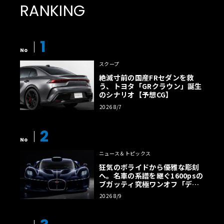
RANKING
1
No
スクープ
絶滅寸前の国産FRセダンを救
う、トヨタ「GRクラウン」誕生
のシナリオ【予想CG】
2026 8/7
2
No
ニュース＆トピックス
狂気のボライドから優雅な彫刻
へ。名車の系譜を継ぐ1600psの
ブガッティ究極ワンオフ「デス
トリエ」
2026 8/9