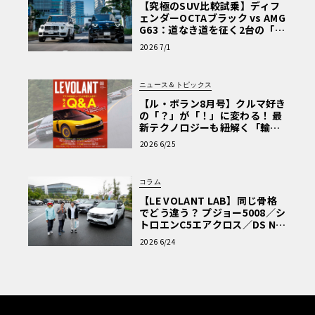
【究極のSUV比較試乗】ディフ
ェンダーOCTAブラック vs AMG
G63：道なき道を征く2台の「対
極的アプローチ」
2026 7/1
ニュース＆トピックス
【ル・ボラン8月号】クルマ好き
の「？」が「！」に変わる！ 最
新テクノロジーも紐解く「輸入
車Q&A」
2026 6/25
コラム
【LE VOLANT LAB】同じ骨格
でどう違う？ プジョー5008／シ
トロエンC5エアクロス／DS Nº4
読者一気乗りレポート
2026 6/24