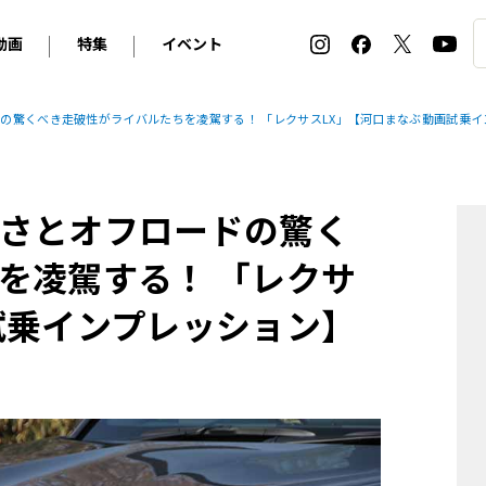
動画
特集
イベント
ィ
BMW
アルピナ
オリジナル動画
2026 サマータイヤ＆ホイール バイヤーズガイド
ル・ボラン カーズ・ミート2026横浜
の驚くべき走破性がライバルたちを凌駕する！ 「レクサスLX」【河口まなぶ動画試乗イ
2025-2026 冬 スタッドレス＆ウインタータイヤ バイヤ
SNOW EXPERIENCE in TOGAKUSHI SKI FIE
デス・ベンツ
ポルシェ
フォルクスワーゲン
ホイールカタログ2025-2026冬
EV:LIFE FUTAKO TAMAGAWA 2026
ーヌ
シトロエン
DSオートモビル
ホイールカタログ
EV:LIFE KOBE 2025
さとオフロードの驚く
ー
ルノー
アバルト
タイヤ特集
ル・ボラン カーズ・ミート2025横浜
ァ・ロメオ
フェラーリ
フィアット
を凌駕する！ 「レクサ
ルギーニ
マセラティ
アストン・マーティン
試乗インプレッション】
レー
ケータハム
ジャガー
ローバー
ロータス
マクラーレン
モーガン
ロールス・ロイス
キャデラック
シボレー
テスラ
ヒョンデ