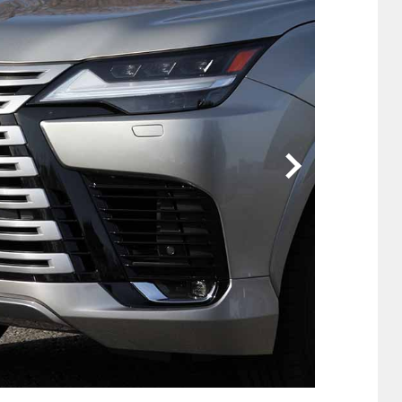
他
ス
トヨタ
日産
スバル
マツダ
ダイハツ
スズキ
他