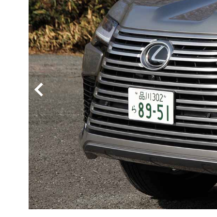
BYD
その
国産車
レクサ
ホンダ
三菱
光岡
その