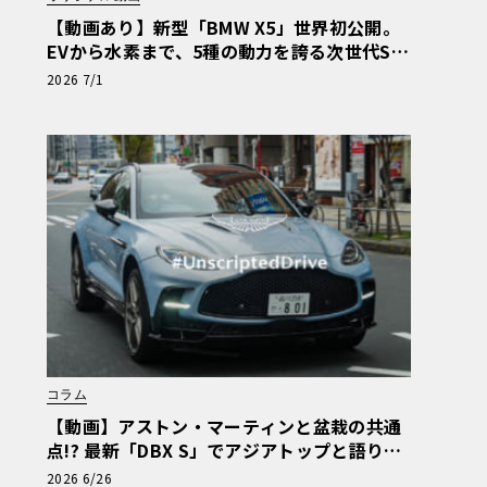
【動画あり】新型「BMW X5」世界初公開。
EVから水素まで、5種の動力を誇る次世代SA
Vの実車を最速チェック
2026 7/1
コラム
【動画】アストン・マーティンと盆栽の共通
点!? 最新「DBX S」でアジアトップと語り合
う東京ドライブ【渡辺慎太郎のツベコベイワ
2026 6/26