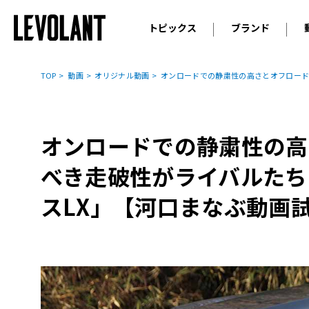
トピックス
ブランド
輸入車
アウデ
ニュース
TOP
動画
オリジナル動画
オンロードでの静粛性の高さとオフロード
スクープ
メルセ
試乗
アルピ
コラム
オンロードでの静粛性の高
プジョ
アルフ
べき走破性がライバルたち
ランボ
スLX」【河口まなぶ動画
ベント
ランド
MINI
ボルボ
ジープ