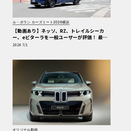
ル・ボラン カーズミート2026横浜
【動画あり】ネッソ、RZ、トレイルシーカ
ー、eビターラを一般ユーザーが評価！ 最新
電動車体験試乗レポート【ル・ボラン カーズ
2026 7/1
ミート2026横浜】
オリジナル動画