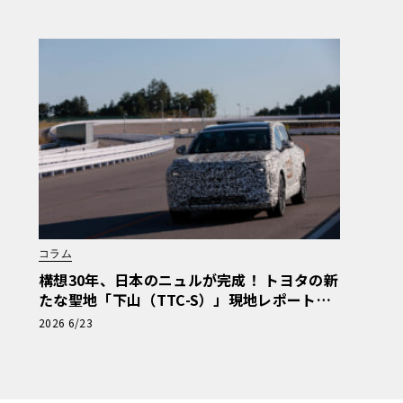
セテ 番外編】
コラム
構想30年、日本のニュルが完成！ トヨタの新
たな聖地「下山（TTC-S）」現地レポート＆
新型レクサスTZ
2026 6/23