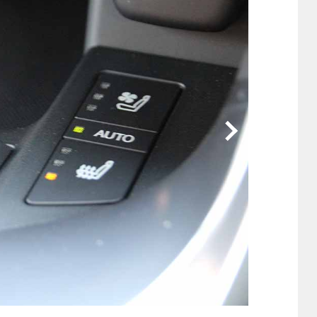
他
ス
トヨタ
日産
スバル
マツダ
ダイハツ
スズキ
他