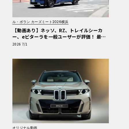
ル・ボラン カーズミート2026横浜
【動画あり】ネッソ、RZ、トレイルシーカ
ー、eビターラを一般ユーザーが評価！ 最新
電動車体験試乗レポート【ル・ボラン カーズ
2026 7/1
ミート2026横浜】
オリジナル動画