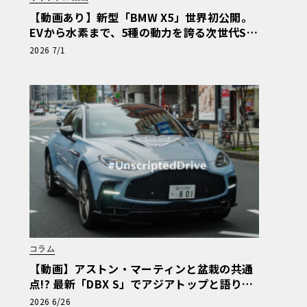
【動画あり】新型「BMW X5」世界初公開。
EVから水素まで、5種の動力を誇る次世代SA
Vの実車を最速チェック
2026 7/1
コラム
【動画】アストン・マーティンと盆栽の共通
点!? 最新「DBX S」でアジアトップと語り合
う東京ドライブ【渡辺慎太郎のツベコベイワ
2026 6/26