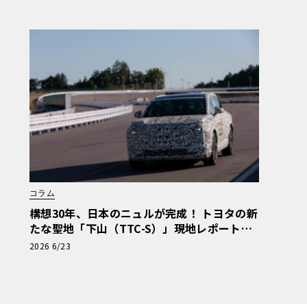
セテ 番外編】
コラム
構想30年、日本のニュルが完成！ トヨタの新
たな聖地「下山（TTC-S）」現地レポート＆
新型レクサスTZ
2026 6/23