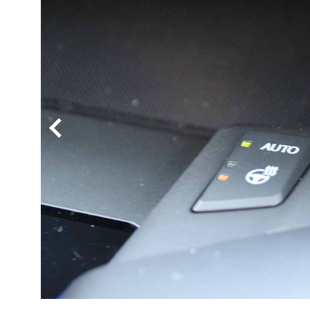
BYD
その
国産車
レクサ
ホンダ
三菱
光岡
その