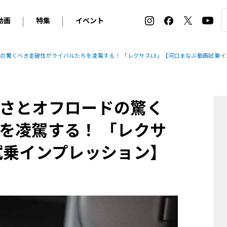
動画
特集
イベント
ィ
BMW
アルピナ
オリジナル動画
2026 サマータイヤ＆ホイール バイヤーズガイド
ル・ボラン カーズ・ミート2026横浜
の驚くべき走破性がライバルたちを凌駕する！ 「レクサスLX」【河口まなぶ動画試乗イ
2025-2026 冬 スタッドレス＆ウインタータイヤ バイヤ
SNOW EXPERIENCE in TOGAKUSHI SKI FIE
デス・ベンツ
ポルシェ
フォルクスワーゲン
ホイールカタログ2025-2026冬
EV:LIFE FUTAKO TAMAGAWA 2026
ーヌ
シトロエン
DSオートモビル
ホイールカタログ
EV:LIFE KOBE 2025
さとオフロードの驚く
ー
ルノー
アバルト
タイヤ特集
ル・ボラン カーズ・ミート2025横浜
ァ・ロメオ
フェラーリ
フィアット
を凌駕する！ 「レクサ
ルギーニ
マセラティ
アストン・マーティン
試乗インプレッション】
レー
ケータハム
ジャガー
ローバー
ロータス
マクラーレン
モーガン
ロールス・ロイス
キャデラック
シボレー
テスラ
ヒョンデ