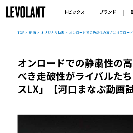
トピックス
ブランド
輸入車
アウデ
ニュース
TOP
動画
オリジナル動画
オンロードでの静粛性の高さとオフロード
スクープ
メルセ
試乗
アルピ
コラム
オンロードでの静粛性の高
プジョ
アルフ
べき走破性がライバルたち
ランボ
スLX」【河口まなぶ動画
ベント
ランド
MINI
ボルボ
ジープ