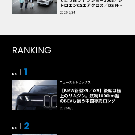
トロエンC5エアクロス／DS Nº4
読者一気乗りレポート
2026 6/24
RANKING
1
No
ニュース＆トピックス
【BMW新型X5／iX5】後席は極
上のリムジン。航続1000km超
のBEVも揃う中国専売ロング仕
様の全貌
2026 8/6
2
No