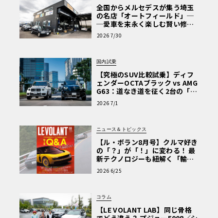
全国からメルセデスが集う埼玉
の名店「オートフィールド」─
─愛車を末永く楽しむ賢い修理
術と、プロがフックス製オイル
2026 7/30
を選ぶ理由〈PR〉
国内試乗
【究極のSUV比較試乗】ディフ
ェンダーOCTAブラック vs AMG
G63：道なき道を征く2台の「対
極的アプローチ」
2026 7/1
ニュース＆トピックス
【ル・ボラン8月号】クルマ好き
の「？」が「！」に変わる！ 最
新テクノロジーも紐解く「輸入
車Q&A」
2026 6/25
コラム
【LE VOLANT LAB】同じ骨格
でどう違う？ プジョー5008／シ