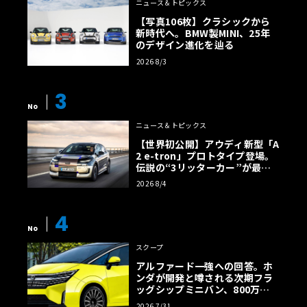
ニュース＆トピックス
【写真106枚】クラシックから
新時代へ。BMW製MINI、25年
のデザイン進化を辿る
2026 8/3
3
No
ニュース＆トピックス
【世界初公開】アウディ新型「A
2 e-tron」プロトタイプ登場。
伝説の“3リッターカー”が最高
効率エントリーBEVとして復活
2026 8/4
【画像38枚】
4
No
スクープ
アルファード一強への回答。ホ
ンダが開発と噂される次期フラ
ッグシップミニバン、800万円
超の勝算【予想CG】
2026 7/31