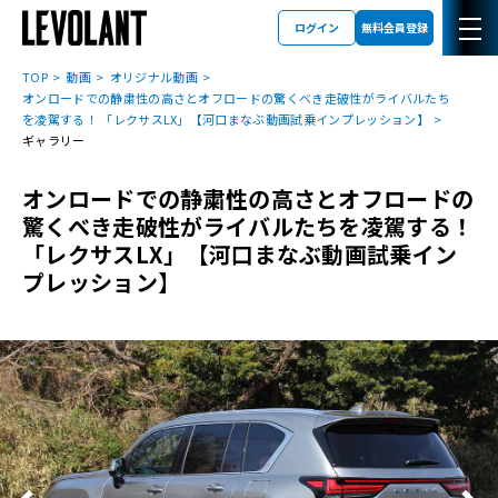
ログイン
無料会員登録
TOP
動画
オリジナル動画
オンロードでの静粛性の高さとオフロードの驚くべき走破性がライバルたち
を凌駕する！ 「レクサスLX」【河口まなぶ動画試乗インプレッション】
ギャラリー
オンロードでの静粛性の高さとオフロードの
驚くべき走破性がライバルたちを凌駕する！
「レクサスLX」【河口まなぶ動画試乗イン
プレッション】