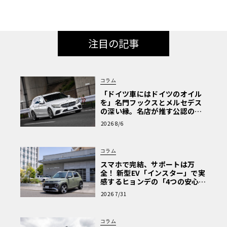
注目の記事
コラム
「ドイツ車にはドイツのオイル
を」名門フックスとメルセデス
の深い縁。名店が推す公認の安
心と、Cクラスで味わうシルキー
2026 8/6
な走り〈PR〉
コラム
スマホで完結、サポートは万
全！ 新型EV「インスター」で実
感するヒョンデの「4つの安心」
【第1回・ヒョンデ6つの疑問：
2026 7/31
Why? Hyundai?】〈PR〉
コラム