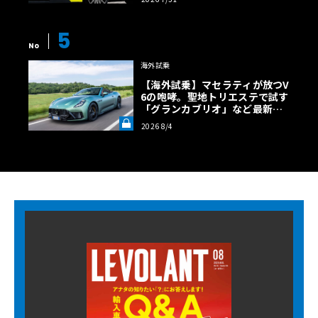
5
No
海外試乗
【海外試乗】マセラティが放つV
6の咆哮。聖地トリエステで試す
「グランカブリオ」など最新ト
ロフェオ3台の官能評価《LE VO
2026 8/4
LANT LAB》