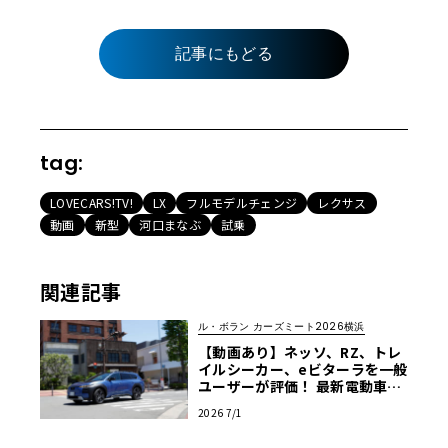
記事にもどる
tag:
LOVECARS!TV!
LX
フルモデルチェンジ
レクサス
動画
新型
河口まなぶ
試乗
関連記事
ル・ボラン カーズミート2026横浜
【動画あり】ネッソ、RZ、トレ
イルシーカー、eビターラを一般
ユーザーが評価！ 最新電動車体
験試乗レポート【ル・ボラン カ
2026 7/1
ーズミート2026横浜】