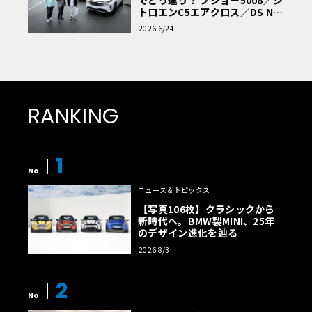
トロエンC5エアクロス／DS Nº4
読者一気乗りレポート
2026 6/24
RANKING
1
No
ニュース＆トピックス
【写真106枚】クラシックから
新時代へ。BMW製MINI、25年
のデザイン進化を辿る
2026 8/3
2
No