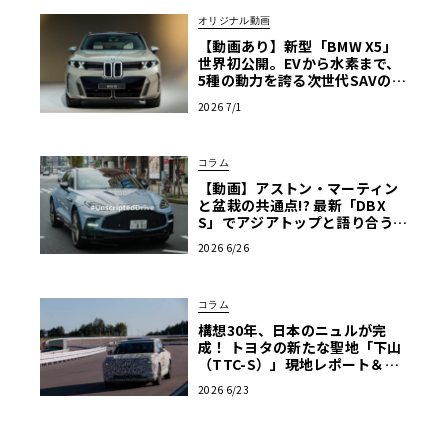
オリジナル動画
【動画あり】新型「BMW X5」
世界初公開。EVから水素まで、
5種の動力を誇る次世代SAVの実
車を最速チェック
2026 7/1
コラム
【動画】アストン・マーティン
と盆栽の共通点!? 最新「DBX
S」でアジアトップと語り合う東
京ドライブ【渡辺慎太郎のツベ
2026 6/26
コベイワセテ 番外編】
コラム
構想30年、日本のニュルが完
成！ トヨタの新たな聖地「下山
（TTC-S）」現地レポート＆新
型レクサスTZ
2026 6/23