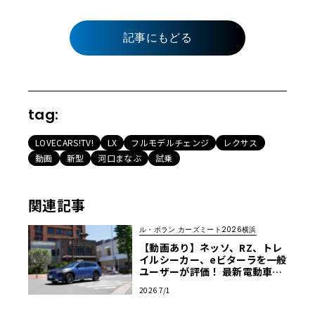
記事にもどる
tag:
LOVECARS!TV!
LX
フルモデルチェンジ
レクサス
動画
新型
河口まなぶ
試乗
関連記事
ル・ボラン カーズミート2026横浜
【動画あり】ネッソ、RZ、トレ
イルシーカー、eビターラを一般
ユーザーが評価！ 最新電動車体
験試乗レポート【ル・ボラン カ
2026 7/1
ーズミート2026横浜】