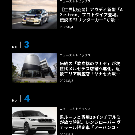
ニュース＆トピックス
【世界初公開】アウディ新型「A
2 e-tron」プロトタイプ登場。
伝説の“3リッターカー”が最高
効率エントリーBEVとして復活
2026 8/4
【画像38枚】
3
No
ニュース＆トピックス
伝統の「歌島橋のヤナセ」が次
世代メルセデス店舗へ進化。近
畿エリア旗艦店「ヤナセ大阪支
店」がリニューアル
2026 8/3
4
No
ニュース＆トピックス
黒ルーフと専用20インチアルミ
が放つ陰影。レンジローバー ヴ
ェラール限定車「アーバンコン
トラスト・エディション」登場
2026 8/5