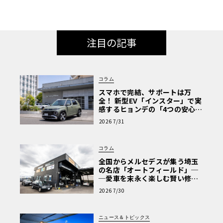
注目の記事
コラム
スマホで完結、サポートは万
全！ 新型EV「インスター」で実
感するヒョンデの「4つの安心」
【第1回・ヒョンデ6つの疑問：
2026 7/31
Why? Hyundai?】〈PR〉
コラム
全国からメルセデスが集う埼玉
の名店「オートフィールド」─
─愛車を末永く楽しむ賢い修理
術と、プロがフックス製オイル
2026 7/30
を選ぶ理由〈PR〉
ニュース＆トピックス