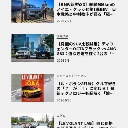
【BMW新型iX3】航続906kmの
ノイエ・クラッセ第1弾BEV。日
本戦略と中村敬斗が語る「駆け
ぬける歓び」
2026 7/24
国内試乗
【究極のSUV比較試乗】ディフ
ェンダーOCTAブラック vs AMG
G63：道なき道を征く2台の「対
極的アプローチ」
2026 7/1
ニュース＆トピックス
【ル・ボラン8月号】クルマ好き
の「？」が「！」に変わる！ 最
新テクノロジーも紐解く「輸入
車Q&A」
2026 6/25
コラム
【LE VOLANT LAB】同じ骨格
でどう違う？ プジョー5008／シ