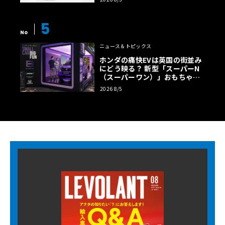
5
No
ニュース＆トピックス
ホンダの痛快EVは英国の街並み
にどう映る？ 新型「スーパーN
（スーパーワン）」おもちゃ箱
ツアーの全貌
2026 8/5