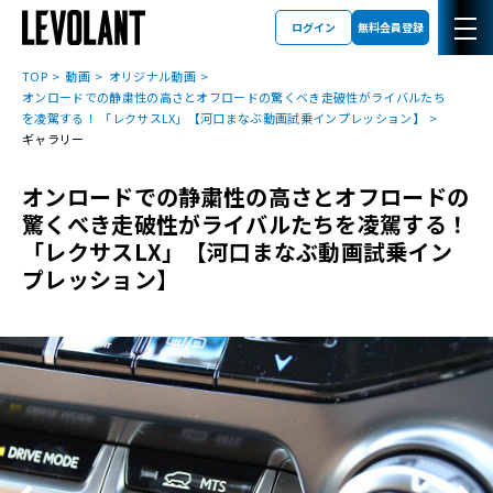
ログイン
無料会員登録
TOP
動画
オリジナル動画
オンロードでの静粛性の高さとオフロードの驚くべき走破性がライバルたち
を凌駕する！ 「レクサスLX」【河口まなぶ動画試乗インプレッション】
ギャラリー
オンロードでの静粛性の高さとオフロードの
驚くべき走破性がライバルたちを凌駕する！
「レクサスLX」【河口まなぶ動画試乗イン
プレッション】