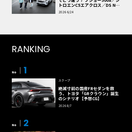
トロエンC5エアクロス／DS Nº4
読者一気乗りレポート
2026 6/24
RANKING
1
No
スクープ
絶滅寸前の国産FRセダンを救
う、トヨタ「GRクラウン」誕生
のシナリオ【予想CG】
2026 8/7
2
No