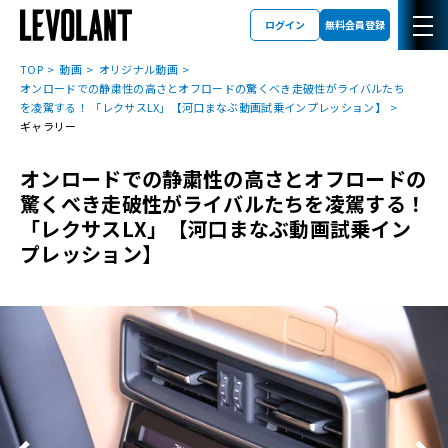
ログイン
無料会員登録
TOP
動画
オリジナル動画
オンロードでの静粛性の高さとオフロードの驚くべき走破性がライバルたち
を凌駕する！ 「レクサスLX」【河口まなぶ動画試乗インプレッション】
ギャラリー
オンロードでの静粛性の高さとオフロードの
驚くべき走破性がライバルたちを凌駕する！
「レクサスLX」【河口まなぶ動画試乗イン
プレッション】