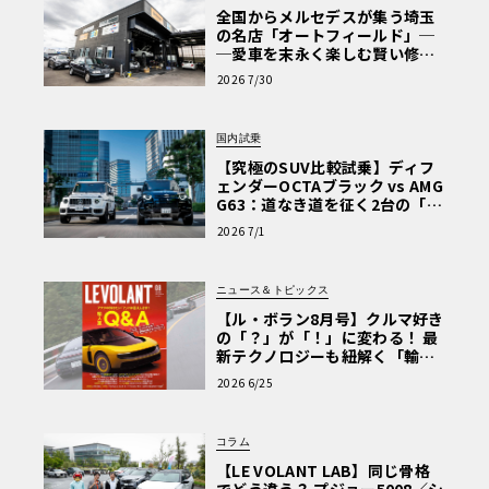
全国からメルセデスが集う埼玉
の名店「オートフィールド」─
─愛車を末永く楽しむ賢い修理
術と、プロがフックス製オイル
2026 7/30
を選ぶ理由〈PR〉
国内試乗
【究極のSUV比較試乗】ディフ
ェンダーOCTAブラック vs AMG
G63：道なき道を征く2台の「対
極的アプローチ」
2026 7/1
ニュース＆トピックス
【ル・ボラン8月号】クルマ好き
の「？」が「！」に変わる！ 最
新テクノロジーも紐解く「輸入
車Q&A」
2026 6/25
コラム
【LE VOLANT LAB】同じ骨格
でどう違う？ プジョー5008／シ