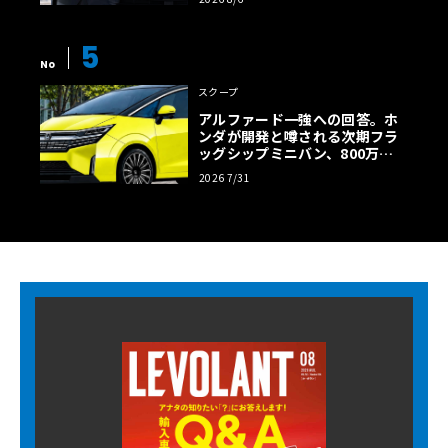
5
No
スクープ
アルファード一強への回答。ホ
ンダが開発と噂される次期フラ
ッグシップミニバン、800万円
超の勝算【予想CG】
2026 7/31