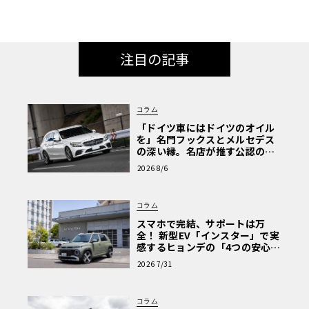
注目の記事
コラム
「ドイツ車にはドイツのオイル
を」名門フックスとメルセデス
の深い縁。名店が推す公認の安
心と、Cクラスで味わうシルキー
2026 8/6
な走り〈PR〉
コラム
スマホで完結、サポートは万
全！ 新型EV「インスター」で実
感するヒョンデの「4つの安心」
【第1回・ヒョンデ6つの疑問：
2026 7/31
Why? Hyundai?】〈PR〉
コラム