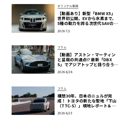
オリジナル動画
【動画あり】新型「BMW X5」
世界初公開。EVから水素まで、
5種の動力を誇る次世代SAVの実
車を最速チェック
2026 7/1
コラム
【動画】アストン・マーティン
と盆栽の共通点!? 最新「DBX
S」でアジアトップと語り合う東
京ドライブ【渡辺慎太郎のツベ
2026 6/26
コベイワセテ 番外編】
コラム
構想30年、日本のニュルが完
成！ トヨタの新たな聖地「下山
（TTC-S）」現地レポート＆新
型レクサスTZ
2026 6/23