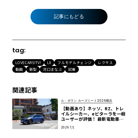
記事にもどる
tag:
LOVECARS!TV!
LX
フルモデルチェンジ
レクサス
動画
新型
河口まなぶ
試乗
関連記事
ル・ボラン カーズミート2026横浜
【動画あり】ネッソ、RZ、トレ
イルシーカー、eビターラを一般
ユーザーが評価！ 最新電動車体
験試乗レポート【ル・ボラン カ
2026 7/1
ーズミート2026横浜】