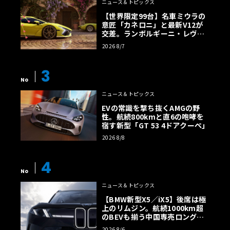
ニュース＆トピックス
【世界限定99台】名車ミウラの
意匠「カネロニ」と最新V12が
交差。ランボルギーニ・レヴエ
ルトに60周年記念車が登場
2026 8/7
3
No
ニュース＆トピックス
EVの常識を撃ち抜くAMGの野
性。航続800kmと直6の咆哮を
宿す新型「GT 53 4ドアクーペ」
2026 8/8
4
No
ニュース＆トピックス
【BMW新型X5／iX5】後席は極
上のリムジン。航続1000km超
のBEVも揃う中国専売ロング仕
様の全貌
2026 8/6