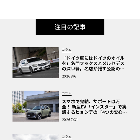
注目の記事
コラム
「ドイツ車にはドイツのオイル
を」名門フックスとメルセデス
の深い縁。名店が推す公認の安
心と、Cクラスで味わうシルキー
2026 8/6
な走り〈PR〉
コラム
スマホで完結、サポートは万
全！ 新型EV「インスター」で実
感するヒョンデの「4つの安心」
【第1回・ヒョンデ6つの疑問：
2026 7/31
Why? Hyundai?】〈PR〉
コラム