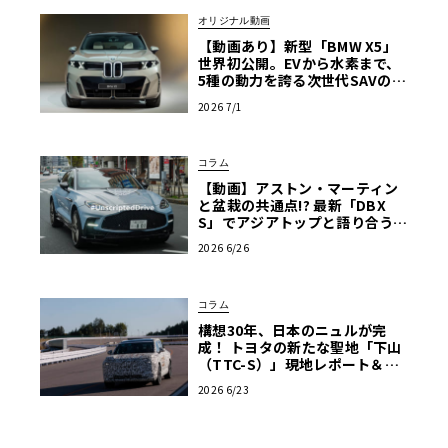
オリジナル動画
【動画あり】新型「BMW X5」
世界初公開。EVから水素まで、
5種の動力を誇る次世代SAVの実
車を最速チェック
2026 7/1
コラム
【動画】アストン・マーティン
と盆栽の共通点!? 最新「DBX
S」でアジアトップと語り合う東
京ドライブ【渡辺慎太郎のツベ
2026 6/26
コベイワセテ 番外編】
コラム
構想30年、日本のニュルが完
成！ トヨタの新たな聖地「下山
（TTC-S）」現地レポート＆新
型レクサスTZ
2026 6/23