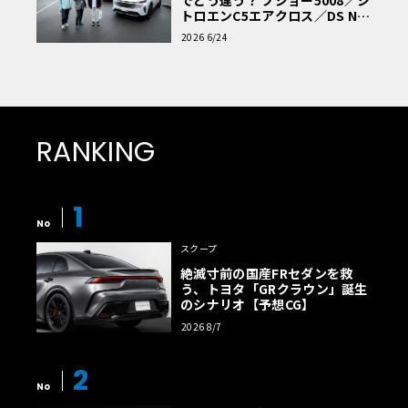
トロエンC5エアクロス／DS Nº4
読者一気乗りレポート
2026 6/24
RANKING
1
No
スクープ
絶滅寸前の国産FRセダンを救
う、トヨタ「GRクラウン」誕生
のシナリオ【予想CG】
2026 8/7
2
No