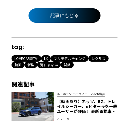
記事にもどる
tag:
LOVECARS!TV!
LX
フルモデルチェンジ
レクサス
動画
新型
河口まなぶ
試乗
関連記事
ル・ボラン カーズミート2026横浜
【動画あり】ネッソ、RZ、トレ
イルシーカー、eビターラを一般
ユーザーが評価！ 最新電動車体
験試乗レポート【ル・ボラン カ
2026 7/1
ーズミート2026横浜】