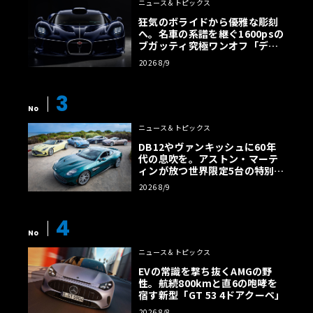
ニュース＆トピックス
狂気のボライドから優雅な彫刻
へ。名車の系譜を継ぐ1600psの
ブガッティ究極ワンオフ「デス
トリエ」
2026 8/9
3
No
ニュース＆トピックス
DB12やヴァンキッシュに60年
代の息吹を。アストン・マーテ
ィンが放つ世界限定5台の特別コ
レクション
2026 8/9
4
No
ニュース＆トピックス
EVの常識を撃ち抜くAMGの野
性。航続800kmと直6の咆哮を
宿す新型「GT 53 4ドアクーペ」
2026 8/8