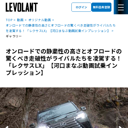
ログイン
無料会員登録
TOP
動画
オリジナル動画
オンロードでの静粛性の高さとオフロードの驚くべき走破性がライバルたち
を凌駕する！ 「レクサスLX」【河口まなぶ動画試乗インプレッション】
ギャラリー
オンロードでの静粛性の高さとオフロードの
驚くべき走破性がライバルたちを凌駕する！
「レクサスLX」【河口まなぶ動画試乗イン
プレッション】