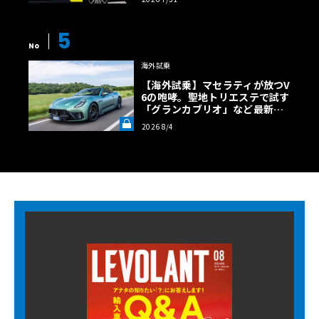
5
No
海外試乗
【海外試乗】マセラティが放つV
6の咆哮。聖地トリエステで試す
「グランカブリオ」など最新ト
ロフェオ3台の官能評価《LE VO
2026 8/4
LANT LAB》