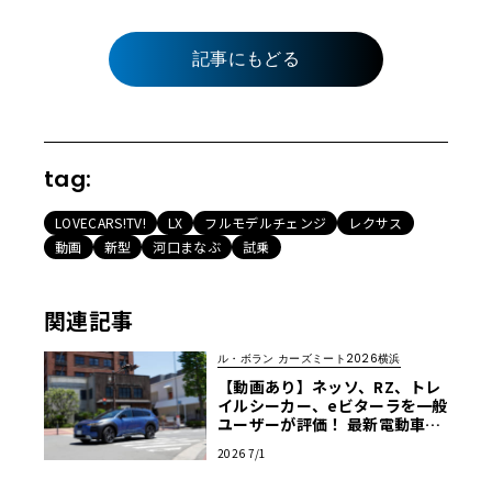
記事にもどる
tag:
LOVECARS!TV!
LX
フルモデルチェンジ
レクサス
動画
新型
河口まなぶ
試乗
関連記事
ル・ボラン カーズミート2026横浜
【動画あり】ネッソ、RZ、トレ
イルシーカー、eビターラを一般
ユーザーが評価！ 最新電動車体
験試乗レポート【ル・ボラン カ
2026 7/1
ーズミート2026横浜】