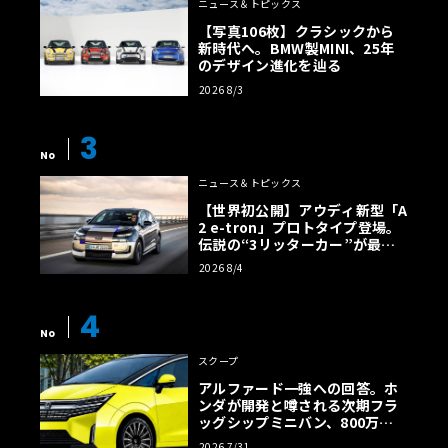
ニュース＆トピックス
【写真106枚】クラシックから
新時代へ。BMW製MINI、25年
のデザイン進化を辿る
2026 8/3
3
No
ニュース＆トピックス
【世界初公開】アウディ新型「A
2 e-tron」プロトタイプ登場。
伝説の“3リッターカー”が最高
効率エントリーBEVとして復活
2026 8/4
【画像38枚】
4
No
スクープ
アルファード一強への回答。ホ
ンダが開発と噂される次期フラ
ッグシップミニバン、800万円
超の勝算【予想CG】
2026 7/31