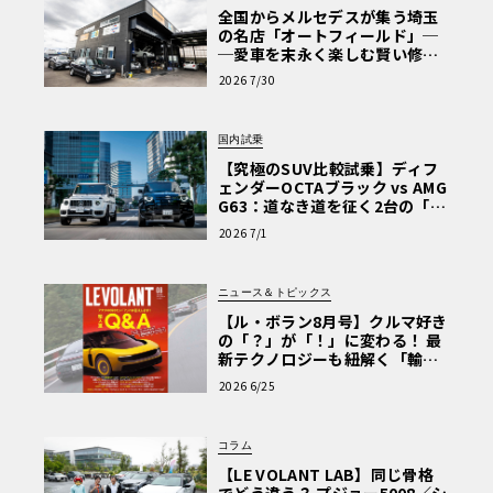
全国からメルセデスが集う埼玉
の名店「オートフィールド」─
─愛車を末永く楽しむ賢い修理
術と、プロがフックス製オイル
2026 7/30
を選ぶ理由〈PR〉
国内試乗
【究極のSUV比較試乗】ディフ
ェンダーOCTAブラック vs AMG
G63：道なき道を征く2台の「対
極的アプローチ」
2026 7/1
ニュース＆トピックス
【ル・ボラン8月号】クルマ好き
の「？」が「！」に変わる！ 最
新テクノロジーも紐解く「輸入
車Q&A」
2026 6/25
コラム
【LE VOLANT LAB】同じ骨格
でどう違う？ プジョー5008／シ