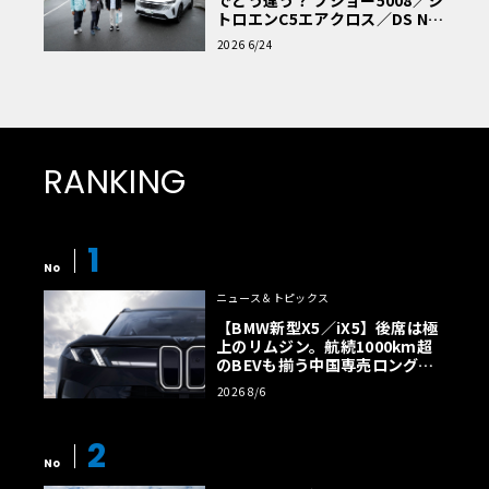
トロエンC5エアクロス／DS Nº4
読者一気乗りレポート
2026 6/24
RANKING
1
No
ニュース＆トピックス
【BMW新型X5／iX5】後席は極
上のリムジン。航続1000km超
のBEVも揃う中国専売ロング仕
様の全貌
2026 8/6
2
No