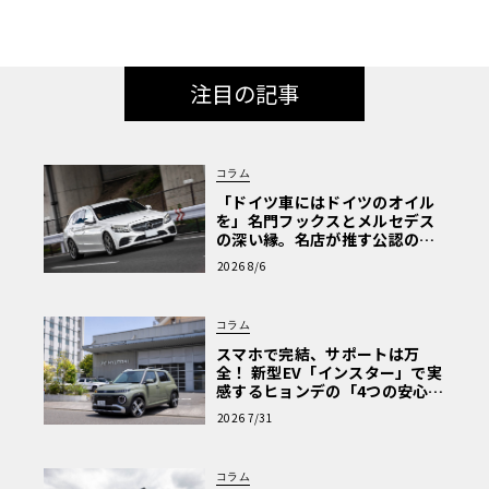
注目の記事
コラム
「ドイツ車にはドイツのオイル
を」名門フックスとメルセデス
の深い縁。名店が推す公認の安
心と、Cクラスで味わうシルキー
2026 8/6
な走り〈PR〉
コラム
スマホで完結、サポートは万
全！ 新型EV「インスター」で実
感するヒョンデの「4つの安心」
【第1回・ヒョンデ6つの疑問：
2026 7/31
Why? Hyundai?】〈PR〉
コラム