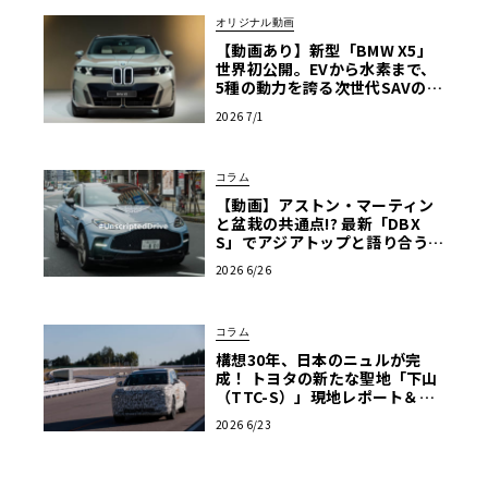
オリジナル動画
【動画あり】新型「BMW X5」
世界初公開。EVから水素まで、
5種の動力を誇る次世代SAVの実
車を最速チェック
2026 7/1
コラム
【動画】アストン・マーティン
と盆栽の共通点!? 最新「DBX
S」でアジアトップと語り合う東
京ドライブ【渡辺慎太郎のツベ
2026 6/26
コベイワセテ 番外編】
コラム
構想30年、日本のニュルが完
成！ トヨタの新たな聖地「下山
（TTC-S）」現地レポート＆新
型レクサスTZ
2026 6/23