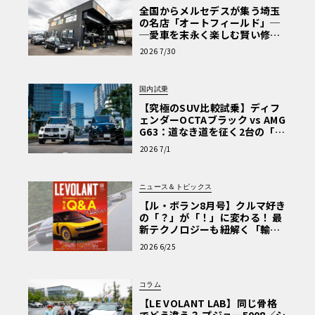
全国からメルセデスが集う埼玉
の名店「オートフィールド」─
─愛車を末永く楽しむ賢い修理
術と、プロがフックス製オイル
2026 7/30
を選ぶ理由〈PR〉
国内試乗
【究極のSUV比較試乗】ディフ
ェンダーOCTAブラック vs AMG
G63：道なき道を征く2台の「対
極的アプローチ」
2026 7/1
ニュース＆トピックス
【ル・ボラン8月号】クルマ好き
の「？」が「！」に変わる！ 最
新テクノロジーも紐解く「輸入
車Q&A」
2026 6/25
コラム
【LE VOLANT LAB】同じ骨格
でどう違う？ プジョー5008／シ