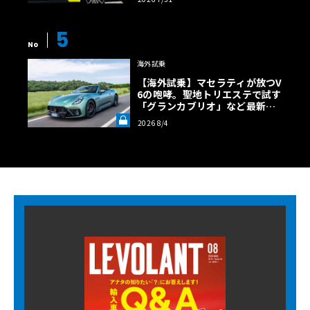
5
No
海外試乗
【海外試乗】マセラティが放つV
6の咆哮。聖地トリエステで試す
「グランカブリオ」など最新ト
ロフェオ3台の官能評価《LE VO
2026 8/4
LANT LAB》