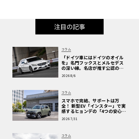
注目の記事
コラム
「ドイツ車にはドイツのオイル
を」名門フックスとメルセデス
の深い縁。名店が推す公認の安
心と、Cクラスで味わうシルキー
2026 8/6
な走り〈PR〉
コラム
スマホで完結、サポートは万
全！ 新型EV「インスター」で実
感するヒョンデの「4つの安心」
【第1回・ヒョンデ6つの疑問：
2026 7/31
Why? Hyundai?】〈PR〉
コラム