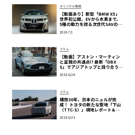
オリジナル動画
【動画あり】新型「BMW X5」
世界初公開。EVから水素まで、
5種の動力を誇る次世代SAVの実
車を最速チェック
2026 7/1
コラム
【動画】アストン・マーティン
と盆栽の共通点!? 最新「DBX
S」でアジアトップと語り合う東
京ドライブ【渡辺慎太郎のツベ
2026 6/26
コベイワセテ 番外編】
コラム
構想30年、日本のニュルが完
成！ トヨタの新たな聖地「下山
（TTC-S）」現地レポート＆新
型レクサスTZ
2026 6/23