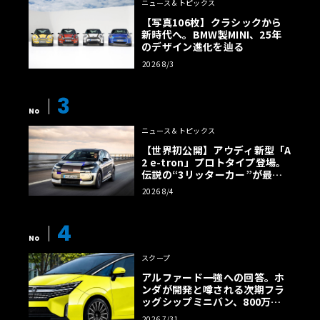
ニュース＆トピックス
【写真106枚】クラシックから
新時代へ。BMW製MINI、25年
のデザイン進化を辿る
2026 8/3
3
No
ニュース＆トピックス
【世界初公開】アウディ新型「A
2 e-tron」プロトタイプ登場。
伝説の“3リッターカー”が最高
効率エントリーBEVとして復活
2026 8/4
【画像38枚】
4
No
スクープ
アルファード一強への回答。ホ
ンダが開発と噂される次期フラ
ッグシップミニバン、800万円
超の勝算【予想CG】
2026 7/31