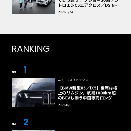
トロエンC5エアクロス／DS Nº4
読者一気乗りレポート
2026 6/24
RANKING
1
No
ニュース＆トピックス
【BMW新型X5／iX5】後席は極
上のリムジン。航続1000km超
のBEVも揃う中国専売ロング仕
様の全貌
2026 8/6
2
No