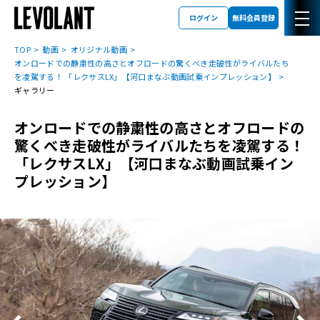
ログイン
無料会員登録
TOP
動画
オリジナル動画
オンロードでの静粛性の高さとオフロードの驚くべき走破性がライバルたち
を凌駕する！ 「レクサスLX」【河口まなぶ動画試乗インプレッション】
ギャラリー
オンロードでの静粛性の高さとオフロードの
驚くべき走破性がライバルたちを凌駕する！
「レクサスLX」【河口まなぶ動画試乗イン
プレッション】