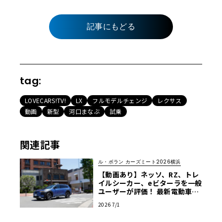
記事にもどる
tag:
LOVECARS!TV!
LX
フルモデルチェンジ
レクサス
動画
新型
河口まなぶ
試乗
関連記事
ル・ボラン カーズミート2026横浜
【動画あり】ネッソ、RZ、トレ
イルシーカー、eビターラを一般
ユーザーが評価！ 最新電動車体
験試乗レポート【ル・ボラン カ
2026 7/1
ーズミート2026横浜】