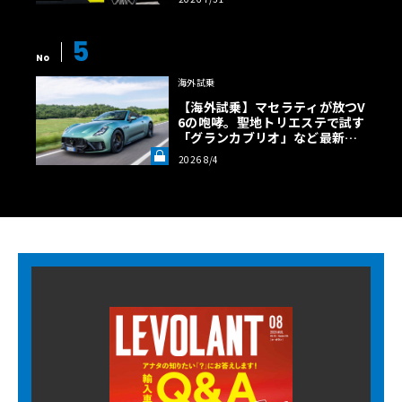
5
No
海外試乗
【海外試乗】マセラティが放つV
6の咆哮。聖地トリエステで試す
「グランカブリオ」など最新ト
ロフェオ3台の官能評価《LE VO
2026 8/4
LANT LAB》