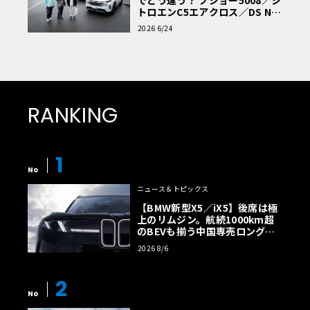
トロエンC5エアクロス／DS Nº4
読者一気乗りレポート
2026 6/24
RANKING
1
No
ニュース＆トピックス
【BMW新型X5／iX5】後席は極
上のリムジン。航続1000km超
のBEVも揃う中国専売ロング仕
様の全貌
2026 8/6
2
No