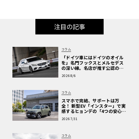
注目の記事
コラム
「ドイツ車にはドイツのオイル
を」名門フックスとメルセデス
の深い縁。名店が推す公認の安
心と、Cクラスで味わうシルキー
2026 8/6
な走り〈PR〉
コラム
スマホで完結、サポートは万
全！ 新型EV「インスター」で実
感するヒョンデの「4つの安心」
【第1回・ヒョンデ6つの疑問：
2026 7/31
Why? Hyundai?】〈PR〉
コラム