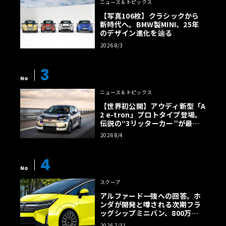
ニュース＆トピックス
【写真106枚】クラシックから
新時代へ。BMW製MINI、25年
のデザイン進化を辿る
2026 8/3
3
No
ニュース＆トピックス
【世界初公開】アウディ新型「A
2 e-tron」プロトタイプ登場。
伝説の“3リッターカー”が最高
効率エントリーBEVとして復活
2026 8/4
【画像38枚】
4
No
スクープ
アルファード一強への回答。ホ
ンダが開発と噂される次期フラ
ッグシップミニバン、800万円
超の勝算【予想CG】
2026 7/31