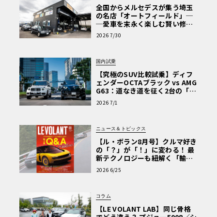
全国からメルセデスが集う埼玉
の名店「オートフィールド」─
─愛車を末永く楽しむ賢い修理
術と、プロがフックス製オイル
2026 7/30
を選ぶ理由〈PR〉
国内試乗
【究極のSUV比較試乗】ディフ
ェンダーOCTAブラック vs AMG
G63：道なき道を征く2台の「対
極的アプローチ」
2026 7/1
ニュース＆トピックス
【ル・ボラン8月号】クルマ好き
の「？」が「！」に変わる！ 最
新テクノロジーも紐解く「輸入
車Q&A」
2026 6/25
コラム
【LE VOLANT LAB】同じ骨格
でどう違う？ プジョー5008／シ