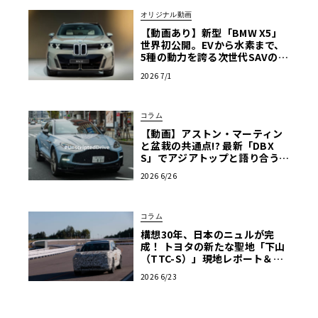
オリジナル動画
【動画あり】新型「BMW X5」
世界初公開。EVから水素まで、
5種の動力を誇る次世代SAVの実
車を最速チェック
2026 7/1
コラム
【動画】アストン・マーティン
と盆栽の共通点!? 最新「DBX
S」でアジアトップと語り合う東
京ドライブ【渡辺慎太郎のツベ
2026 6/26
コベイワセテ 番外編】
コラム
構想30年、日本のニュルが完
成！ トヨタの新たな聖地「下山
（TTC-S）」現地レポート＆新
型レクサスTZ
2026 6/23