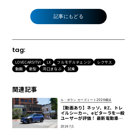
記事にもどる
tag:
LOVECARS!TV!
LX
フルモデルチェンジ
レクサス
動画
新型
河口まなぶ
試乗
関連記事
ル・ボラン カーズミート2026横浜
【動画あり】ネッソ、RZ、トレ
イルシーカー、eビターラを一般
ユーザーが評価！ 最新電動車体
験試乗レポート【ル・ボラン カ
2026 7/1
ーズミート2026横浜】