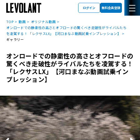
ログイン
無料会員登録
TOP
動画
オリジナル動画
オンロードでの静粛性の高さとオフロードの驚くべき走破性がライバルたち
を凌駕する！ 「レクサスLX」【河口まなぶ動画試乗インプレッション】
ギャラリー
オンロードでの静粛性の高さとオフロードの
驚くべき走破性がライバルたちを凌駕する！
「レクサスLX」【河口まなぶ動画試乗イン
プレッション】