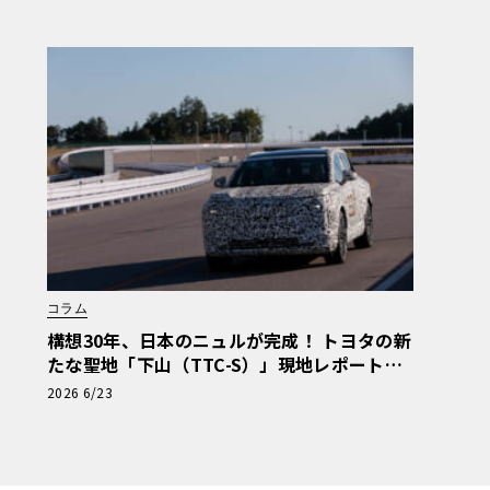
セテ 番外編】
コラム
構想30年、日本のニュルが完成！ トヨタの新
たな聖地「下山（TTC-S）」現地レポート＆
新型レクサスTZ
2026 6/23