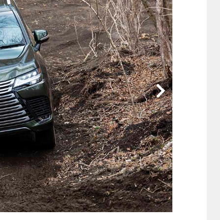
他
ス
トヨタ
日産
スバル
マツダ
ダイハツ
スズキ
他