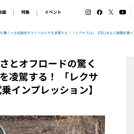
動画
特集
イベント
ィ
BMW
アルピナ
オリジナル動画
2026 サマータイヤ＆ホイール バイヤーズガイド
ル・ボラン カーズ・ミート2026横浜
の驚くべき走破性がライバルたちを凌駕する！ 「レクサスLX」【河口まなぶ動画試乗イ
2025-2026 冬 スタッドレス＆ウインタータイヤ バイヤ
SNOW EXPERIENCE in TOGAKUSHI SKI FIE
デス・ベンツ
ポルシェ
フォルクスワーゲン
ホイールカタログ2025-2026冬
EV:LIFE FUTAKO TAMAGAWA 2026
ーヌ
シトロエン
DSオートモビル
ホイールカタログ
EV:LIFE KOBE 2025
さとオフロードの驚く
ー
ルノー
アバルト
タイヤ特集
ル・ボラン カーズ・ミート2025横浜
ァ・ロメオ
フェラーリ
フィアット
を凌駕する！ 「レクサ
ルギーニ
マセラティ
アストン・マーティン
試乗インプレッション】
レー
ケータハム
ジャガー
ローバー
ロータス
マクラーレン
モーガン
ロールス・ロイス
キャデラック
シボレー
テスラ
ヒョンデ