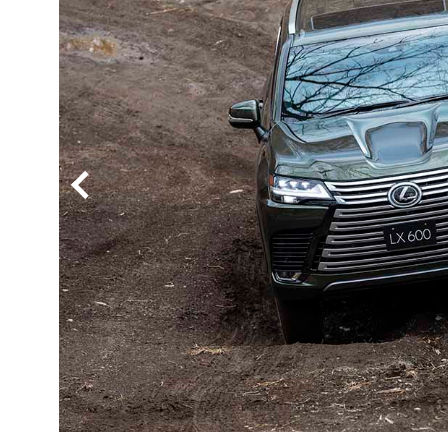
BYD
その
国産車
レクサ
ホンダ
三菱
光岡
その