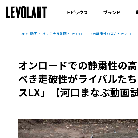
トピックス
ブランド
輸入車
アウデ
ニュース
TOP
動画
オリジナル動画
オンロードでの静粛性の高さとオフロード
スクープ
メルセ
試乗
アルピ
コラム
オンロードでの静粛性の高
プジョ
アルフ
べき走破性がライバルたち
ランボ
スLX」【河口まなぶ動画
ベント
ランド
MINI
ボルボ
ジープ