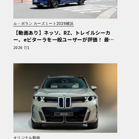
ル・ボラン カーズミート2026横浜
【動画あり】ネッソ、RZ、トレイルシーカ
ー、eビターラを一般ユーザーが評価！ 最新
電動車体験試乗レポート【ル・ボラン カーズ
2026 7/1
ミート2026横浜】
オリジナル動画