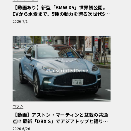
【動画あり】新型「BMW X5」世界初公開。
EVから水素まで、5種の動力を誇る次世代SA
Vの実車を最速チェック
2026 7/1
コラム
【動画】アストン・マーティンと盆栽の共通
点!? 最新「DBX S」でアジアトップと語り合
う東京ドライブ【渡辺慎太郎のツベコベイワ
2026 6/26