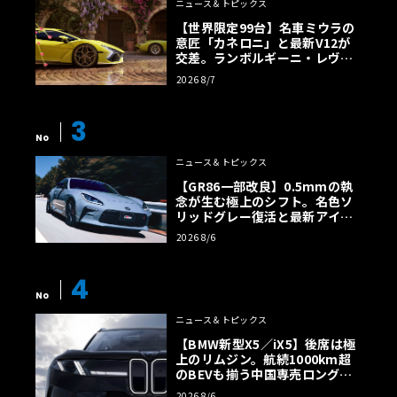
ニュース＆トピックス
【世界限定99台】名車ミウラの
意匠「カネロニ」と最新V12が
交差。ランボルギーニ・レヴエ
ルトに60周年記念車が登場
2026 8/7
3
No
ニュース＆トピックス
【GR86一部改良】0.5mmの執
念が生む極上のシフト。名色ソ
リッドグレー復活と最新アイサ
イトでFRの極みへ
2026 8/6
4
No
ニュース＆トピックス
【BMW新型X5／iX5】後席は極
上のリムジン。航続1000km超
のBEVも揃う中国専売ロング仕
様の全貌
2026 8/6