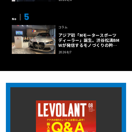
5
No
コラム
アジア初「Mモータースポーツ
ディーラー」誕生。渋谷松濤BM
Wが発信するモノづくりの矜持
【木下隆之コラム】
2026 8/7