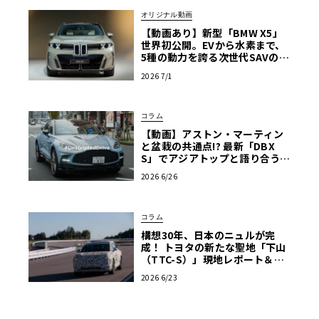
オリジナル動画
【動画あり】新型「BMW X5」
世界初公開。EVから水素まで、
5種の動力を誇る次世代SAVの実
車を最速チェック
2026 7/1
コラム
【動画】アストン・マーティン
と盆栽の共通点!? 最新「DBX
S」でアジアトップと語り合う東
京ドライブ【渡辺慎太郎のツベ
2026 6/26
コベイワセテ 番外編】
コラム
構想30年、日本のニュルが完
成！ トヨタの新たな聖地「下山
（TTC-S）」現地レポート＆新
型レクサスTZ
2026 6/23