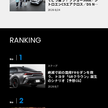
トロエンC5エアクロス／DS Nº4
読者一気乗りレポート
2026 6/24
RANKING
1
No
スクープ
絶滅寸前の国産FRセダンを救
う、トヨタ「GRクラウン」誕生
のシナリオ【予想CG】
2026 8/7
2
No