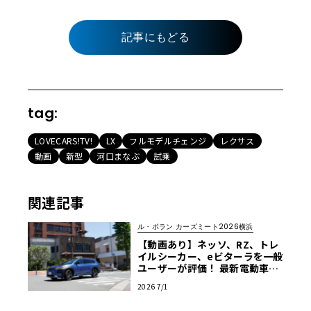
記事にもどる
tag:
LOVECARS!TV!
LX
フルモデルチェンジ
レクサス
動画
新型
河口まなぶ
試乗
関連記事
ル・ボラン カーズミート2026横浜
【動画あり】ネッソ、RZ、トレ
イルシーカー、eビターラを一般
ユーザーが評価！ 最新電動車体
験試乗レポート【ル・ボラン カ
2026 7/1
ーズミート2026横浜】