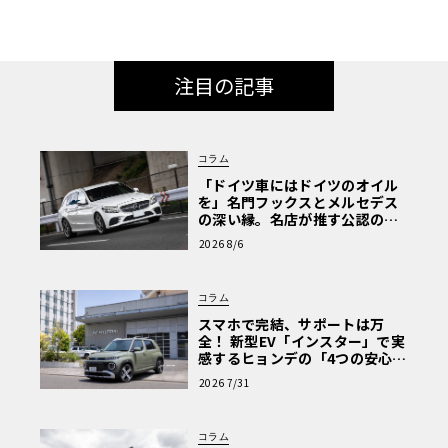
注目の記事
コラム
「ドイツ車にはドイツのオイル
を」名門フックスとメルセデス
の深い縁。名店が推す公認の安
心と、Cクラスで味わうシルキー
2026 8/6
な走り〈PR〉
コラム
スマホで完結、サポートは万
全！ 新型EV「インスター」で実
感するヒョンデの「4つの安心」
【第1回・ヒョンデ6つの疑問：
2026 7/31
Why? Hyundai?】〈PR〉
コラム