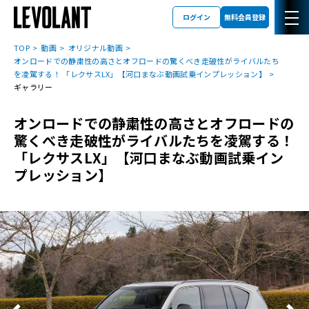
ログイン
無料会員登録
TOP
動画
オリジナル動画
オンロードでの静粛性の高さとオフロードの驚くべき走破性がライバルたち
を凌駕する！ 「レクサスLX」【河口まなぶ動画試乗インプレッション】
ギャラリー
オンロードでの静粛性の高さとオフロードの
驚くべき走破性がライバルたちを凌駕する！
「レクサスLX」【河口まなぶ動画試乗イン
プレッション】