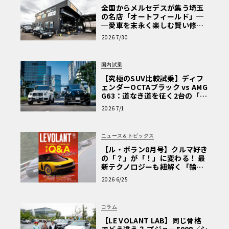
全国からメルセデスが集う埼玉
の名店「オートフィールド」─
─愛車を末永く楽しむ賢い修理
術と、プロがフックス製オイル
2026 7/30
を選ぶ理由〈PR〉
国内試乗
【究極のSUV比較試乗】ディフ
ェンダーOCTAブラック vs AMG
G63：道なき道を征く2台の「対
極的アプローチ」
2026 7/1
ニュース＆トピックス
【ル・ボラン8月号】クルマ好き
の「？」が「！」に変わる！ 最
新テクノロジーも紐解く「輸入
車Q&A」
2026 6/25
コラム
【LE VOLANT LAB】同じ骨格
でどう違う？ プジョー5008／シ