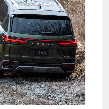
他
ス
トヨタ
日産
スバル
マツダ
ダイハツ
スズキ
他