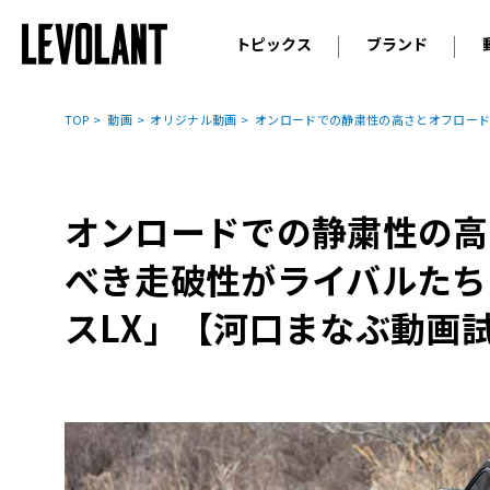
トピックス
ブランド
輸入車
アウデ
ニュース
TOP
動画
オリジナル動画
オンロードでの静粛性の高さとオフロード
スクープ
メルセ
試乗
アルピ
コラム
オンロードでの静粛性の高
プジョ
アルフ
べき走破性がライバルたち
ランボ
スLX」【河口まなぶ動画
ベント
ランド
MINI
ボルボ
ジープ