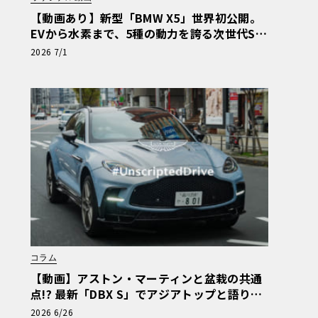
【動画あり】新型「BMW X5」世界初公開。
EVから水素まで、5種の動力を誇る次世代SA
Vの実車を最速チェック
2026 7/1
コラム
【動画】アストン・マーティンと盆栽の共通
点!? 最新「DBX S」でアジアトップと語り合
う東京ドライブ【渡辺慎太郎のツベコベイワ
2026 6/26