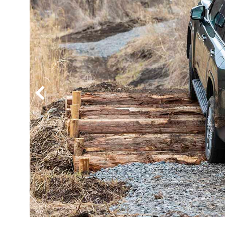
BYD
その
国産車
レクサ
ホンダ
三菱
光岡
その