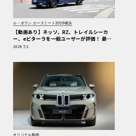
ル・ボラン カーズミート2026横浜
【動画あり】ネッソ、RZ、トレイルシーカ
ー、eビターラを一般ユーザーが評価！ 最新
電動車体験試乗レポート【ル・ボラン カーズ
2026 7/1
ミート2026横浜】
オリジナル動画