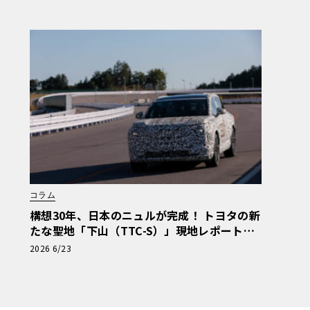
セテ 番外編】
コラム
構想30年、日本のニュルが完成！ トヨタの新
たな聖地「下山（TTC-S）」現地レポート＆
新型レクサスTZ
2026 6/23