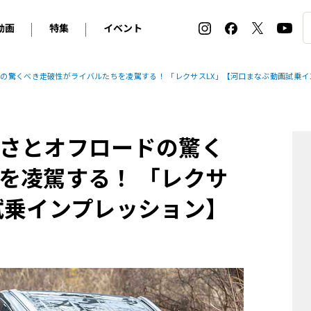
動画
特集
イベント
ィ
BMW
アルピナ
オリジナル動画
2026 サマータイヤ＆ホイール バイヤーズガイド
ル・ボラン カーズ・ミート2026横浜
の驚くべき走破性がライバルたちを凌駕する！ 「レクサスLX」【河口まなぶ動画試乗イ
2025-2026 冬 スタッドレス＆ウインタータイヤ バイヤ
SNOW EXPERIENCE in TOGAKUSHI SKI FIE
デス・ベンツ
ポルシェ
フォルクスワーゲン
ホイールカタログ2025-2026冬
EV:LIFE FUTAKO TAMAGAWA 2026
ーヌ
シトロエン
DSオートモビル
ホイールカタログ
EV:LIFE KOBE 2025
さとオフロードの驚く
ー
ルノー
アバルト
タイヤ特集
ル・ボラン カーズ・ミート2025横浜
ァ・ロメオ
フェラーリ
フィアット
を凌駕する！ 「レクサ
ルギーニ
マセラティ
アストン・マーティン
試乗インプレッション】
レー
ケータハム
ジャガー
ローバー
ロータス
マクラーレン
モーガン
ロールス・ロイス
キャデラック
シボレー
テスラ
ヒョンデ