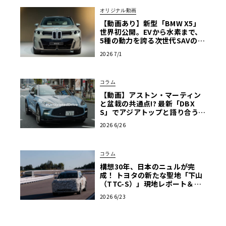
オリジナル動画
【動画あり】新型「BMW X5」
世界初公開。EVから水素まで、
5種の動力を誇る次世代SAVの実
車を最速チェック
2026 7/1
コラム
【動画】アストン・マーティン
と盆栽の共通点!? 最新「DBX
S」でアジアトップと語り合う東
京ドライブ【渡辺慎太郎のツベ
2026 6/26
コベイワセテ 番外編】
コラム
構想30年、日本のニュルが完
成！ トヨタの新たな聖地「下山
（TTC-S）」現地レポート＆新
型レクサスTZ
2026 6/23