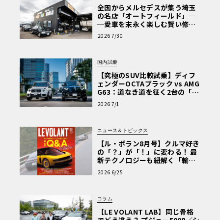
全国からメルセデスが集う埼玉
の名店「オートフィールド」─
─愛車を末永く楽しむ賢い修理
術と、プロがフックス製オイル
2026 7/30
を選ぶ理由〈PR〉
国内試乗
【究極のSUV比較試乗】ディフ
ェンダーOCTAブラック vs AMG
G63：道なき道を征く2台の「対
極的アプローチ」
2026 7/1
ニュース＆トピックス
【ル・ボラン8月号】クルマ好き
の「？」が「！」に変わる！ 最
新テクノロジーも紐解く「輸入
車Q&A」
2026 6/25
コラム
【LE VOLANT LAB】同じ骨格
でどう違う？ プジョー5008／シ