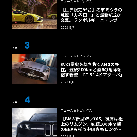
ニュース＆トピックス
【世界限定99台】名車ミウラの
意匠「カネロニ」と最新V12が
交差。ランボルギーニ・レヴエ
ルトに60周年記念車が登場
2026 8/7
3
No
ニュース＆トピックス
EVの常識を撃ち抜くAMGの野
性。航続800kmと直6の咆哮を
宿す新型「GT 53 4ドアクーペ」
2026 8/8
4
No
ニュース＆トピックス
【BMW新型X5／iX5】後席は極
上のリムジン。航続1000km超
のBEVも揃う中国専売ロング仕
様の全貌
2026 8/6