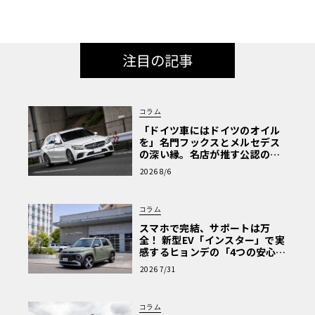
注目の記事
コラム
「ドイツ車にはドイツのオイル
を」名門フックスとメルセデス
の深い縁。名店が推す公認の安
心と、Cクラスで味わうシルキー
2026 8/6
な走り〈PR〉
コラム
スマホで完結、サポートは万
全！ 新型EV「インスター」で実
感するヒョンデの「4つの安心」
【第1回・ヒョンデ6つの疑問：
2026 7/31
Why? Hyundai?】〈PR〉
コラム