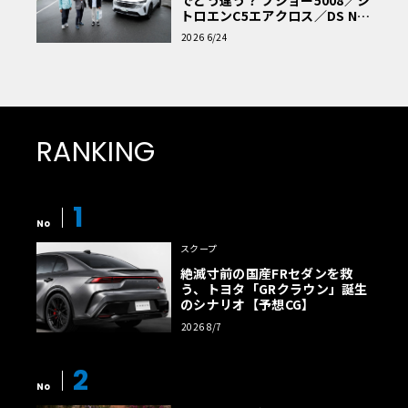
トロエンC5エアクロス／DS Nº4
読者一気乗りレポート
2026 6/24
RANKING
1
No
スクープ
絶滅寸前の国産FRセダンを救
う、トヨタ「GRクラウン」誕生
のシナリオ【予想CG】
2026 8/7
2
No