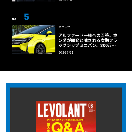
5
No
スクープ
アルファード一強への回答。ホ
ンダが開発と噂される次期フラ
ッグシップミニバン、800万円
超の勝算【予想CG】
2026 7/31