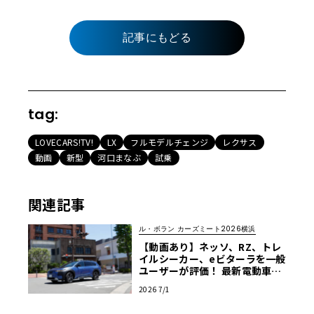
記事にもどる
tag:
LOVECARS!TV!
LX
フルモデルチェンジ
レクサス
動画
新型
河口まなぶ
試乗
関連記事
ル・ボラン カーズミート2026横浜
【動画あり】ネッソ、RZ、トレ
イルシーカー、eビターラを一般
ユーザーが評価！ 最新電動車体
験試乗レポート【ル・ボラン カ
2026 7/1
ーズミート2026横浜】