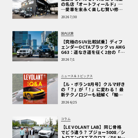
の名店「オートフィールド」─
─愛車を末永く楽しむ賢い修理
術と、プロがフックス製オイル
2026 7/30
を選ぶ理由〈PR〉
国内試乗
【究極のSUV比較試乗】ディフ
ェンダーOCTAブラック vs AMG
G63：道なき道を征く2台の「対
極的アプローチ」
2026 7/1
ニュース＆トピックス
【ル・ボラン8月号】クルマ好き
の「？」が「！」に変わる！ 最
新テクノロジーも紐解く「輸入
車Q&A」
2026 6/25
コラム
【LE VOLANT LAB】同じ骨格
でどう違う？ プジョー5008／シ
トロエンC5エアクロス／DS Nº4