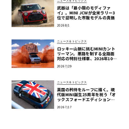
ニュース＆トピックス
武器は「最小限のモディファ
イ」。MINI JCWが全米ラリー3
位で証明した市販モデルの真価
2026 8/1
ニュース＆トピックス
ロッキー山脈に挑むMINIカント
リーマン。悪路を制する全路面
対応の特別仕様車、2026年10月
の初公開へ向け最終段階
2026 7/29
ニュース＆トピックス
英国の矜持をルーフに描く。現
代版MINI誕生25周年を祝う「オ
ックスフォードエディション」
の洗練
2026 7/17