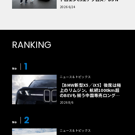
読者一気乗りレポート
2026 6/24
RANKING
1
No
ニュース＆トピックス
【BMW新型X5／iX5】後席は極
上のリムジン。航続1000km超
のBEVも揃う中国専売ロング仕
様の全貌
2026 8/6
2
No
ニュース＆トピックス