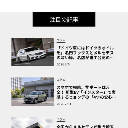
注目の記事
コラム
「ドイツ車にはドイツのオイル
を」名門フックスとメルセデス
の深い縁。名店が推す公認の安
心と、Cクラスで味わうシルキー
2026 8/6
な走り〈PR〉
コラム
スマホで完結、サポートは万
全！ 新型EV「インスター」で実
感するヒョンデの「4つの安心」
【第1回・ヒョンデ6つの疑問：
2026 7/31
Why? Hyundai?】〈PR〉
コラム
全国からメルセデスが集う埼玉