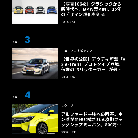
【写真106枚】クラシックから
新時代へ。BMW製MINI、25年
のデザイン進化を辿る
2026 8/3
3
No
ニュース＆トピックス
【世界初公開】アウディ新型「A
2 e-tron」プロトタイプ登場。
伝説の“3リッターカー”が最高
効率エントリーBEVとして復活
2026 8/4
【画像38枚】
4
No
スクープ
アルファード一強への回答。ホ
ンダが開発と噂される次期フラ
ッグシップミニバン、800万円
超の勝算【予想CG】
2026 7/31