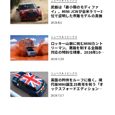
ニュース＆トピックス
武器は「最小限のモディファ
イ」。MINI JCWが全米ラリー3
位で証明した市販モデルの真価
2026 8/1
ニュース＆トピックス
ロッキー山脈に挑むMINIカント
リーマン。悪路を制する全路面
対応の特別仕様車、2026年10月
の初公開へ向け最終段階
2026 7/29
ニュース＆トピックス
英国の矜持をルーフに描く。現
代版MINI誕生25周年を祝う「オ
ックスフォードエディション」
の洗練
2026 7/17