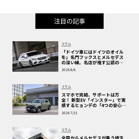
注目の記事
コラム
「ドイツ車にはドイツのオイル
を」名門フックスとメルセデス
の深い縁。名店が推す公認の安
心と、Cクラスで味わうシルキー
2026 8/6
な走り〈PR〉
コラム
スマホで完結、サポートは万
全！ 新型EV「インスター」で実
感するヒョンデの「4つの安心」
【第1回・ヒョンデ6つの疑問：
2026 7/31
Why? Hyundai?】〈PR〉
コラム
全国からメルセデスが集う埼玉