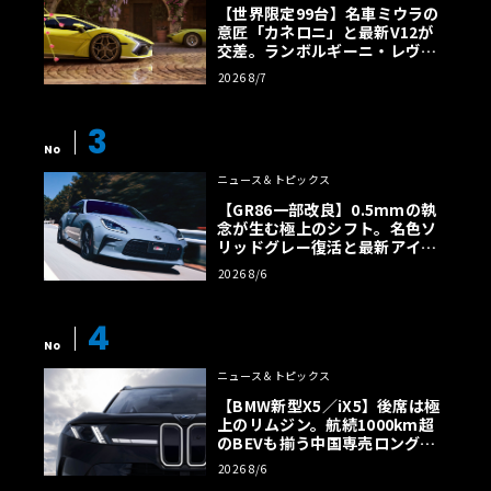
【世界限定99台】名車ミウラの
意匠「カネロニ」と最新V12が
交差。ランボルギーニ・レヴエ
ルトに60周年記念車が登場
2026 8/7
3
No
ニュース＆トピックス
【GR86一部改良】0.5mmの執
念が生む極上のシフト。名色ソ
リッドグレー復活と最新アイサ
イトでFRの極みへ
2026 8/6
4
No
ニュース＆トピックス
【BMW新型X5／iX5】後席は極
上のリムジン。航続1000km超
のBEVも揃う中国専売ロング仕
様の全貌
2026 8/6