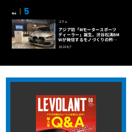
5
No
コラム
アジア初「Mモータースポーツ
ディーラー」誕生。渋谷松濤BM
Wが発信するモノづくりの矜持
【木下隆之コラム】
2026 8/7