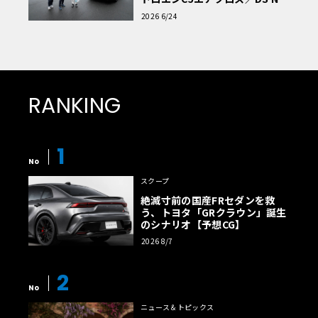
読者一気乗りレポート
2026 6/24
RANKING
1
No
スクープ
絶滅寸前の国産FRセダンを救
う、トヨタ「GRクラウン」誕生
のシナリオ【予想CG】
2026 8/7
2
No
ニュース＆トピックス