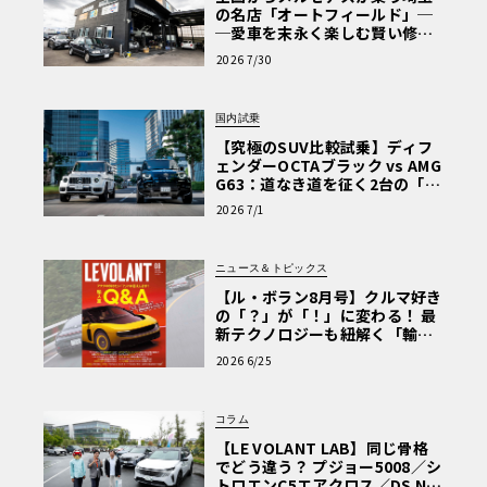
の名店「オートフィールド」─
─愛車を末永く楽しむ賢い修理
術と、プロがフックス製オイル
2026 7/30
を選ぶ理由〈PR〉
国内試乗
【究極のSUV比較試乗】ディフ
ェンダーOCTAブラック vs AMG
G63：道なき道を征く2台の「対
極的アプローチ」
2026 7/1
ニュース＆トピックス
【ル・ボラン8月号】クルマ好き
の「？」が「！」に変わる！ 最
新テクノロジーも紐解く「輸入
車Q&A」
2026 6/25
コラム
【LE VOLANT LAB】同じ骨格
でどう違う？ プジョー5008／シ
トロエンC5エアクロス／DS Nº4