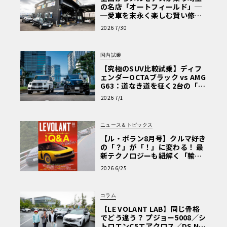
の名店「オートフィールド」─
─愛車を末永く楽しむ賢い修理
術と、プロがフックス製オイル
2026 7/30
を選ぶ理由〈PR〉
国内試乗
【究極のSUV比較試乗】ディフ
ェンダーOCTAブラック vs AMG
G63：道なき道を征く2台の「対
極的アプローチ」
2026 7/1
ニュース＆トピックス
【ル・ボラン8月号】クルマ好き
の「？」が「！」に変わる！ 最
新テクノロジーも紐解く「輸入
車Q&A」
2026 6/25
コラム
【LE VOLANT LAB】同じ骨格
でどう違う？ プジョー5008／シ
トロエンC5エアクロス／DS Nº4