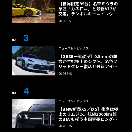
【世界限定99台】名車ミウラの
意匠「カネロニ」と最新V12が
交差。ランボルギーニ・レヴエ
ルトに60周年記念車が登場
2026 8/7
3
No
ニュース＆トピックス
【GR86一部改良】0.5mmの執
念が生む極上のシフト。名色ソ
リッドグレー復活と最新アイサ
イトでFRの極みへ
2026 8/6
4
No
ニュース＆トピックス
【BMW新型X5／iX5】後席は極
上のリムジン。航続1000km超
のBEVも揃う中国専売ロング仕
様の全貌
2026 8/6