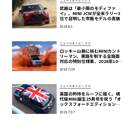
ニュース＆トピックス
武器は「最小限のモディファ
イ」。MINI JCWが全米ラリー3
位で証明した市販モデルの真価
2026 8/1
ニュース＆トピックス
ロッキー山脈に挑むMINIカント
リーマン。悪路を制する全路面
対応の特別仕様車、2026年10月
の初公開へ向け最終段階
2026 7/29
ニュース＆トピックス
英国の矜持をルーフに描く。現
代版MINI誕生25周年を祝う「オ
ックスフォードエディション」
の洗練
2026 7/17