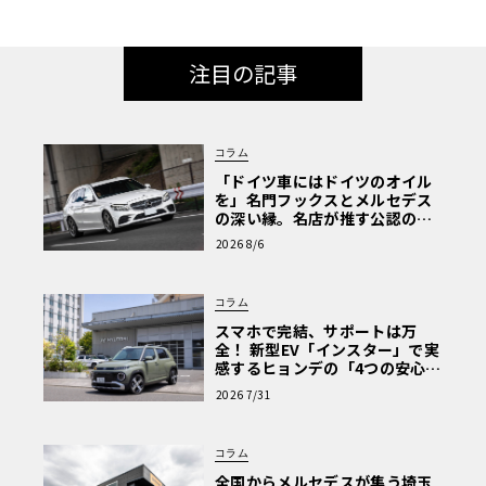
注目の記事
コラム
「ドイツ車にはドイツのオイル
を」名門フックスとメルセデス
の深い縁。名店が推す公認の安
心と、Cクラスで味わうシルキー
2026 8/6
な走り〈PR〉
コラム
スマホで完結、サポートは万
全！ 新型EV「インスター」で実
感するヒョンデの「4つの安心」
【第1回・ヒョンデ6つの疑問：
2026 7/31
Why? Hyundai?】〈PR〉
コラム
全国からメルセデスが集う埼玉