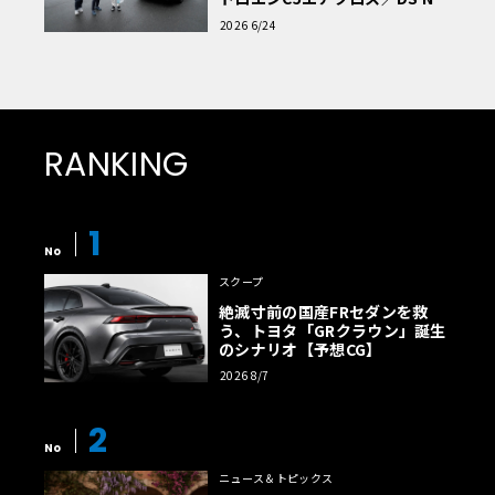
読者一気乗りレポート
2026 6/24
RANKING
1
No
スクープ
絶滅寸前の国産FRセダンを救
う、トヨタ「GRクラウン」誕生
のシナリオ【予想CG】
2026 8/7
2
No
ニュース＆トピックス