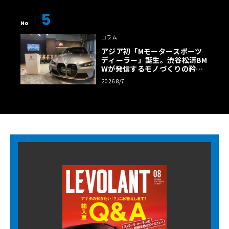
5
No
コラム
アジア初「Mモータースポーツ
ディーラー」誕生。渋谷松濤BM
Wが発信するモノづくりの矜持
【木下隆之コラム】
2026 8/7