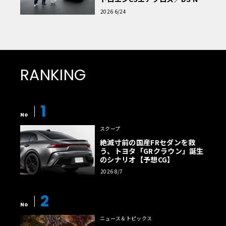
読者一気乗りレポート
2026 6/24
RANKING
1
No
スクープ
絶滅寸前の国産FRセダンを救
う、トヨタ「GRクラウン」誕生
のシナリオ【予想CG】
2026 8/7
2
No
ニュース＆トピックス