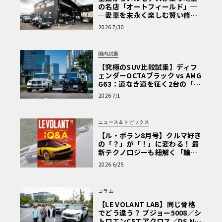
の名店「オートフィールド」─
─愛車を末永く楽しむ賢い修理
術と、プロがフックス製オイル
2026 7/30
を選ぶ理由〈PR〉
国内試乗
【究極のSUV比較試乗】ディフ
ェンダーOCTAブラック vs AMG
G63：道なき道を征く2台の「対
極的アプローチ」
2026 7/1
ニュース＆トピックス
【ル・ボラン8月号】クルマ好き
の「？」が「！」に変わる！ 最
新テクノロジーも紐解く「輸入
車Q&A」
2026 6/25
コラム
【LE VOLANT LAB】同じ骨格
でどう違う？ プジョー5008／シ
トロエンC5エアクロス／DS Nº4