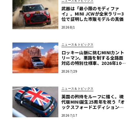
ニュース＆トピックス
武器は「最小限のモディファ
イ」。MINI JCWが全米ラリー3
位で証明した市販モデルの真価
2026 8/1
ニュース＆トピックス
ロッキー山脈に挑むMINIカント
リーマン。悪路を制する全路面
対応の特別仕様車、2026年10月
の初公開へ向け最終段階
2026 7/29
ニュース＆トピックス
英国の矜持をルーフに描く。現
代版MINI誕生25周年を祝う「オ
ックスフォードエディション」
の洗練
2026 7/17