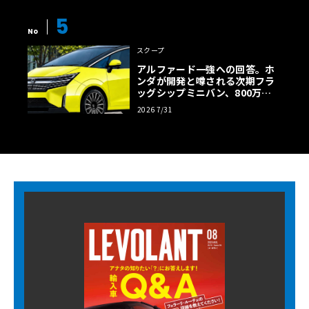
5
No
スクープ
アルファード一強への回答。ホ
ンダが開発と噂される次期フラ
ッグシップミニバン、800万円
超の勝算【予想CG】
2026 7/31