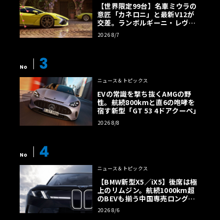
【世界限定99台】名車ミウラの
意匠「カネロニ」と最新V12が
交差。ランボルギーニ・レヴエ
ルトに60周年記念車が登場
2026 8/7
3
No
ニュース＆トピックス
EVの常識を撃ち抜くAMGの野
性。航続800kmと直6の咆哮を
宿す新型「GT 53 4ドアクーペ」
2026 8/8
4
No
ニュース＆トピックス
【BMW新型X5／iX5】後席は極
上のリムジン。航続1000km超
のBEVも揃う中国専売ロング仕
様の全貌
2026 8/6