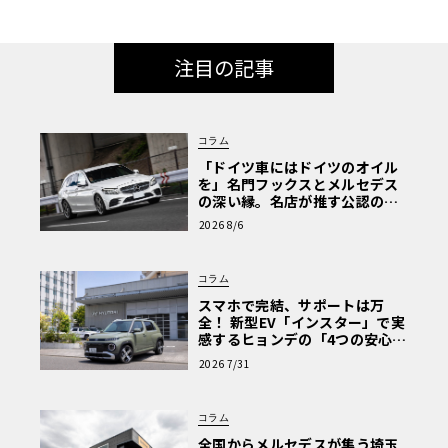
注目の記事
コラム
「ドイツ車にはドイツのオイル
を」名門フックスとメルセデス
の深い縁。名店が推す公認の安
心と、Cクラスで味わうシルキー
2026 8/6
な走り〈PR〉
コラム
スマホで完結、サポートは万
全！ 新型EV「インスター」で実
感するヒョンデの「4つの安心」
【第1回・ヒョンデ6つの疑問：
2026 7/31
Why? Hyundai?】〈PR〉
コラム
全国からメルセデスが集う埼玉