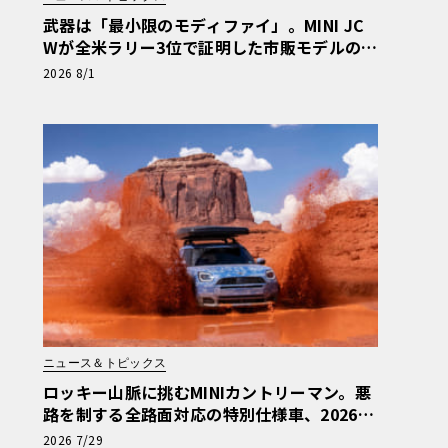
武器は「最小限のモディファイ」。MINI JC
Wが全米ラリー3位で証明した市販モデルの真
価
2026 8/1
ニュース＆トピックス
ロッキー山脈に挑むMINIカントリーマン。悪
路を制する全路面対応の特別仕様車、2026年
10月の初公開へ向け最終段階
2026 7/29