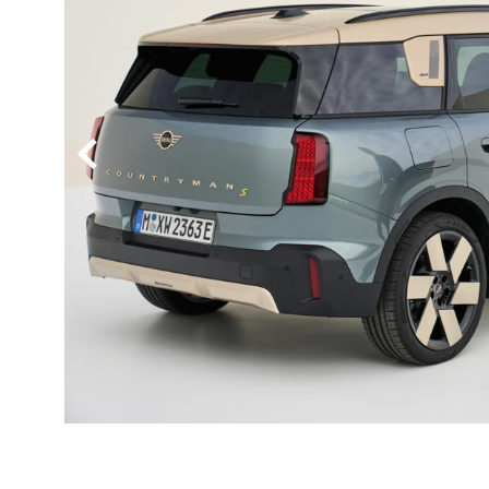
BYD
その
国産車
レクサ
ホンダ
三菱
光岡
その