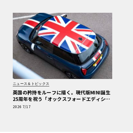
ニュース＆トピックス
英国の矜持をルーフに描く。現代版MINI誕生
25周年を祝う「オックスフォードエディショ
ン」の洗練
2026 7/17