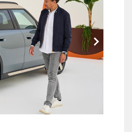
他
ス
トヨタ
日産
スバル
マツダ
ダイハツ
スズキ
他