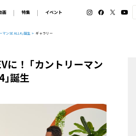
動画
特集
イベント
ィ
BMW
アルピナ
オリジナル動画
2026 サマータイヤ＆ホイール バイヤーズガイド
ル・ボラン カーズ・ミート2026横浜
マンSE ALL4｣誕生
ギャラリー
2025-2026 冬 スタッドレス＆ウインタータイヤ バイヤ
SNOW EXPERIENCE in TOGAKUSHI SKI FIE
デス・ベンツ
ポルシェ
フォルクスワーゲン
ホイールカタログ2025-2026冬
EV:LIFE FUTAKO TAMAGAWA 2026
ーヌ
シトロエン
DSオートモビル
ホイールカタログ
EV:LIFE KOBE 2025
がEVに！ ｢カントリーマン
ー
ルノー
アバルト
タイヤ特集
ル・ボラン カーズ・ミート2025横浜
ァ・ロメオ
フェラーリ
フィアット
4｣誕生
ルギーニ
マセラティ
アストン・マーティン
レー
ケータハム
ジャガー
ローバー
ロータス
マクラーレン
モーガン
ロールス・ロイス
キャデラック
シボレー
テスラ
ヒョンデ