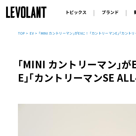
トピックス
ブランド
輸入車
アウデ
ニュース
TOP
EV
｢MINI カントリーマン｣がEVに！ ｢カントリーマンE｣｢カントリー
スクープ
メルセ
試乗
アルピ
コラム
｢MINI カントリーマン｣
プジョ
アルフ
E｣｢カントリーマンSE ALL
ランボ
ベント
ランド
MINI
ボルボ
ジープ