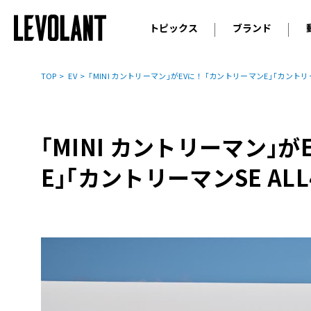
トピックス
ブランド
輸入車
アウデ
ニュース
TOP
EV
｢MINI カントリーマン｣がEVに！ ｢カントリーマンE｣｢カントリー
スクープ
メルセ
試乗
アルピ
コラム
｢MINI カントリーマン｣
プジョ
アルフ
E｣｢カントリーマンSE ALL
ランボ
ベント
ランド
MINI
ボルボ
ジープ