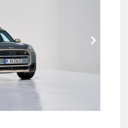
他
ス
トヨタ
日産
スバル
マツダ
ダイハツ
スズキ
他