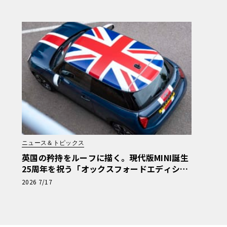
ニュース＆トピックス
英国の矜持をルーフに描く。現代版MINI誕生
25周年を祝う「オックスフォードエディショ
ン」の洗練
2026 7/17