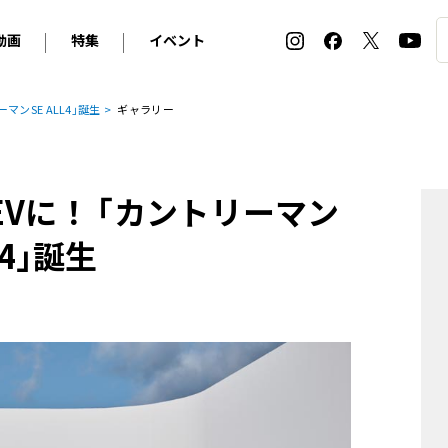
動画
特集
イベント
ィ
BMW
アルピナ
オリジナル動画
2026 サマータイヤ＆ホイール バイヤーズガイド
ル・ボラン カーズ・ミート2026横浜
マンSE ALL4｣誕生
ギャラリー
2025-2026 冬 スタッドレス＆ウインタータイヤ バイヤ
SNOW EXPERIENCE in TOGAKUSHI SKI FIE
デス・ベンツ
ポルシェ
フォルクスワーゲン
ホイールカタログ2025-2026冬
EV:LIFE FUTAKO TAMAGAWA 2026
ーヌ
シトロエン
DSオートモビル
ホイールカタログ
EV:LIFE KOBE 2025
がEVに！ ｢カントリーマン
ー
ルノー
アバルト
タイヤ特集
ル・ボラン カーズ・ミート2025横浜
ァ・ロメオ
フェラーリ
フィアット
4｣誕生
ルギーニ
マセラティ
アストン・マーティン
レー
ケータハム
ジャガー
ローバー
ロータス
マクラーレン
モーガン
ロールス・ロイス
キャデラック
シボレー
テスラ
ヒョンデ