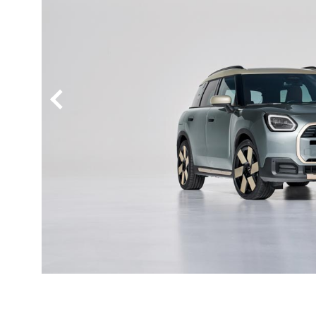
BYD
その
国産車
レクサ
ホンダ
三菱
光岡
その