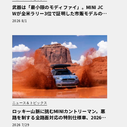
武器は「最小限のモディファイ」。MINI JC
Wが全米ラリー3位で証明した市販モデルの真
価
2026 8/1
ニュース＆トピックス
ロッキー山脈に挑むMINIカントリーマン。悪
路を制する全路面対応の特別仕様車、2026年
10月の初公開へ向け最終段階
2026 7/29