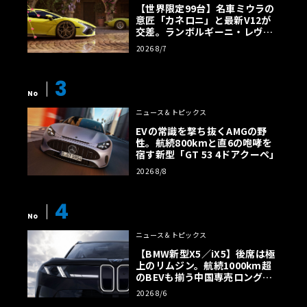
【世界限定99台】名車ミウラの
意匠「カネロニ」と最新V12が
交差。ランボルギーニ・レヴエ
ルトに60周年記念車が登場
2026 8/7
3
No
ニュース＆トピックス
EVの常識を撃ち抜くAMGの野
性。航続800kmと直6の咆哮を
宿す新型「GT 53 4ドアクーペ」
2026 8/8
4
No
ニュース＆トピックス
【BMW新型X5／iX5】後席は極
上のリムジン。航続1000km超
のBEVも揃う中国専売ロング仕
様の全貌
2026 8/6