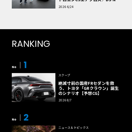
読者一気乗りレポート
2026 6/24
RANKING
1
No
スクープ
絶滅寸前の国産FRセダンを救
う、トヨタ「GRクラウン」誕生
のシナリオ【予想CG】
2026 8/7
2
No
ニュース＆トピックス