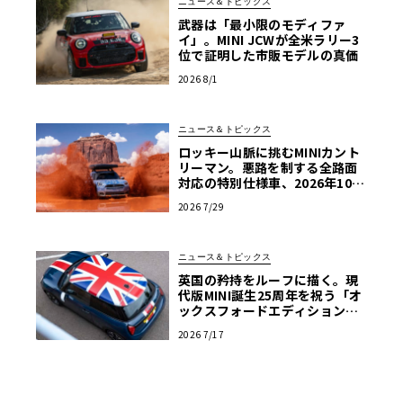
ニュース＆トピックス
武器は「最小限のモディファ
イ」。MINI JCWが全米ラリー3
位で証明した市販モデルの真価
2026 8/1
ニュース＆トピックス
ロッキー山脈に挑むMINIカント
リーマン。悪路を制する全路面
対応の特別仕様車、2026年10月
の初公開へ向け最終段階
2026 7/29
ニュース＆トピックス
英国の矜持をルーフに描く。現
代版MINI誕生25周年を祝う「オ
ックスフォードエディション」
の洗練
2026 7/17