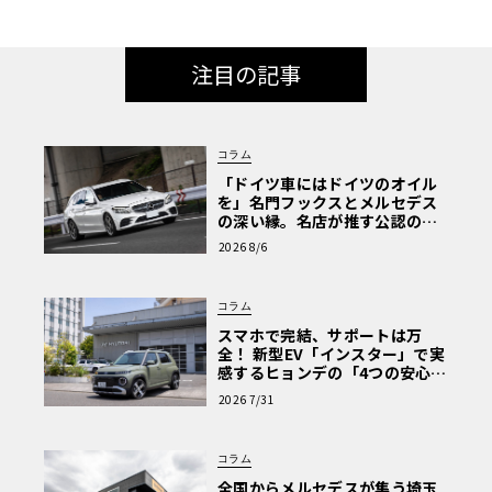
注目の記事
コラム
「ドイツ車にはドイツのオイル
を」名門フックスとメルセデス
の深い縁。名店が推す公認の安
心と、Cクラスで味わうシルキー
2026 8/6
な走り〈PR〉
コラム
スマホで完結、サポートは万
全！ 新型EV「インスター」で実
感するヒョンデの「4つの安心」
【第1回・ヒョンデ6つの疑問：
2026 7/31
Why? Hyundai?】〈PR〉
コラム
全国からメルセデスが集う埼玉