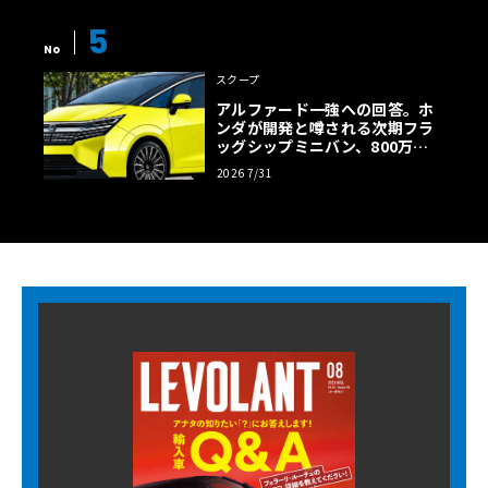
5
No
スクープ
アルファード一強への回答。ホ
ンダが開発と噂される次期フラ
ッグシップミニバン、800万円
超の勝算【予想CG】
2026 7/31