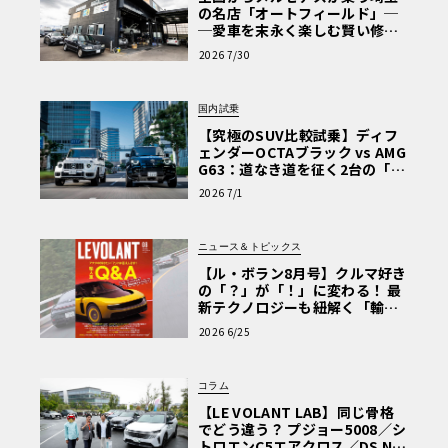
の名店「オートフィールド」─
─愛車を末永く楽しむ賢い修理
術と、プロがフックス製オイル
2026 7/30
を選ぶ理由〈PR〉
国内試乗
【究極のSUV比較試乗】ディフ
ェンダーOCTAブラック vs AMG
G63：道なき道を征く2台の「対
極的アプローチ」
2026 7/1
ニュース＆トピックス
【ル・ボラン8月号】クルマ好き
の「？」が「！」に変わる！ 最
新テクノロジーも紐解く「輸入
車Q&A」
2026 6/25
コラム
【LE VOLANT LAB】同じ骨格
でどう違う？ プジョー5008／シ
トロエンC5エアクロス／DS Nº4