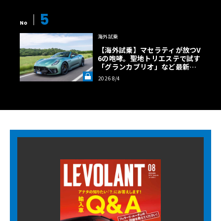
5
No
海外試乗
【海外試乗】マセラティが放つV
6の咆哮。聖地トリエステで試す
「グランカブリオ」など最新ト
ロフェオ3台の官能評価《LE VO
2026 8/4
LANT LAB》