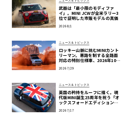
ニュース＆トピックス
武器は「最小限のモディファ
イ」。MINI JCWが全米ラリー3
位で証明した市販モデルの真価
2026 8/1
ニュース＆トピックス
ロッキー山脈に挑むMINIカント
リーマン。悪路を制する全路面
対応の特別仕様車、2026年10月
の初公開へ向け最終段階
2026 7/29
ニュース＆トピックス
英国の矜持をルーフに描く。現
代版MINI誕生25周年を祝う「オ
ックスフォードエディション」
の洗練
2026 7/17