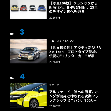
【写真106枚】クラシックから
新時代へ。BMW製MINI、25年
のデザイン進化を辿る
2026 8/3
3
No
ニュース＆トピックス
【世界初公開】アウディ新型「A
2 e-tron」プロトタイプ登場。
伝説の“3リッターカー”が最高
効率エントリーBEVとして復活
2026 8/4
【画像38枚】
4
No
スクープ
アルファード一強への回答。ホ
ンダが開発と噂される次期フラ
ッグシップミニバン、800万円
超の勝算【予想CG】
2026 7/31