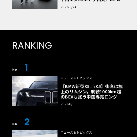
読者一気乗りレポート
2026 6/24
RANKING
1
No
ニュース＆トピックス
【BMW新型X5／iX5】後席は極
上のリムジン。航続1000km超
のBEVも揃う中国専売ロング仕
様の全貌
2026 8/6
2
No
ニュース＆トピックス