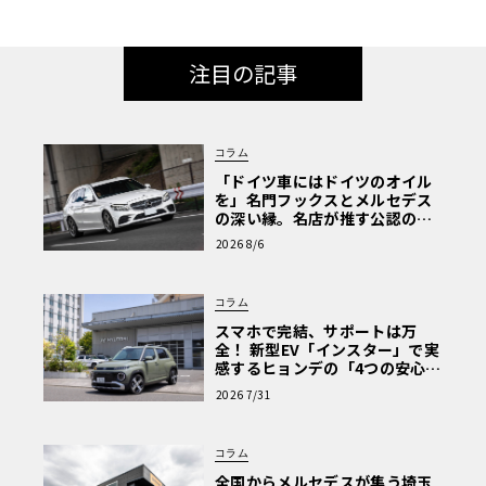
注目の記事
コラム
「ドイツ車にはドイツのオイル
を」名門フックスとメルセデス
の深い縁。名店が推す公認の安
心と、Cクラスで味わうシルキー
2026 8/6
な走り〈PR〉
コラム
スマホで完結、サポートは万
全！ 新型EV「インスター」で実
感するヒョンデの「4つの安心」
【第1回・ヒョンデ6つの疑問：
2026 7/31
Why? Hyundai?】〈PR〉
コラム
全国からメルセデスが集う埼玉