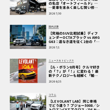
の名店「オートフィールド」─
─愛車を末永く楽しむ賢い修理
術と、プロがフックス製オイル
2026 7/30
を選ぶ理由〈PR〉
国内試乗
【究極のSUV比較試乗】ディフ
ェンダーOCTAブラック vs AMG
G63：道なき道を征く2台の「対
極的アプローチ」
2026 7/1
ニュース＆トピックス
【ル・ボラン8月号】クルマ好き
の「？」が「！」に変わる！ 最
新テクノロジーも紐解く「輸入
車Q&A」
2026 6/25
コラム
【LE VOLANT LAB】同じ骨格
でどう違う？ プジョー5008／シ
トロエンC5エアクロス／DS Nº4