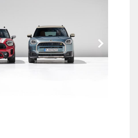
他
ス
トヨタ
日産
スバル
マツダ
ダイハツ
スズキ
他