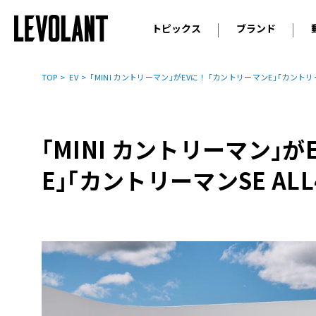
トピックス
ブランド
輸入車
アウデ
ニュース
TOP
EV
｢MINI カントリーマン｣がEVに！ ｢カントリーマンE｣｢カントリー
スクープ
メルセ
試乗
アルピ
コラム
｢MINI カントリーマン｣
プジョ
アルフ
E｣｢カントリーマンSE ALL
ランボ
ベント
ランド
MINI
ボルボ
ジープ