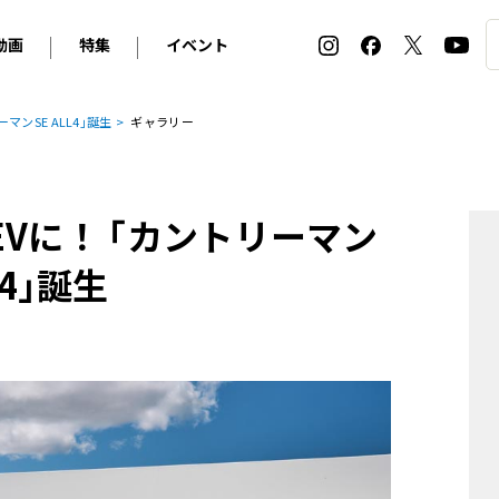
動画
特集
イベント
ィ
BMW
アルピナ
オリジナル動画
2026 サマータイヤ＆ホイール バイヤーズガイド
ル・ボラン カーズ・ミート2026横浜
マンSE ALL4｣誕生
ギャラリー
2025-2026 冬 スタッドレス＆ウインタータイヤ バイヤ
SNOW EXPERIENCE in TOGAKUSHI SKI FIE
デス・ベンツ
ポルシェ
フォルクスワーゲン
ホイールカタログ2025-2026冬
EV:LIFE FUTAKO TAMAGAWA 2026
ーヌ
シトロエン
DSオートモビル
ホイールカタログ
EV:LIFE KOBE 2025
がEVに！ ｢カントリーマン
ー
ルノー
アバルト
タイヤ特集
ル・ボラン カーズ・ミート2025横浜
ァ・ロメオ
フェラーリ
フィアット
4｣誕生
ルギーニ
マセラティ
アストン・マーティン
レー
ケータハム
ジャガー
ローバー
ロータス
マクラーレン
モーガン
ロールス・ロイス
キャデラック
シボレー
テスラ
ヒョンデ