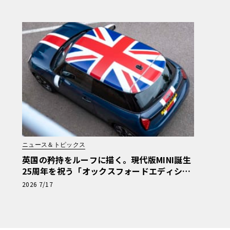
ニュース＆トピックス
英国の矜持をルーフに描く。現代版MINI誕生
25周年を祝う「オックスフォードエディショ
ン」の洗練
2026 7/17