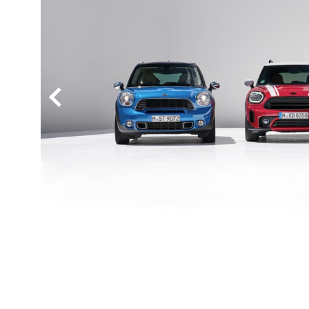
BYD
その
国産車
レクサ
ホンダ
三菱
光岡
その