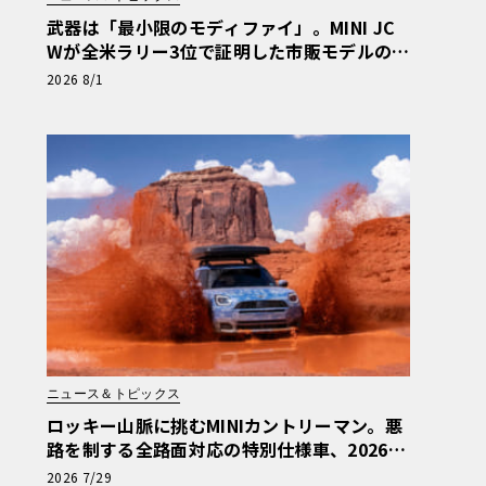
武器は「最小限のモディファイ」。MINI JC
Wが全米ラリー3位で証明した市販モデルの真
価
2026 8/1
ニュース＆トピックス
ロッキー山脈に挑むMINIカントリーマン。悪
路を制する全路面対応の特別仕様車、2026年
10月の初公開へ向け最終段階
2026 7/29