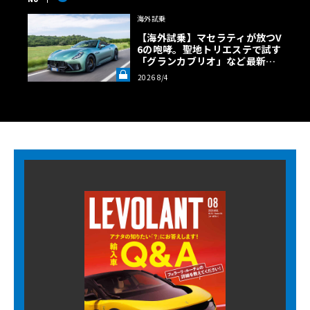
海外試乗
【海外試乗】マセラティが放つV
6の咆哮。聖地トリエステで試す
「グランカブリオ」など最新ト
ロフェオ3台の官能評価《LE VO
2026 8/4
LANT LAB》