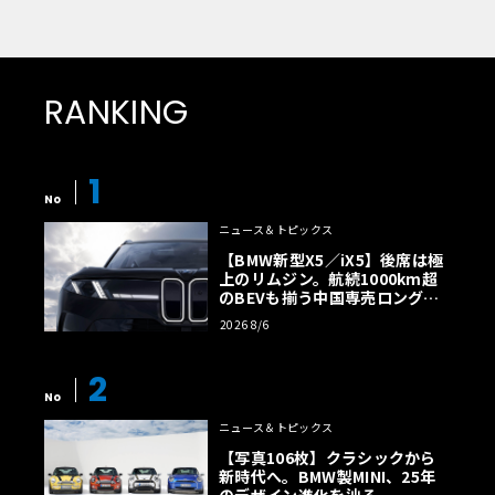
RANKING
1
No
ニュース＆トピックス
【BMW新型X5／iX5】後席は極
上のリムジン。航続1000km超
のBEVも揃う中国専売ロング仕
様の全貌
2026 8/6
2
No
ニュース＆トピックス
【写真106枚】クラシックから
新時代へ。BMW製MINI、25年
のデザイン進化を辿る