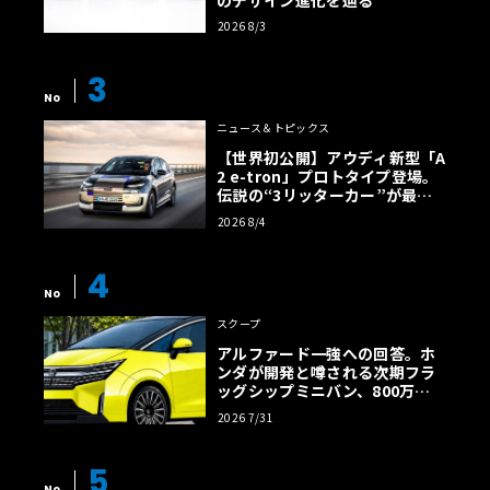
2026 8/3
3
No
ニュース＆トピックス
【世界初公開】アウディ新型「A
2 e-tron」プロトタイプ登場。
伝説の“3リッターカー”が最高
効率エントリーBEVとして復活
2026 8/4
【画像38枚】
4
No
スクープ
アルファード一強への回答。ホ
ンダが開発と噂される次期フラ
ッグシップミニバン、800万円
超の勝算【予想CG】
2026 7/31
5
No