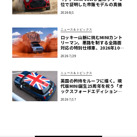
位で証明した市販モデルの真価
2026 8/1
ニュース＆トピックス
ロッキー山脈に挑むMINIカント
リーマン。悪路を制する全路面
対応の特別仕様車、2026年10月
の初公開へ向け最終段階
2026 7/29
ニュース＆トピックス
英国の矜持をルーフに描く。現
代版MINI誕生25周年を祝う「オ
ックスフォードエディション」
の洗練
2026 7/17