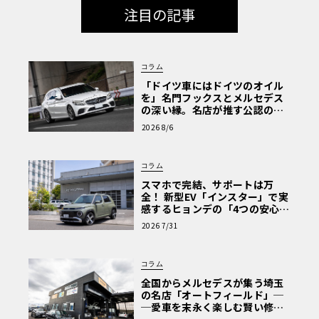
注目の記事
コラム
「ドイツ車にはドイツのオイル
を」名門フックスとメルセデス
の深い縁。名店が推す公認の安
心と、Cクラスで味わうシルキー
2026 8/6
な走り〈PR〉
コラム
スマホで完結、サポートは万
全！ 新型EV「インスター」で実
感するヒョンデの「4つの安心」
【第1回・ヒョンデ6つの疑問：
2026 7/31
Why? Hyundai?】〈PR〉
コラム
全国からメルセデスが集う埼玉
の名店「オートフィールド」─
─愛車を末永く楽しむ賢い修理