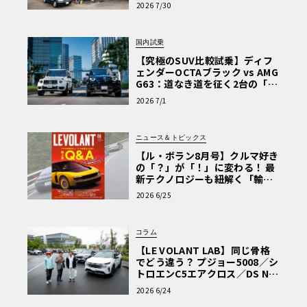
術と、プロがフックス製オイル
2026 7/30
を選ぶ理由〈PR〉
国内試乗
【究極のSUV比較試乗】ディフ
ェンダーOCTAブラック vs AMG
G63：道なき道を征く2台の「対
極的アプローチ」
2026 7/1
ニュース＆トピックス
【ル・ボラン8月号】クルマ好き
の「？」が「！」に変わる！ 最
新テクノロジーも紐解く「輸入
車Q&A」
2026 6/25
コラム
【LE VOLANT LAB】同じ骨格
でどう違う？ プジョー5008／シ
トロエンC5エアクロス／DS Nº4
読者一気乗りレポート
2026 6/24