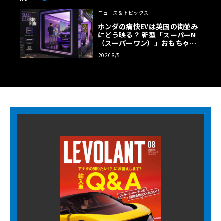
ニュース＆トピックス
ホンダの痛快EVは英国の街並み
にどう映る？ 新型「スーパーN
（スーパーワン）」おもちゃ箱
ツアーの全貌
2026 8/5