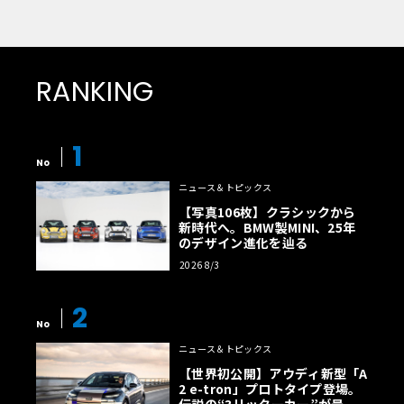
RANKING
1
No
ニュース＆トピックス
【写真106枚】クラシックから
新時代へ。BMW製MINI、25年
のデザイン進化を辿る
2026 8/3
2
No
ニュース＆トピックス
【世界初公開】アウディ新型「A
2 e-tron」プロトタイプ登場。
伝説の“3リッターカー”が最高