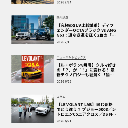
ぬける歓び」
2026 7/24
国内試乗
【究極のSUV比較試乗】ディフ
ェンダーOCTAブラック vs AMG
G63：道なき道を征く2台の「対
極的アプローチ」
2026 7/1
ニュース＆トピックス
【ル・ボラン8月号】クルマ好き
の「？」が「！」に変わる！ 最
新テクノロジーも紐解く「輸入
車Q&A」
2026 6/25
コラム
【LE VOLANT LAB】同じ骨格
でどう違う？ プジョー5008／シ
トロエンC5エアクロス／DS Nº4
読者一気乗りレポート
2026 6/24