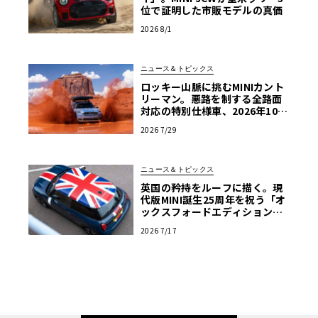
位で証明した市販モデルの真価
2026 8/1
ニュース＆トピックス
ロッキー山脈に挑むMINIカント
リーマン。悪路を制する全路面
対応の特別仕様車、2026年10月
の初公開へ向け最終段階
2026 7/29
ニュース＆トピックス
英国の矜持をルーフに描く。現
代版MINI誕生25周年を祝う「オ
ックスフォードエディション」
の洗練
2026 7/17