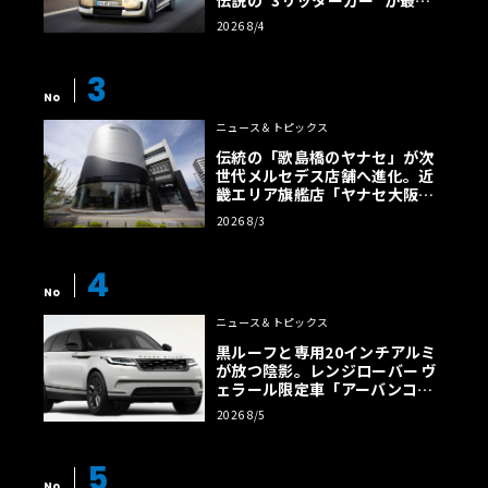
効率エントリーBEVとして復活
2026 8/4
【画像38枚】
3
No
ニュース＆トピックス
伝統の「歌島橋のヤナセ」が次
世代メルセデス店舗へ進化。近
畿エリア旗艦店「ヤナセ大阪支
店」がリニューアル
2026 8/3
4
No
ニュース＆トピックス
黒ルーフと専用20インチアルミ
が放つ陰影。レンジローバー ヴ
ェラール限定車「アーバンコン
トラスト・エディション」登場
2026 8/5
5
No