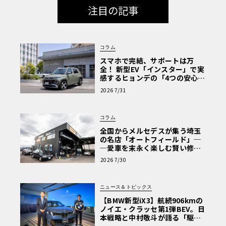
注目の記事
コラム
スマホで完結、サポートは万
全！ 新型EV「インスター」で実
感するヒョンデの「4つの安心」
【第1回・ヒョンデ6つの疑問：
2026 7/31
Why? Hyundai?】〈PR〉
コラム
全国からメルセデスが集う埼玉
の名店「オートフィールド」─
─愛車を末永く楽しむ賢い修理
術と、プロがフックス製オイル
2026 7/30
を選ぶ理由〈PR〉
ニュース＆トピックス
【BMW新型iX3】航続906kmの
ノイエ・クラッセ第1弾BEV。日
本戦略と中村敬斗が語る「駆け