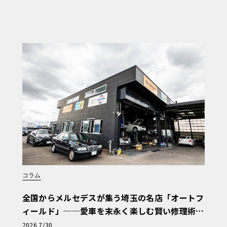
コラム
全国からメルセデスが集う埼玉の名店「オートフ
ィールド」──愛車を末永く楽しむ賢い修理術
と、プロがフックス製オイルを選ぶ理由〈PR〉
2026 7/30