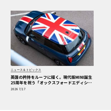
ニュース＆トピックス
英国の矜持をルーフに描く。現代版MINI誕生
25周年を祝う「オックスフォードエディショ
ン」の洗練
2026 7/17