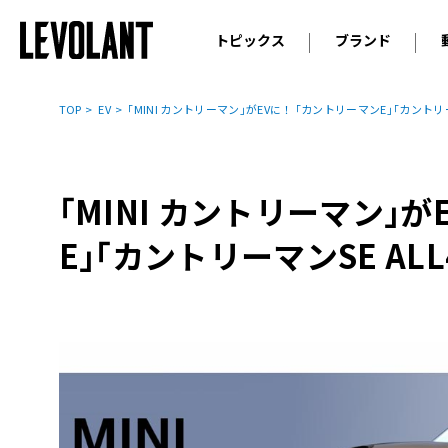
トピックス
ブランド
輸入車
アウデ
ニュース
TOP
EV
｢MINI カントリーマン｣がEVに！ ｢カントリーマンE｣｢カントリー
スクープ
メルセ
試乗
アルピ
コラム
｢MINI カントリーマン｣
プジョ
アルフ
E｣｢カントリーマンSE ALL
ランボ
ベント
ランド
MINI
ボルボ
ジープ