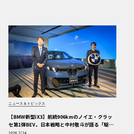
ニュース＆トピックス
【BMW新型iX3】航続906kmのノイエ・クラッ
セ第1弾BEV。日本戦略と中村敬斗が語る「駆け
ぬける歓び」
2026 7/24