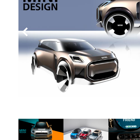
BYD
その
国産車
レクサ
ホンダ
三菱
光岡
その