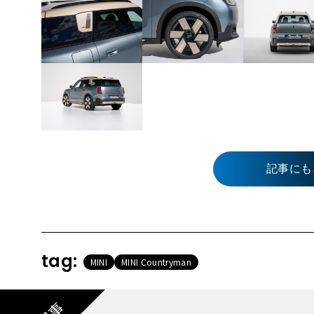
記事にも
tag:
MINI
MINI Countryman