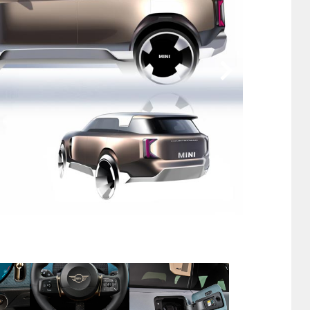
他
ス
トヨタ
日産
スバル
マツダ
ダイハツ
スズキ
他