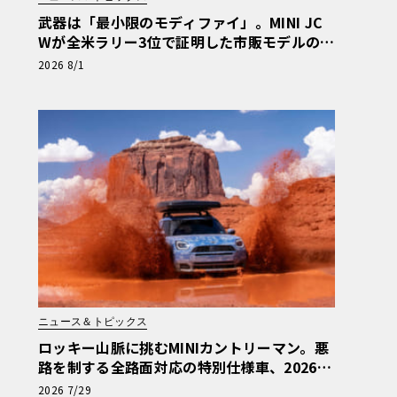
武器は「最小限のモディファイ」。MINI JC
Wが全米ラリー3位で証明した市販モデルの真
価
2026 8/1
ニュース＆トピックス
ロッキー山脈に挑むMINIカントリーマン。悪
路を制する全路面対応の特別仕様車、2026年
10月の初公開へ向け最終段階
2026 7/29