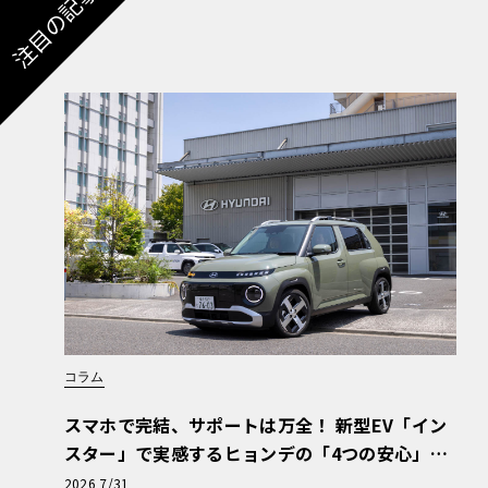
注目の記事
コラム
スマホで完結、サポートは万全！ 新型EV「イン
スター」で実感するヒョンデの「4つの安心」
【第1回・ヒョンデ6つの疑問：Why? Hyunda
2026 7/31