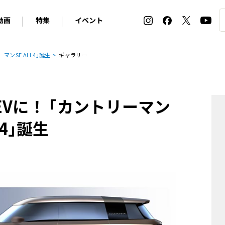
動画
特集
イベント
ィ
BMW
アルピナ
オリジナル動画
2026 サマータイヤ＆ホイール バイヤーズガイド
ル・ボラン カーズ・ミート2026横浜
マンSE ALL4｣誕生
ギャラリー
2025-2026 冬 スタッドレス＆ウインタータイヤ バイヤ
SNOW EXPERIENCE in TOGAKUSHI SKI FIE
デス・ベンツ
ポルシェ
フォルクスワーゲン
ホイールカタログ2025-2026冬
EV:LIFE FUTAKO TAMAGAWA 2026
ーヌ
シトロエン
DSオートモビル
ホイールカタログ
EV:LIFE KOBE 2025
がEVに！ ｢カントリーマン
ー
ルノー
アバルト
タイヤ特集
ル・ボラン カーズ・ミート2025横浜
ァ・ロメオ
フェラーリ
フィアット
4｣誕生
ルギーニ
マセラティ
アストン・マーティン
レー
ケータハム
ジャガー
ローバー
ロータス
マクラーレン
モーガン
ロールス・ロイス
キャデラック
シボレー
テスラ
ヒョンデ