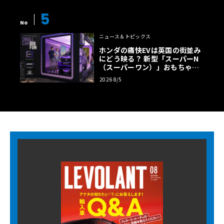
5
No
ニュース＆トピックス
ホンダの痛快EVは英国の街並み
にどう映る？ 新型「スーパーN
（スーパーワン）」おもちゃ箱
ツアーの全貌
2026 8/5