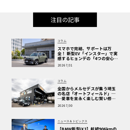
注目の記事
コラム
スマホで完結、サポートは万
全！ 新型EV「インスター」で実
感するヒョンデの「4つの安心」
【第1回・ヒョンデ6つの疑問：
2026 7/31
Why? Hyundai?】〈PR〉
コラム
全国からメルセデスが集う埼玉
の名店「オートフィールド」─
─愛車を末永く楽しむ賢い修理
術と、プロがフックス製オイル
2026 7/30
を選ぶ理由〈PR〉
ニュース＆トピックス
【BMW新型iX3】航続906kmの