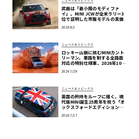
ニュース＆トピックス
武器は「最小限のモディファ
イ」。MINI JCWが全米ラリー3
位で証明した市販モデルの真価
2026 8/1
ニュース＆トピックス
ロッキー山脈に挑むMINIカント
リーマン。悪路を制する全路面
対応の特別仕様車、2026年10月
の初公開へ向け最終段階
2026 7/29
ニュース＆トピックス
英国の矜持をルーフに描く。現
代版MINI誕生25周年を祝う「オ
ックスフォードエディション」
の洗練
2026 7/17