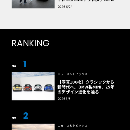
読者一気乗りレポート
2026 6/24
RANKING
1
No
ニュース＆トピックス
【写真106枚】クラシックから
新時代へ。BMW製MINI、25年
のデザイン進化を辿る
2026 8/3
2
No
ニュース＆トピックス