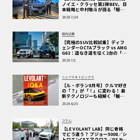
ノイエ・クラッセ第1弾BEV。日
本戦略と中村敬斗が語る「駆け
ぬける歓び」
2026 7/24
国内試乗
【究極のSUV比較試乗】ディフ
ェンダーOCTAブラック vs AMG
G63：道なき道を征く2台の「対
極的アプローチ」
2026 7/1
ニュース＆トピックス
【ル・ボラン8月号】クルマ好き
の「？」が「！」に変わる！ 最
新テクノロジーも紐解く「輸入
車Q&A」
2026 6/25
コラム
【LE VOLANT LAB】同じ骨格
でどう違う？ プジョー5008／シ
トロエンC5エアクロス／DS Nº4