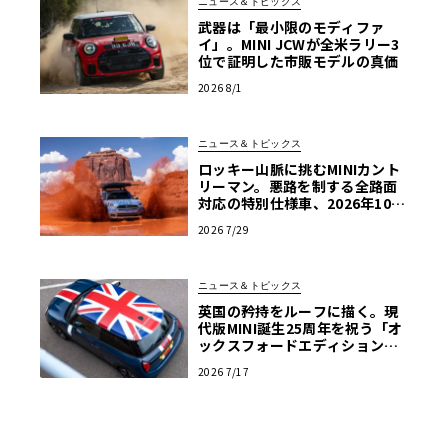
ニュース＆トピックス
武器は「最小限のモディファ
イ」。MINI JCWが全米ラリー3
位で証明した市販モデルの真価
2026 8/1
ニュース＆トピックス
ロッキー山脈に挑むMINIカント
リーマン。悪路を制する全路面
対応の特別仕様車、2026年10月
の初公開へ向け最終段階
2026 7/29
ニュース＆トピックス
英国の矜持をルーフに描く。現
代版MINI誕生25周年を祝う「オ
ックスフォードエディション」
の洗練
2026 7/17