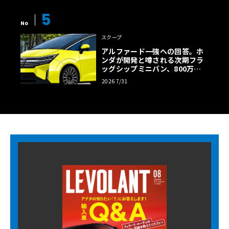
5
No
スクープ
アルファード一強への回答。ホ
ンダが開発と噂される次期フラ
ッグシップミニバン、800万円
超の勝算【予想CG】
2026 7/31