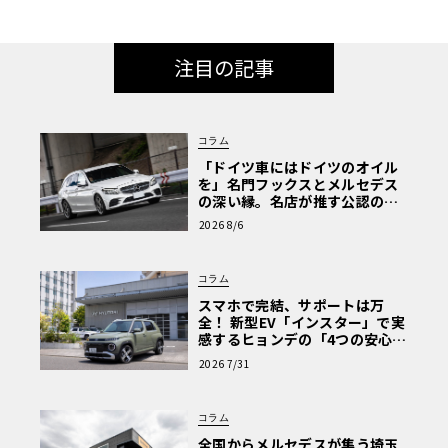
注目の記事
コラム
「ドイツ車にはドイツのオイル
を」名門フックスとメルセデス
の深い縁。名店が推す公認の安
心と、Cクラスで味わうシルキー
2026 8/6
な走り〈PR〉
コラム
スマホで完結、サポートは万
全！ 新型EV「インスター」で実
感するヒョンデの「4つの安心」
【第1回・ヒョンデ6つの疑問：
2026 7/31
Why? Hyundai?】〈PR〉
コラム
全国からメルセデスが集う埼玉