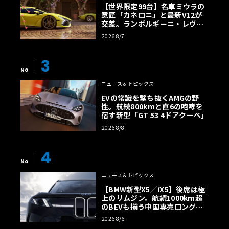
【世界限定99台】名車ミウラの
意匠「カネロニ」と最新V12が
交差。ランボルギーニ・レヴエ
ルトに60周年記念車が登場
2026 8/7
3
No
ニュース＆トピックス
EVの常識を撃ち抜くAMGの野
性。航続800kmと直6の咆哮を
宿す新型「GT 53 4ドアクーペ」
2026 8/8
4
No
ニュース＆トピックス
【BMW新型X5／iX5】後席は極
上のリムジン。航続1000km超
のBEVも揃う中国専売ロング仕
様の全貌
2026 8/6