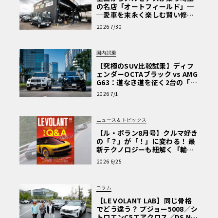
の名店「オートフィールド」─
─愛車を末永く楽しむ賢い修理
術と、プロがフックス製オイル
2026 7/30
を選ぶ理由〈PR〉
国内試乗
【究極のSUV比較試乗】ディフ
ェンダーOCTAブラック vs AMG
G63：道なき道を征く2台の「対
極的アプローチ」
2026 7/1
ニュース＆トピックス
【ル・ボラン8月号】クルマ好き
の「？」が「！」に変わる！ 最
新テクノロジーも紐解く「輸入
車Q&A」
2026 6/25
コラム
【LE VOLANT LAB】同じ骨格
でどう違う？ プジョー5008／シ
トロエンC5エアクロス／DS Nº4