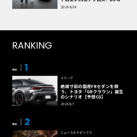
読者一気乗りレポート
2026 6/24
RANKING
1
No
スクープ
絶滅寸前の国産FRセダンを救
う、トヨタ「GRクラウン」誕生
のシナリオ【予想CG】
2026 8/7
2
No
ニュース＆トピックス