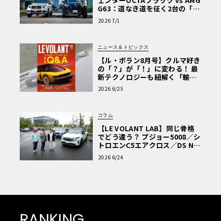
ェンダーOCTAブラック vs AMG
G63：道なき道を征く2台の「対
極的アプローチ」
2026 7/1
ニュース＆トピックス
【ル・ボラン8月号】クルマ好き
の「？」が「！」に変わる！ 最
新テクノロジーも紐解く「輸入
車Q&A」
2026 6/25
コラム
【LE VOLANT LAB】同じ骨格
でどう違う？ プジョー5008／シ
トロエンC5エアクロス／DS Nº4
読者一気乗りレポート
2026 6/24
RANKING