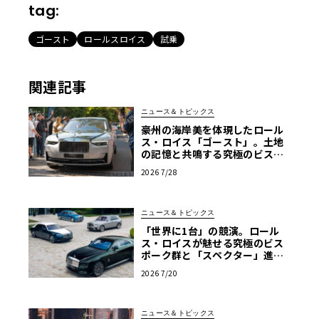
tag:
ゴースト
ロールスロイス
試乗
関連記事
ニュース＆トピックス
豪州の海岸美を体現したロール
ス・ロイス「ゴースト」。土地
の記憶と共鳴する究極のビスポ
ーク仕様が公開
2026 7/28
ニュース＆トピックス
「世界に1台」の競演。ロール
ス・ロイスが魅せる究極のビス
ポーク群と「スペクター」進化
版
2026 7/20
ニュース＆トピックス