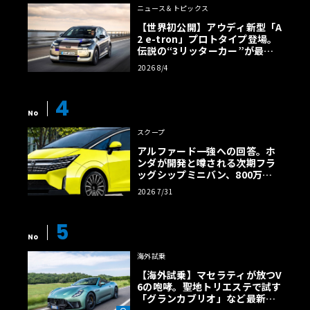
ニュース＆トピックス
【世界初公開】アウディ新型「A
2 e-tron」プロトタイプ登場。
伝説の“3リッターカー”が最高
効率エントリーBEVとして復活
2026 8/4
【画像38枚】
4
No
スクープ
アルファード一強への回答。ホ
ンダが開発と噂される次期フラ
ッグシップミニバン、800万円
超の勝算【予想CG】
2026 7/31
5
No
海外試乗
【海外試乗】マセラティが放つV
6の咆哮。聖地トリエステで試す
「グランカブリオ」など最新ト
ロフェオ3台の官能評価《LE VO