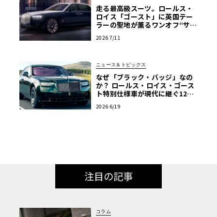
走る最高級スーツ。ロールス・
ロイス「ゴースト」に英国テー
ラーの聖地が薫るワンオフ“サヴ
ィル・ロウ”登場
2026 7/11
ニュース＆トピックス
なぜ「ブラック・バッジ」なの
か？ ロールス・ロイス・ゴース
ト特別仕様車が現代に継ぐ120
年前のマン島TTの伝説
2026 6/19
注目の記事
コラム