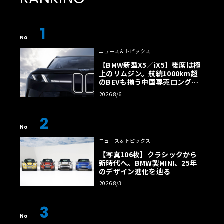
1
No
ニュース＆トピックス
【BMW新型X5／iX5】後席は極
上のリムジン。航続1000km超
のBEVも揃う中国専売ロング仕
様の全貌
2026 8/6
2
No
ニュース＆トピックス
【写真106枚】クラシックから
新時代へ。BMW製MINI、25年
のデザイン進化を辿る
2026 8/3
3
No