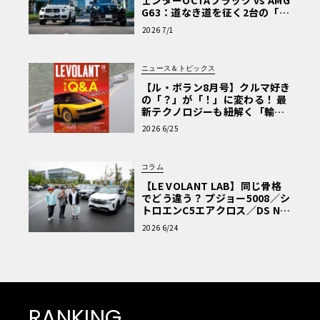
ェンダーOCTAブラック vs AMG
G63：道なき道を征く2台の「対
極的アプローチ」
2026 7/1
ニュース＆トピックス
【ル・ボラン8月号】クルマ好き
の「？」が「！」に変わる！ 最
新テクノロジーも紐解く「輸入
車Q&A」
2026 6/25
コラム
【LE VOLANT LAB】同じ骨格
でどう違う？ プジョー5008／シ
トロエンC5エアクロス／DS Nº4
読者一気乗りレポート
2026 6/24
RANKING