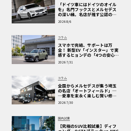
「ドイツ車にはドイツのオイル
を」名門フックスとメルセデス
の深い縁。名店が推す公認の安
心と、Cクラスで味わうシルキー
2026 8/6
な走り〈PR〉
コラム
スマホで完結、サポートは万
全！ 新型EV「インスター」で実
感するヒョンデの「4つの安心」
【第1回・ヒョンデ6つの疑問：
2026 7/31
Why? Hyundai?】〈PR〉
コラム
全国からメルセデスが集う埼玉
の名店「オートフィールド」─
─愛車を末永く楽しむ賢い修理
術と、プロがフックス製オイル
2026 7/30
を選ぶ理由〈PR〉
国内試乗
【究極のSUV比較試乗】ディフ