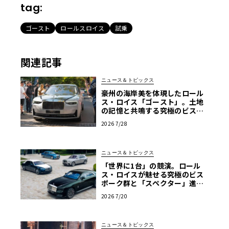
tag:
ゴースト
ロールスロイス
試乗
関連記事
ニュース＆トピックス
豪州の海岸美を体現したロール
ス・ロイス「ゴースト」。土地
の記憶と共鳴する究極のビスポ
ーク仕様が公開
2026 7/28
ニュース＆トピックス
「世界に1台」の競演。ロール
ス・ロイスが魅せる究極のビス
ポーク群と「スペクター」進化
版
2026 7/20
ニュース＆トピックス