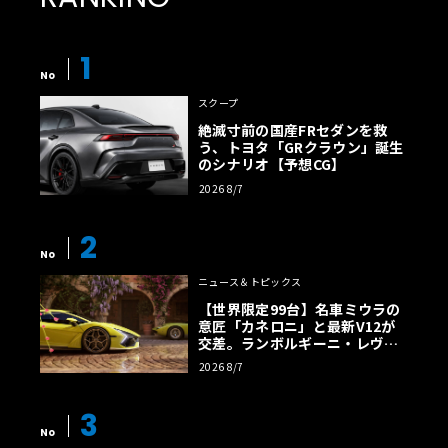
1
No
スクープ
絶滅寸前の国産FRセダンを救
う、トヨタ「GRクラウン」誕生
のシナリオ【予想CG】
2026 8/7
2
No
ニュース＆トピックス
【世界限定99台】名車ミウラの
意匠「カネロニ」と最新V12が
交差。ランボルギーニ・レヴエ
ルトに60周年記念車が登場
2026 8/7
3
No