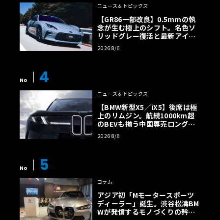
ニュース＆トピックス
【GR86一部改良】0.5mmの執
念が生む極上のシフト。名色ソ
リッドグレー復活と最新アイサ
イトでFRの極みへ
2026 8/6
4
No
ニュース＆トピックス
【BMW新型X5／iX5】後席は極
上のリムジン。航続1000km超
のBEVも揃う中国専売ロング仕
様の全貌
2026 8/6
5
No
コラム
アジア初「Mモータースポーツ
ディーラー」誕生。渋谷松濤BM
Wが発信するモノづくりの矜持
【木下隆之コラム】