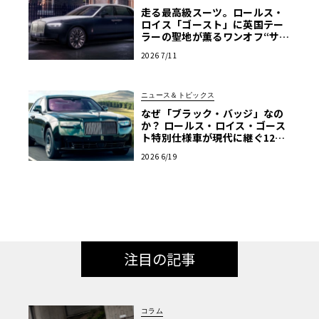
走る最高級スーツ。ロールス・
ロイス「ゴースト」に英国テー
ラーの聖地が薫るワンオフ“サヴ
ィル・ロウ”登場
2026 7/11
ニュース＆トピックス
なぜ「ブラック・バッジ」なの
か？ ロールス・ロイス・ゴース
ト特別仕様車が現代に継ぐ120
年前のマン島TTの伝説
2026 6/19
注目の記事
コラム