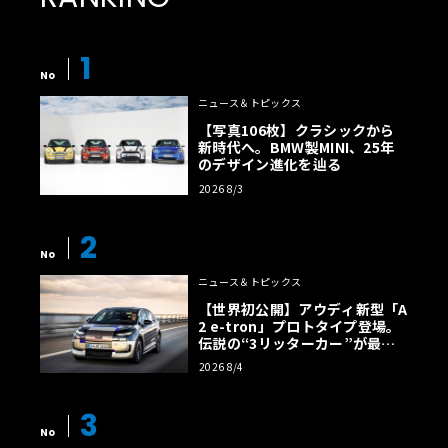
1
No
ニュース＆トピックス
【写真106枚】クラシックから
新時代へ。BMW製MINI、25年
のデザイン進化を辿る
2026 8/3
2
No
ニュース＆トピックス
【世界初公開】アウディ新型「A
2 e-tron」プロトタイプ登場。
伝説の“3リッターカー”が最高
効率エントリーBEVとして復活
2026 8/4
【画像38枚】
3
No