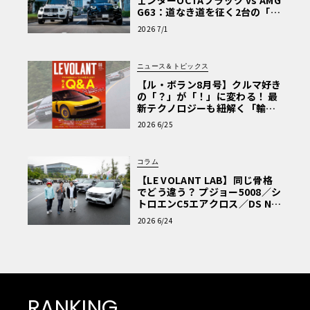
ェンダーOCTAブラック vs AMG
G63：道なき道を征く2台の「対
極的アプローチ」
2026 7/1
ニュース＆トピックス
【ル・ボラン8月号】クルマ好き
の「？」が「！」に変わる！ 最
新テクノロジーも紐解く「輸入
車Q&A」
2026 6/25
コラム
【LE VOLANT LAB】同じ骨格
でどう違う？ プジョー5008／シ
トロエンC5エアクロス／DS Nº4
読者一気乗りレポート
2026 6/24
RANKING