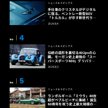
ニュース＆トピックス
手仕事のクリスタルがデジタル
に宿る。ベントレー新型BEV
「トルカル」が示す新世代ラグ
ジュアリー
2026 8/4
4
No
ニュース＆トピックス
伝統の造形を裏切る402psの心
臓。モーガン史上最強の「スー
パースポーツ400」デリバリー
開始
2026 8/3
5
No
ニュース＆トピックス
ランボルギーニ「ミウラ」40台
超がペブルビーチに集結！ 誕生
60周年を祝う史上最大規模の祭
典へ