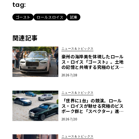
tag:
ゴースト
ロールスロイス
試乗
関連記事
ニュース＆トピックス
豪州の海岸美を体現したロール
ス・ロイス「ゴースト」。土地
の記憶と共鳴する究極のビスポ
ーク仕様が公開
2026 7/28
ニュース＆トピックス
「世界に1台」の競演。ロール
ス・ロイスが魅せる究極のビス
ポーク群と「スペクター」進化
版
2026 7/20
ニュース＆トピックス