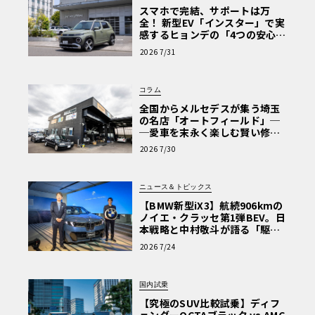
スマホで完結、サポートは万
全！ 新型EV「インスター」で実
感するヒョンデの「4つの安心」
【第1回・ヒョンデ6つの疑問：
2026 7/31
Why? Hyundai?】〈PR〉
コラム
全国からメルセデスが集う埼玉
の名店「オートフィールド」─
─愛車を末永く楽しむ賢い修理
術と、プロがフックス製オイル
2026 7/30
を選ぶ理由〈PR〉
ニュース＆トピックス
【BMW新型iX3】航続906kmの
ノイエ・クラッセ第1弾BEV。日
本戦略と中村敬斗が語る「駆け
ぬける歓び」
2026 7/24
国内試乗
【究極のSUV比較試乗】ディフ