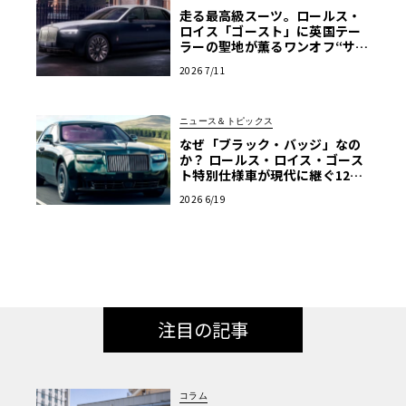
走る最高級スーツ。ロールス・
ロイス「ゴースト」に英国テー
ラーの聖地が薫るワンオフ“サヴ
ィル・ロウ”登場
2026 7/11
ニュース＆トピックス
なぜ「ブラック・バッジ」なの
か？ ロールス・ロイス・ゴース
ト特別仕様車が現代に継ぐ120
年前のマン島TTの伝説
2026 6/19
注目の記事
コラム