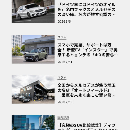
「ドイツ車にはドイツのオイル
を」名門フックスとメルセデス
の深い縁。名店が推す公認の安
心と、Cクラスで味わうシルキー
2026 8/6
な走り〈PR〉
コラム
スマホで完結、サポートは万
全！ 新型EV「インスター」で実
感するヒョンデの「4つの安心」
【第1回・ヒョンデ6つの疑問：
2026 7/31
Why? Hyundai?】〈PR〉
コラム
全国からメルセデスが集う埼玉
の名店「オートフィールド」─
─愛車を末永く楽しむ賢い修理
術と、プロがフックス製オイル
2026 7/30
を選ぶ理由〈PR〉
国内試乗
【究極のSUV比較試乗】ディフ