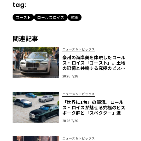
tag:
ゴースト
ロールスロイス
試乗
関連記事
ニュース＆トピックス
豪州の海岸美を体現したロール
ス・ロイス「ゴースト」。土地
の記憶と共鳴する究極のビスポ
ーク仕様が公開
2026 7/28
ニュース＆トピックス
「世界に1台」の競演。ロール
ス・ロイスが魅せる究極のビス
ポーク群と「スペクター」進化
版
2026 7/20
ニュース＆トピックス