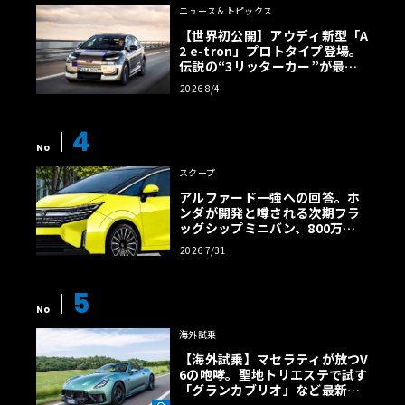
ニュース＆トピックス
【世界初公開】アウディ新型「A
2 e-tron」プロトタイプ登場。
伝説の“3リッターカー”が最高
効率エントリーBEVとして復活
2026 8/4
【画像38枚】
4
No
スクープ
アルファード一強への回答。ホ
ンダが開発と噂される次期フラ
ッグシップミニバン、800万円
超の勝算【予想CG】
2026 7/31
5
No
海外試乗
【海外試乗】マセラティが放つV
6の咆哮。聖地トリエステで試す
「グランカブリオ」など最新ト
ロフェオ3台の官能評価《LE VO