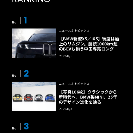
1
No
ニュース＆トピックス
【BMW新型X5／iX5】後席は極
上のリムジン。航続1000km超
のBEVも揃う中国専売ロング仕
様の全貌
2026 8/6
2
No
ニュース＆トピックス
【写真106枚】クラシックから
新時代へ。BMW製MINI、25年
のデザイン進化を辿る
2026 8/3
3
No