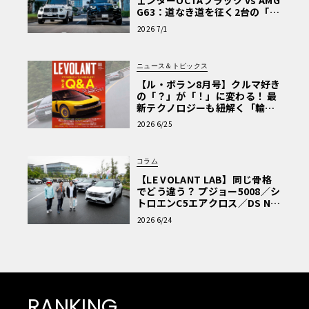
ェンダーOCTAブラック vs AMG
G63：道なき道を征く2台の「対
極的アプローチ」
2026 7/1
ニュース＆トピックス
【ル・ボラン8月号】クルマ好き
の「？」が「！」に変わる！ 最
新テクノロジーも紐解く「輸入
車Q&A」
2026 6/25
コラム
【LE VOLANT LAB】同じ骨格
でどう違う？ プジョー5008／シ
トロエンC5エアクロス／DS Nº4
読者一気乗りレポート
2026 6/24
RANKING