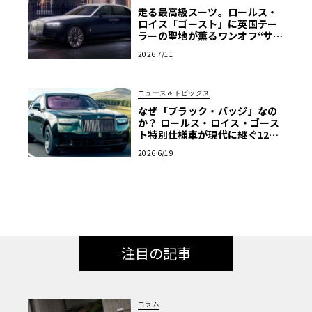
走る最高級スーツ。ロールス・
ロイス「ゴースト」に英国テー
ラーの聖地が薫るワンオフ“サヴ
ィル・ロウ”登場
2026 7/11
ニュース＆トピックス
なぜ「ブラック・バッジ」なの
か？ ロールス・ロイス・ゴース
ト特別仕様車が現代に継ぐ120
年前のマン島TTの伝説
2026 6/19
注目の記事
コラム