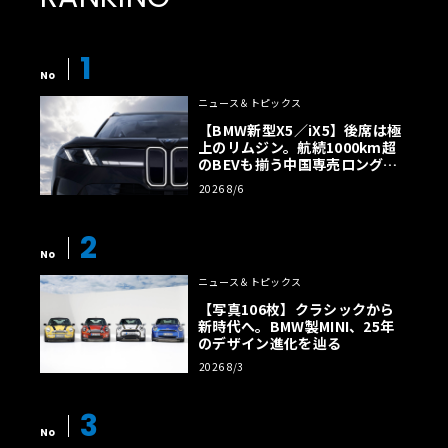
1
No
ニュース＆トピックス
【BMW新型X5／iX5】後席は極
上のリムジン。航続1000km超
のBEVも揃う中国専売ロング仕
様の全貌
2026 8/6
2
No
ニュース＆トピックス
【写真106枚】クラシックから
新時代へ。BMW製MINI、25年
のデザイン進化を辿る
2026 8/3
3
No