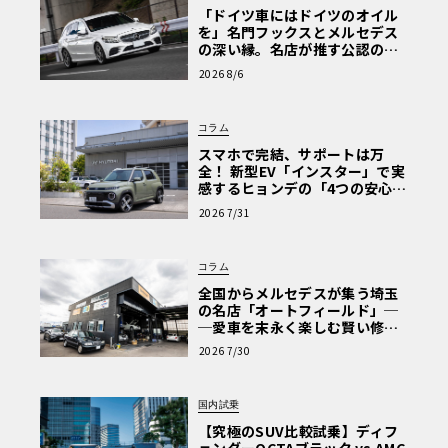
「ドイツ車にはドイツのオイル
を」名門フックスとメルセデス
の深い縁。名店が推す公認の安
心と、Cクラスで味わうシルキー
2026 8/6
な走り〈PR〉
コラム
スマホで完結、サポートは万
全！ 新型EV「インスター」で実
感するヒョンデの「4つの安心」
【第1回・ヒョンデ6つの疑問：
2026 7/31
Why? Hyundai?】〈PR〉
コラム
全国からメルセデスが集う埼玉
の名店「オートフィールド」─
─愛車を末永く楽しむ賢い修理
術と、プロがフックス製オイル
2026 7/30
を選ぶ理由〈PR〉
国内試乗
【究極のSUV比較試乗】ディフ