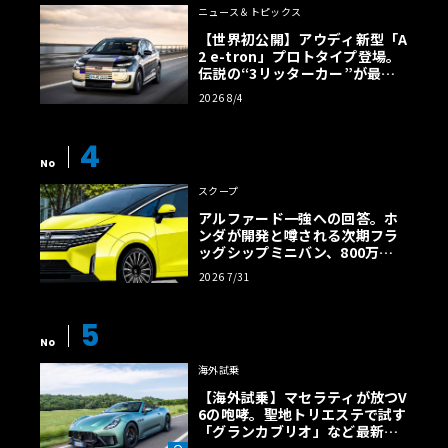
ニュース＆トピックス
【世界初公開】アウディ新型「A
2 e-tron」プロトタイプ登場。
伝説の“3リッターカー”が最高
効率エントリーBEVとして復活
2026 8/4
【画像38枚】
4
No
スクープ
アルファード一強への回答。ホ
ンダが開発と噂される次期フラ
ッグシップミニバン、800万円
超の勝算【予想CG】
2026 7/31
5
No
海外試乗
【海外試乗】マセラティが放つV
6の咆哮。聖地トリエステで試す
「グランカブリオ」など最新ト
ロフェオ3台の官能評価《LE VO