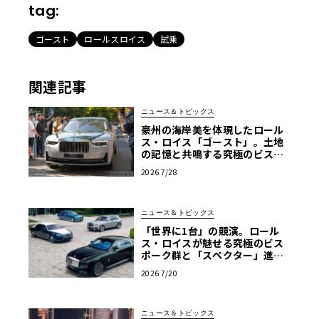
tag:
ゴースト
ロールスロイス
試乗
関連記事
ニュース＆トピックス
豪州の海岸美を体現したロール
ス・ロイス「ゴースト」。土地
の記憶と共鳴する究極のビスポ
ーク仕様が公開
2026 7/28
ニュース＆トピックス
「世界に1台」の競演。ロール
ス・ロイスが魅せる究極のビス
ポーク群と「スペクター」進化
版
2026 7/20
ニュース＆トピックス