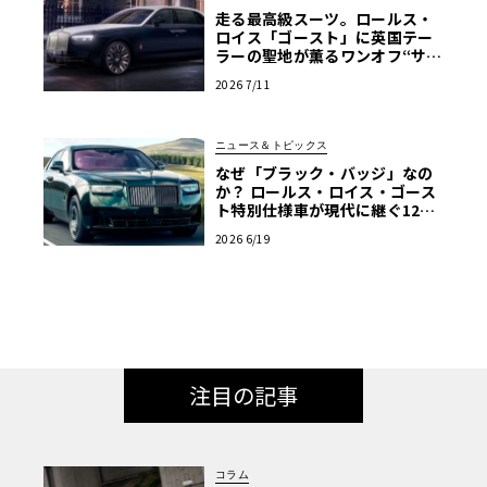
走る最高級スーツ。ロールス・
ロイス「ゴースト」に英国テー
ラーの聖地が薫るワンオフ“サヴ
ィル・ロウ”登場
2026 7/11
ニュース＆トピックス
なぜ「ブラック・バッジ」なの
か？ ロールス・ロイス・ゴース
ト特別仕様車が現代に継ぐ120
年前のマン島TTの伝説
2026 6/19
注目の記事
コラム