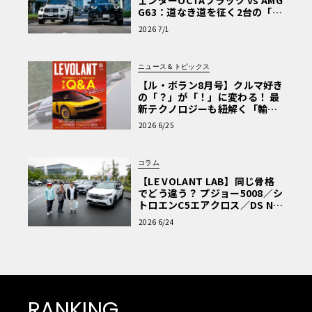
ェンダーOCTAブラック vs AMG
G63：道なき道を征く2台の「対
極的アプローチ」
2026 7/1
ニュース＆トピックス
【ル・ボラン8月号】クルマ好き
の「？」が「！」に変わる！ 最
新テクノロジーも紐解く「輸入
車Q&A」
2026 6/25
コラム
【LE VOLANT LAB】同じ骨格
でどう違う？ プジョー5008／シ
トロエンC5エアクロス／DS Nº4
読者一気乗りレポート
2026 6/24
RANKING