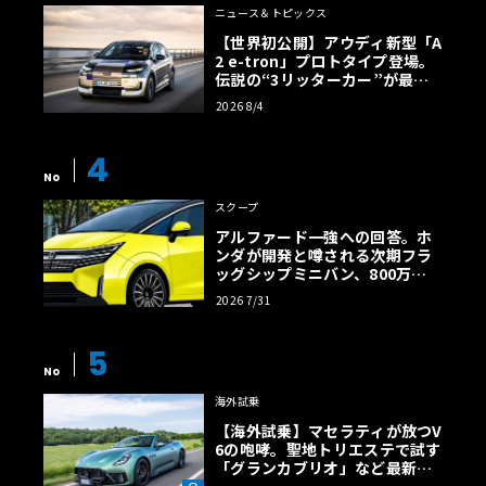
ニュース＆トピックス
【世界初公開】アウディ新型「A
2 e-tron」プロトタイプ登場。
伝説の“3リッターカー”が最高
効率エントリーBEVとして復活
2026 8/4
【画像38枚】
4
No
スクープ
アルファード一強への回答。ホ
ンダが開発と噂される次期フラ
ッグシップミニバン、800万円
超の勝算【予想CG】
2026 7/31
5
No
海外試乗
【海外試乗】マセラティが放つV
6の咆哮。聖地トリエステで試す
「グランカブリオ」など最新ト
ロフェオ3台の官能評価《LE VO