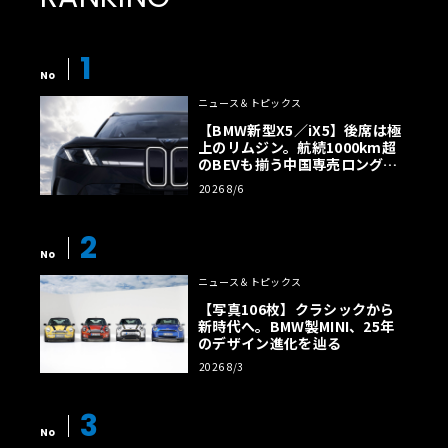
1
No
ニュース＆トピックス
【BMW新型X5／iX5】後席は極
上のリムジン。航続1000km超
のBEVも揃う中国専売ロング仕
様の全貌
2026 8/6
2
No
ニュース＆トピックス
【写真106枚】クラシックから
新時代へ。BMW製MINI、25年
のデザイン進化を辿る
2026 8/3
3
No