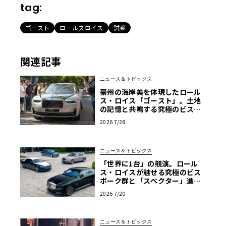
tag:
ゴースト
ロールスロイス
試乗
関連記事
ニュース＆トピックス
豪州の海岸美を体現したロール
ス・ロイス「ゴースト」。土地
の記憶と共鳴する究極のビスポ
ーク仕様が公開
2026 7/28
ニュース＆トピックス
「世界に1台」の競演。ロール
ス・ロイスが魅せる究極のビス
ポーク群と「スペクター」進化
版
2026 7/20
ニュース＆トピックス