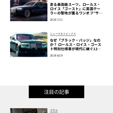
走る最高級スーツ。ロールス・
ロイス「ゴースト」に英国テー
ラーの聖地が薫るワンオフ“サヴ
ィル・ロウ”登場
2026 7/11
ニュース＆トピックス
なぜ「ブラック・バッジ」なの
か？ ロールス・ロイス・ゴース
ト特別仕様車が現代に継ぐ120
年前のマン島TTの伝説
2026 6/19
注目の記事
コラム