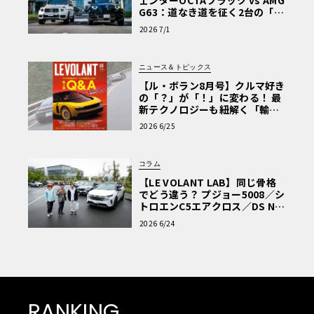
ェンダーOCTAブラック vs AMG
G63：道なき道を征く2台の「対
極的アプローチ」
2026 7/1
ニュース＆トピックス
【ル・ボラン8月号】クルマ好き
の「？」が「！」に変わる！ 最
新テクノロジーも紐解く「輸入
車Q&A」
2026 6/25
コラム
【LE VOLANT LAB】同じ骨格
でどう違う？ プジョー5008／シ
トロエンC5エアクロス／DS Nº4
読者一気乗りレポート
2026 6/24
RANKING